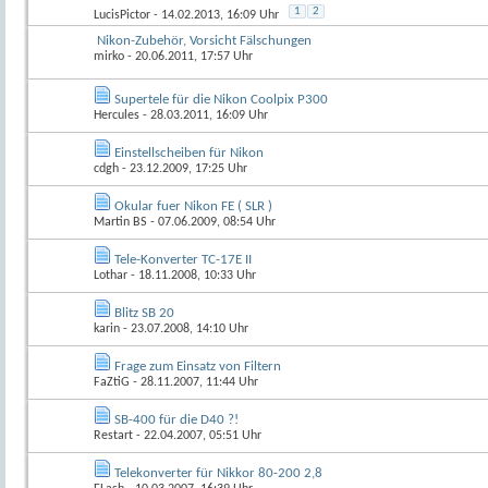
1
2
LucisPictor
- 14.02.2013, 16:09 Uhr
Nikon-Zubehör, Vorsicht Fälschungen
mirko
- 20.06.2011, 17:57 Uhr
Supertele für die Nikon Coolpix P300
Hercules
- 28.03.2011, 16:09 Uhr
Einstellscheiben für Nikon
cdgh
- 23.12.2009, 17:25 Uhr
Okular fuer Nikon FE ( SLR )
Martin BS
- 07.06.2009, 08:54 Uhr
Tele-Konverter TC-17E II
Lothar
- 18.11.2008, 10:33 Uhr
Blitz SB 20
karin
- 23.07.2008, 14:10 Uhr
Frage zum Einsatz von Filtern
FaZtiG
- 28.11.2007, 11:44 Uhr
SB-400 für die D40 ?!
Restart
- 22.04.2007, 05:51 Uhr
Telekonverter für Nikkor 80-200 2,8