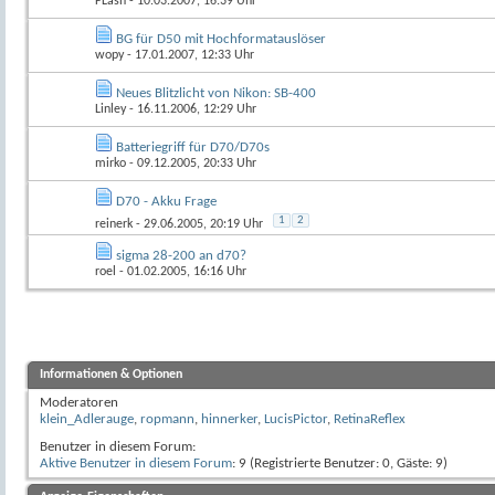
FLash
- 10.03.2007, 16:39 Uhr
BG für D50 mit Hochformatauslöser
wopy
- 17.01.2007, 12:33 Uhr
Neues Blitzlicht von Nikon: SB-400
Linley
- 16.11.2006, 12:29 Uhr
Batteriegriff für D70/D70s
mirko
- 09.12.2005, 20:33 Uhr
D70 - Akku Frage
1
2
reinerk
- 29.06.2005, 20:19 Uhr
sigma 28-200 an d70?
roel
- 01.02.2005, 16:16 Uhr
Informationen & Optionen
Moderatoren
klein_Adlerauge
,
ropmann
,
hinnerker
,
LucisPictor
,
RetinaReflex
Benutzer in diesem Forum:
Aktive Benutzer in diesem Forum
: 9 (Registrierte Benutzer: 0, Gäste: 9)