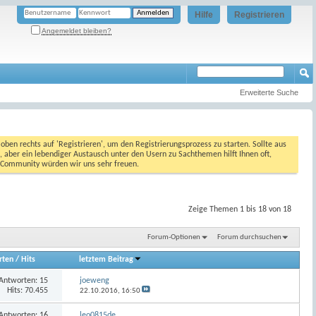
Hilfe
Registrieren
Angemeldet bleiben?
Erweiterte Suche
oben rechts auf 'Registrieren', um den Registrierungsprozess zu starten. Sollte aus
, aber ein lebendiger Austausch unter den Usern zu Sachthemen hilft Ihnen oft,
en Community würden wir uns sehr freuen.
Zeige Themen 1 bis 18 von 18
Forum-Optionen
Forum durchsuchen
rten
/
Hits
letztem Beitrag
Antworten:
15
joeweng
Hits: 70.455
22.10.2016,
16:50
Antworten:
16
leo0815de