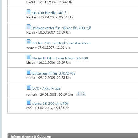
FaZtiG
- 28.11.2007, 11:44 Uhr
SB-400 für die D40 ?!
Restart
- 22.04.2007, 05:51 Uhr
Telekonverter für Nikkor 80-200 2,8
FLash
- 10.03.2007, 16:39 Uhr
BG für D50 mit Hochformatauslöser
wopy
- 17.01.2007, 12:33 Uhr
Neues Blitzlicht von Nikon: SB-400
Linley
- 16.11.2006, 12:29 Uhr
Batteriegriff für D70/D70s
mirko
- 09.12.2005, 20:33 Uhr
D70 - Akku Frage
1
2
reinerk
- 29.06.2005, 20:19 Uhr
sigma 28-200 an d70?
roel
- 01.02.2005, 16:16 Uhr
Informationen & Optionen