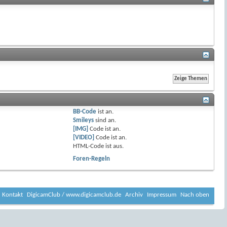
BB-Code
ist
an
.
Smileys
sind
an
.
[IMG]
Code ist
an
.
[VIDEO]
Code ist
an
.
HTML-Code ist
aus
.
Foren-Regeln
Kontakt
DigicamClub / www.digicamclub.de
Archiv
Impressum
Nach oben