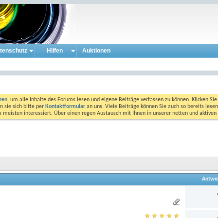
tenschutz
Hilfen
Auktionen
eren
, um alle Inhalte des Forums lesen und eigene Beiträge verfassen zu können. Klicken Sie 
 sie sich bitte per
Kontaktformular
an uns. Viele Beiträge können Sie auch so bereits lesen
am meisten interessiert. Über einen regen Austausch mit Ihnen in unserer netten und aktiv
Antwo