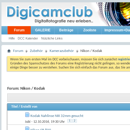
Forum
GALERIE
Beiträge
Zooliste
Impressum+Da
Hilfe
DCC Kalender
Nützliche Links
Forum
Zubehör
Kamerazubehör
Nikon / Kodak
Wenn Sie zum ersten Mal im DCC vorbeischauen, müssen Sie sich zunächst
registri
Gründen des Spamschutzes des Forums eine Registrierung nicht gelingen, so wenden
einige Dinge besser zu verstehen. Suchen Sie sich einfach das Forum aus, das Sie 
Forum:
Nikon / Kodak
Titel
/
Erstellt von
Kodak Nahlinse NIII 32mm gesucht
1
2
Jubi
- 12.10.2016, 19:30 Uhr