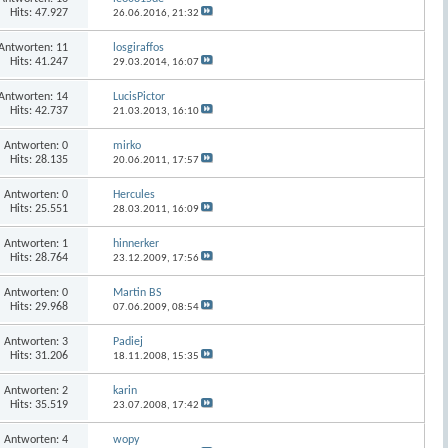
Hits: 47.927
26.06.2016,
21:32
Antworten:
11
losgiraffos
Hits: 41.247
29.03.2014,
16:07
Antworten:
14
LucisPictor
Hits: 42.737
21.03.2013,
16:10
Antworten:
0
mirko
Hits: 28.135
20.06.2011,
17:57
Antworten:
0
Hercules
Hits: 25.551
28.03.2011,
16:09
Antworten:
1
hinnerker
Hits: 28.764
23.12.2009,
17:56
Antworten:
0
Martin BS
Hits: 29.968
07.06.2009,
08:54
Antworten:
3
Padiej
Hits: 31.206
18.11.2008,
15:35
Antworten:
2
karin
Hits: 35.519
23.07.2008,
17:42
Antworten:
4
wopy