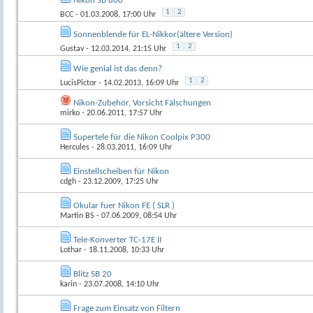
Nikon SB 800
1
2
BCC
- 01.03.2008, 17:00 Uhr
Sonnenblende für EL-Nikkor(ältere Version)
1
2
Gustav
- 12.03.2014, 21:15 Uhr
Wie genial ist das denn?
1
2
LucisPictor
- 14.02.2013, 16:09 Uhr
Nikon-Zubehör, Vorsicht Fälschungen
mirko
- 20.06.2011, 17:57 Uhr
Supertele für die Nikon Coolpix P300
Hercules
- 28.03.2011, 16:09 Uhr
Einstellscheiben für Nikon
cdgh
- 23.12.2009, 17:25 Uhr
Okular fuer Nikon FE ( SLR )
Martin BS
- 07.06.2009, 08:54 Uhr
Tele-Konverter TC-17E II
Lothar
- 18.11.2008, 10:33 Uhr
Blitz SB 20
karin
- 23.07.2008, 14:10 Uhr
Frage zum Einsatz von Filtern