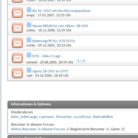
FLash
- 10.03.2007, 16:39 Uhr
BG für D50 mit Hochformatauslöser
wopy
- 17.01.2007, 12:33 Uhr
Neues Blitzlicht von Nikon: SB-400
Linley
- 16.11.2006, 12:29 Uhr
Batteriegriff für D70/D70s
mirko
- 09.12.2005, 20:33 Uhr
D70 - Akku Frage
1
2
reinerk
- 29.06.2005, 20:19 Uhr
sigma 28-200 an d70?
roel
- 01.02.2005, 16:16 Uhr
Informationen & Optionen
Moderatoren
klein_Adlerauge
,
ropmann
,
hinnerker
,
LucisPictor
,
RetinaReflex
Benutzer in diesem Forum:
Aktive Benutzer in diesem Forum
: 2 (Registrierte Benutzer: 0, Gäste: 2)