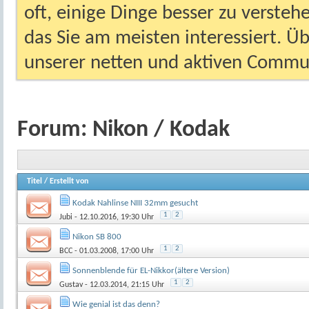
oft, einige Dinge besser zu versteh
das Sie am meisten interessiert. Ü
unserer netten und aktiven Commun
Forum:
Nikon / Kodak
Titel
/
Erstellt von
Kodak Nahlinse NIII 32mm gesucht
1
2
Jubi
- 12.10.2016, 19:30 Uhr
Nikon SB 800
1
2
BCC
- 01.03.2008, 17:00 Uhr
Sonnenblende für EL-Nikkor(ältere Version)
1
2
Gustav
- 12.03.2014, 21:15 Uhr
Wie genial ist das denn?