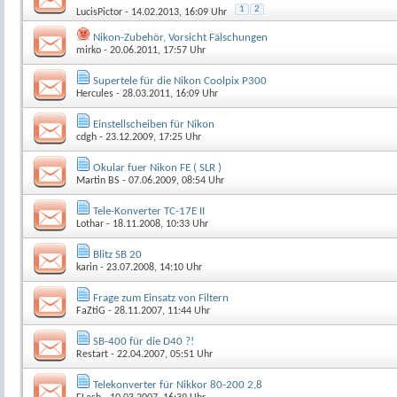
1
2
LucisPictor
- 14.02.2013, 16:09 Uhr
Nikon-Zubehör, Vorsicht Fälschungen
mirko
- 20.06.2011, 17:57 Uhr
Supertele für die Nikon Coolpix P300
Hercules
- 28.03.2011, 16:09 Uhr
Einstellscheiben für Nikon
cdgh
- 23.12.2009, 17:25 Uhr
Okular fuer Nikon FE ( SLR )
Martin BS
- 07.06.2009, 08:54 Uhr
Tele-Konverter TC-17E II
Lothar
- 18.11.2008, 10:33 Uhr
Blitz SB 20
karin
- 23.07.2008, 14:10 Uhr
Frage zum Einsatz von Filtern
FaZtiG
- 28.11.2007, 11:44 Uhr
SB-400 für die D40 ?!
Restart
- 22.04.2007, 05:51 Uhr
Telekonverter für Nikkor 80-200 2,8