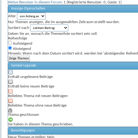
Aktive Benutzer in diesem Forum
: 1 (Registrierte Benutzer: 0, Gäste: 1)
Anzeige-Eigenschaften
Alter
Nur Themen anzeigen, die im ausgewählten Zeitraum erstellt wurden.
Sortiert nach
Geben Sie an, wonach die Themenliste sortiert sein soll.
Reihenfolge
Aufsteigend
Absteigend
Hinweis: Wenn nach dem Datum sortiert wird, werden bei 'absteigender Reihenfo
Symbol-Legende
Enthält ungelesene Beiträge
Enthält keine neuen Beiträge
Beliebtes Thema mit neuen Beiträgen
Beliebtes Thema ohne neue Beiträge
Thema geschlossen
Sie haben in diesem Thema geschrieben.
Berechtigungen
Neue Themen erstellen:
Nein