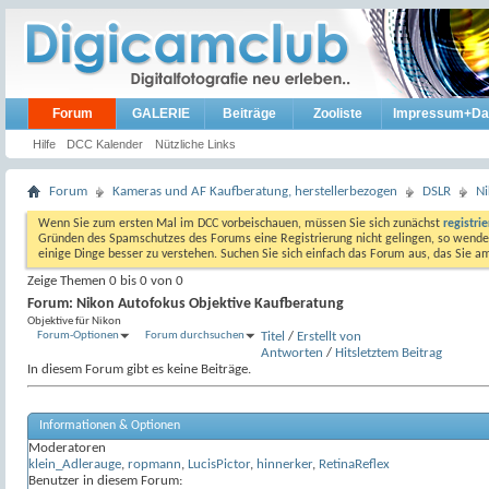
Forum
GALERIE
Beiträge
Zooliste
Impressum+Da
Hilfe
DCC Kalender
Nützliche Links
Forum
Kameras und AF Kaufberatung, herstellerbezogen
DSLR
N
Wenn Sie zum ersten Mal im DCC vorbeischauen, müssen Sie sich zunächst
registri
Gründen des Spamschutzes des Forums eine Registrierung nicht gelingen, so wenden
einige Dinge besser zu verstehen. Suchen Sie sich einfach das Forum aus, das Sie 
Zeige Themen 0 bis 0 von 0
Forum:
Nikon Autofokus Objektive Kaufberatung
Objektive für Nikon
Forum-Optionen
Forum durchsuchen
Titel
/
Erstellt von
Antworten
/
Hits
letztem Beitrag
In diesem Forum gibt es keine Beiträge.
Informationen & Optionen
Moderatoren
klein_Adlerauge
,
ropmann
,
LucisPictor
,
hinnerker
,
RetinaReflex
Benutzer in diesem Forum: