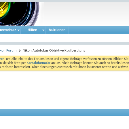
tenschutz
Hilfen
Auktionen
ikon Forum
Nikon Autofokus Objektive Kaufberatung
eren
, um alle Inhalte des Forums lesen und eigene Beiträge verfassen zu können. Klicken Sie 
 sie sich bitte per
Kontaktformular
an uns. Viele Beiträge können Sie auch so bereits lesen
am meisten interessiert. Über einen regen Austausch mit Ihnen in unserer netten und aktiv