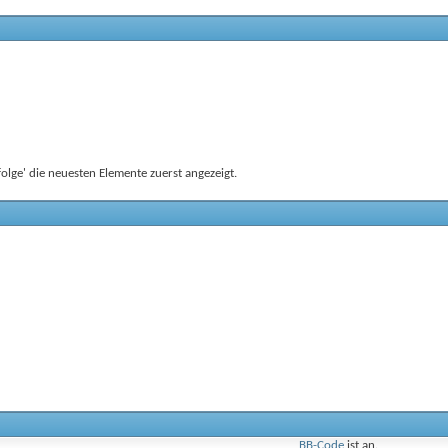
lge' die neuesten Elemente zuerst angezeigt.
BB-Code
ist
an
.