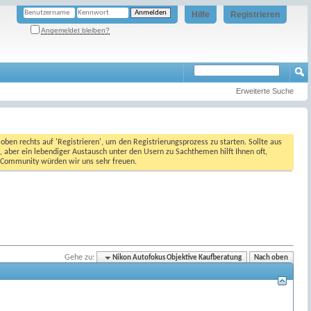
Hilfe
Registrieren
Angemeldet bleiben?
Erweiterte Suche
oben rechts auf 'Registrieren', um den Registrierungsprozess zu starten. Sollte aus
, aber ein lebendiger Austausch unter den Usern zu Sachthemen hilft Ihnen oft,
en Community würden wir uns sehr freuen.
Gehe zu:
Nikon Autofokus Objektive Kaufberatung
Nach oben