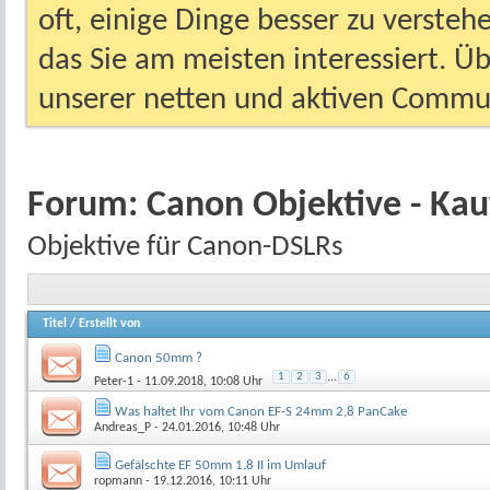
oft, einige Dinge besser zu versteh
das Sie am meisten interessiert. Ü
unserer netten und aktiven Commun
Forum:
Canon Objektive - Ka
Objektive für Canon-DSLRs
Titel
/
Erstellt von
Canon 50mm ?
1
2
3
...
6
Peter-1
- 11.09.2018, 10:08 Uhr
Was haltet Ihr vom Canon EF-S 24mm 2,8 PanCake
Andreas_P
- 24.01.2016, 10:48 Uhr
Gefälschte EF 50mm 1.8 II im Umlauf
ropmann
- 19.12.2016, 10:11 Uhr