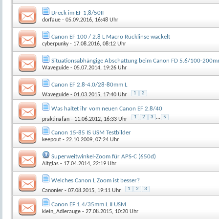
Dreck im EF 1,8/50II
dorfaue
- 05.09.2016, 16:48 Uhr
Canon EF 100 / 2.8 L Macro Rücklinse wackelt
cyberpunky
- 17.08.2016, 08:12 Uhr
Situationsabhängige Abschattung beim Canon FD 5.6/100-200
Waveguide
- 05.07.2014, 19:26 Uhr
Canon EF 2.8-4.0/28-80mm L
1
2
Waveguide
- 01.03.2015, 17:40 Uhr
Was haltet ihr vom neuen Canon EF 2.8/40
1
2
3
...
5
praktinafan
- 11.06.2012, 16:33 Uhr
Canon 15-85 IS USM Testbilder
keepout
- 22.10.2009, 07:24 Uhr
Superweitwinkel-Zoom für APS-C (650d)
Altglas
- 17.04.2014, 22:19 Uhr
Welches Canon L Zoom ist besser?
1
2
3
Canonier
- 07.08.2015, 19:11 Uhr
Canon EF 1.4/35mm L II USM
klein_Adlerauge
- 27.08.2015, 10:20 Uhr