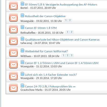
EF 50mm/1,8 II: Verzögerte Auskoppelung des AF-Motors
Bertel
- 15.07.2015, 20:49 Uhr
Robustheit der Canon-Objektive
1
2
Waveguide
- 19.02.2015, 15:30 Uhr
Canon EF 50mm 1.8 STM
1
2
RetinaReflex
- 16.05.2015, 15:16 Uhr
Qualitätsverluste bei Nikon-Objektiven and Canon-Kameras
tahw.enaj
- 24.07.2014, 10:47 Uhr
Weitwinkel für Canon Vollformat?
1
2
3
Witthues
- 10.07.2013, 18:24 Uhr
Canon EF 1.2/50mm L USM und Canon EF 1.4/50mm USM
Waveguide
- 15.12.2014, 13:03 Uhr
Lohnt sich ein 1,4-facher Extender noch?
Waveguide
- 29.10.2014, 17:20 Uhr
Canon 24-70 2.8L I Fokusproblem bis ∞
Grautschow Marks
- 01.07.2014, 20:05 Uhr