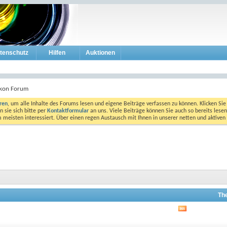
tenschutz
Hilfen
Auktionen
kon Forum
eren
, um alle Inhalte des Forums lesen und eigene Beiträge verfassen zu können. Klicken Sie 
 sie sich bitte per
Kontaktformular
an uns. Viele Beiträge können Sie auch so bereits lesen
am meisten interessiert. Über einen regen Austausch mit Ihnen in unserer netten und aktiv
Th
RSS-
Feed
dieses