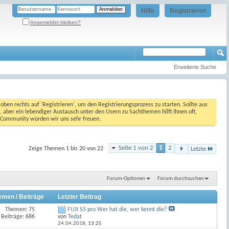
Hilfe
Registrieren
Angemeldet bleiben?
Erweiterte Suche
oben rechts auf 'Registrieren', um den Registrierungsprozess zu starten. Sollte aus
, aber ein lebendiger Austausch unter den Usern zu Sachthemen hilft Ihnen oft,
en Community würden wir uns sehr freuen.
Seite 1 von 2
1
2
Zeige Themen 1 bis 20 von 22
Letzte
Forum-Optionen
Forum durchsuchen
emen / Beiträge
Letzter Beitrag
Themen: 75
FUJI S5 pro Wer hat die, wer kennt die?
Beiträge: 686
von
Tedat
24.04.2018,
13:25