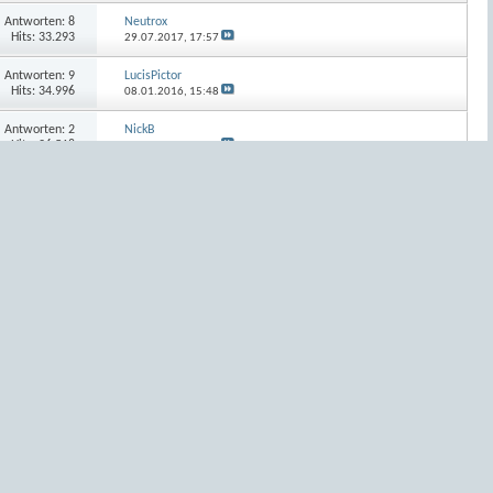
Antworten:
8
Neutrox
Hits: 33.293
29.07.2017,
17:57
Antworten:
9
LucisPictor
Hits: 34.996
08.01.2016,
15:48
Antworten:
2
NickB
Hits: 26.518
19.04.2015,
09:54
Antworten:
8
Haesel
Hits: 33.450
08.03.2015,
08:21
Antworten:
19
roterrenner
Hits: 51.908
22.02.2015,
18:19
Antworten:
22
Mlaukner
Hits: 55.733
17.01.2015,
10:58
Antworten:
5
thomas56
Hits: 30.366
29.04.2014,
17:19
Antworten:
6
ralf3
Hits: 33.196
29.01.2014,
14:32
Antworten:
25
barney
Hits: 63.367
10.11.2013,
13:24