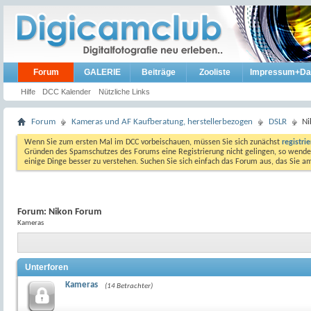
Forum
GALERIE
Beiträge
Zooliste
Impressum+Da
Hilfe
DCC Kalender
Nützliche Links
Forum
Kameras und AF Kaufberatung, herstellerbezogen
DSLR
Ni
Wenn Sie zum ersten Mal im DCC vorbeischauen, müssen Sie sich zunächst
registri
Gründen des Spamschutzes des Forums eine Registrierung nicht gelingen, so wenden
einige Dinge besser zu verstehen. Suchen Sie sich einfach das Forum aus, das Sie 
Forum:
Nikon Forum
Kameras
Unterforen
Kameras
(14 Betrachter)