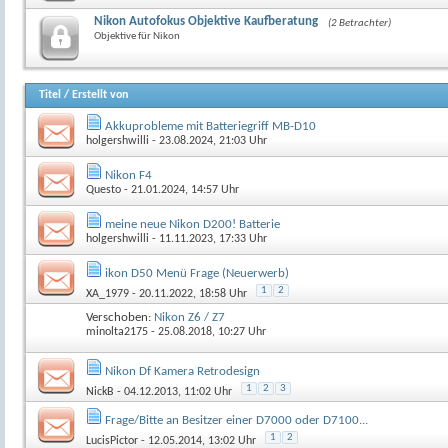
Nikon Autofokus Objektive Kaufberatung
(2 Betrachter)
Objektive für Nikon
Titel
/
Erstellt von
Akkuprobleme mit Batteriegriff MB-D10
holgershwilli
- 23.08.2024, 21:03 Uhr
Nikon F4
Questo
- 21.01.2024, 14:57 Uhr
meine neue Nikon D200! Batterie
holgershwilli
- 11.11.2023, 17:33 Uhr
ikon D50 Menü Frage (Neuerwerb)
1
2
XA_1979
- 20.11.2022, 18:58 Uhr
Verschoben:
Nikon Z6 / Z7
minolta2175
- 25.08.2018, 10:27 Uhr
Nikon Df Kamera Retrodesign
1
2
3
NickB
- 04.12.2013, 11:02 Uhr
Frage/Bitte an Besitzer einer D7000 oder D7100...
1
2
LucisPictor
- 12.05.2014, 13:02 Uhr