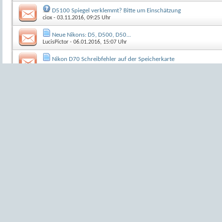
D5100 Spiegel verklemmt? Bitte um Einschätzung
ciox
- 03.11.2016, 09:25 Uhr
Neue Nikons: D5, D500, D50...
LucisPictor
- 06.01.2016, 15:07 Uhr
Nikon D70 Schreibfehler auf der Speicherkarte
NickB
- 19.04.2015, 09:32 Uhr
Fuji S5 defekt ?
Haesel
- 07.03.2015, 15:09 Uhr
D800 - Objektive besser als Nikkore? An die D800 Fotografen i
1
2
PaulHans
- 01.05.2014, 14:16 Uhr
Nikon D5100,Technische Fragen
1
2
3
Nikojaner
- 15.01.2015, 17:43 Uhr
Das nenn ich mal nen Härtetest.
Andokai
- 28.04.2014, 19:03 Uhr
Mattscheibeneinbau in Fuji S3 Pro
ralf3
- 20.01.2014, 12:03 Uhr
Neue Nikon mit FX-Sensor
1
2
3
LucisPictor
- 01.11.2013, 14:43 Uhr