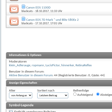
Canon EOS 1100D
blackcats
- 18.10.2017, 11:33 Uhr
Canon EOS 7D Mark " und Blitz 580Ex 2
blackcats
- 17.10.2017, 17:01 Uhr
Informationen & Optionen
Moderatoren
klein_Adlerauge
,
ropmann
,
LucisPictor
,
hinnerker
,
RetinaReflex
Benutzer in diesem Forum:
Aktive Benutzer in diesem Forum
: 44 (Registrierte Benutzer: 0, Gäste: 44)
Anzeige-Eigenschaften
Alter
Sortiert nach
Reihenfolge
Aufsteigend
Absteige
Symbol-Legende