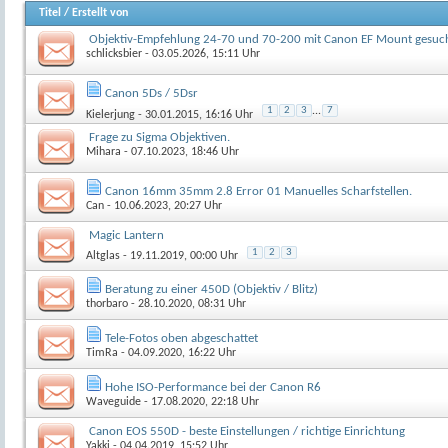
Titel
/
Erstellt von
Objektiv-Empfehlung 24-70 und 70-200 mit Canon EF Mount gesuc
schlicksbier
- 03.05.2026, 15:11 Uhr
Canon 5Ds / 5Dsr
1
2
3
...
7
Kielerjung
- 30.01.2015, 16:16 Uhr
Frage zu Sigma Objektiven.
Mihara
- 07.10.2023, 18:46 Uhr
Canon 16mm 35mm 2.8 Error 01 Manuelles Scharfstellen.
Can
- 10.06.2023, 20:27 Uhr
Magic Lantern
1
2
3
Altglas
- 19.11.2019, 00:00 Uhr
Beratung zu einer 450D (Objektiv / Blitz)
thorbaro
- 28.10.2020, 08:31 Uhr
Tele-Fotos oben abgeschattet
TimRa
- 04.09.2020, 16:22 Uhr
Hohe ISO-Performance bei der Canon R6
Waveguide
- 17.08.2020, 22:18 Uhr
Canon EOS 550D - beste Einstellungen / richtige Einrichtung
Yakki
- 04.04.2019, 15:52 Uhr