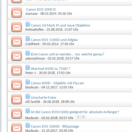
Canon EOS 1000 D
stamaxx
- 08.03.2019, 05:30 Uhr
Canon 5d Mark IV und neue Objektive
RetinaReflex
- 25.08.2016, 11:07 Uhr
Canon EOS 1100D und Altglas
GoldMark
- 09.02.2014, 17:30 Uhr
Eine Canon soll es werden... nur welche genau?
adamjohnson
- 02.02.2018, 03:57 Uhr
Wechsel 650D zu 750D ?
Peter-1
- 30.09.2018, 17:03 Uhr
Canon 600D - Objektiv mit Flycam
blackcats
- 04.12.2017, 11:05 Uhr
Unscharfe Fotos
elli.fant06
- 26.06.2018, 18:08 Uhr
Ist die Canon EOS1100D geeignet für absolute Anfänger?
1
2
blackcats
- 02.02.2018, 03:57 Uhr
Canon EOS 1000D - Blitzanlage
blackcats
- 21.10.2017, 03:30 Uhr