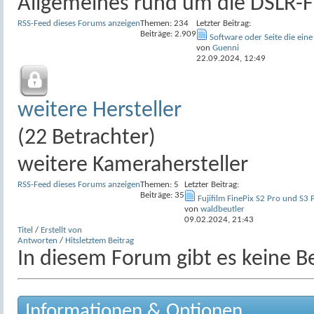
Allgemeines rund um die DSLR-F
RSS-Feed dieses Forums anzeigen
Themen: 234
Letzter Beitrag:
Beiträge: 2.909
Software oder Seite die eine 
von
Guenni
22.09.2024,
12:49
weitere Hersteller
(22 Betrachter)
weitere Kamerahersteller
RSS-Feed dieses Forums anzeigen
Themen: 5
Letzter Beitrag:
Beiträge: 35
Fujifilm FinePix S2 Pro und S3 
von
waldbeutler
09.02.2024,
21:43
Titel
/
Erstellt von
Antworten
/
Hits
letztem Beitrag
In diesem Forum gibt es keine Be
Informationen & Optionen