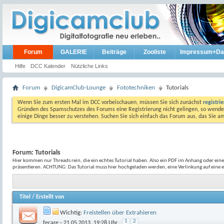
Forum
GALERIE
Beiträge
Zooliste
Impressum+Da
Hilfe
DCC Kalender
Nützliche Links
Forum
DigicamClub-Lounge
Fototechniken
Tutorials
Wenn Sie zum ersten Mal im DCC vorbeischauen, müssen Sie sich zunächst
registri
Gründen des Spamschutzes des Forums eine Registrierung nicht gelingen, so wenden
einige Dinge besser zu verstehen. Suchen Sie sich einfach das Forum aus, das Sie 
Forum:
Tutorials
Hier kommen nur Threads rein, die ein echtes Tutorial haben. Also ein PDF im Anhang oder eine
präsentieren. ACHTUNG: Das Tutorial muss hier hochgeladen werden, eine Verlinkung auf eine e
Titel
/
Erstellt von
Wichtig:
Freistellen über Extrahieren
1
2
fecare
- 21.05.2013, 19:28 Uhr