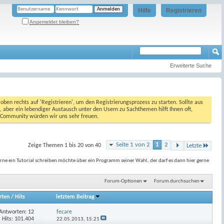
Hilfe
Registrieren
Angemeldet bleiben?
Erweiterte Suche
oben rechts auf 'Registrieren', um den Registrierungsprozess zu starten. Sollte aus
, aber ein lebendiger Austausch unter den Usern zu Sachthemen hilft Ihnen oft,
en Community würden wir uns sehr freuen.
Seite 1 von 2
1
2
Zeige Themen 1 bis 20 von 40
Letzte
erne ein Tutorial schreiben möchte über ein Programm seiner Wahl, der darf es dann hier gerne
Forum-Optionen
Forum durchsuchen
rten
/
Hits
letztem Beitrag
Antworten:
12
fecare
Hits: 101.404
22.05.2013,
15:21