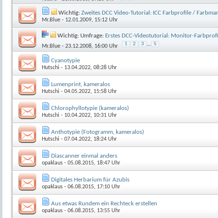
Wichtig:
Zweites DCC Video-Tutorial: ICC Farbprofile / Farb
Mr.Blue
- 12.01.2009, 15:12 Uhr
Wichtig: Umfrage:
Erstes DCC-Videotutorial: Monitor-Farbprofil
1
2
3
...
5
Mr.Blue
- 23.12.2008, 16:00 Uhr
Cyanotypie
Hutschi
- 13.04.2022, 08:28 Uhr
Lumenprint, kameralos
Hutschi
- 04.05.2022, 15:58 Uhr
Chlorophyllotypie (kameralos)
Hutschi
- 10.04.2022, 10:31 Uhr
Anthotypie (Fotogramm, kameralos)
Hutschi
- 07.04.2022, 18:24 Uhr
Diascanner einmal anders
opaklaus
- 05.08.2015, 18:47 Uhr
Digitales Herbarium für Azubis
opaklaus
- 06.08.2015, 17:10 Uhr
Aus etwas Rundem ein Rechteck erstellen
opaklaus
- 06.08.2015, 13:55 Uhr