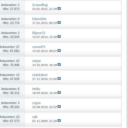
Antworten:
5
Groundhog
Hits: 27.673
24.01.2015,
21:49
Antworten:
0
EdwinDrix
Hits: 23.774
17.01.2015,
00:59
Antworten:
2
kilgore72
Hits: 33.039
13.07.2014,
15:40
Antworten:
27
corned79
Hits: 67.062
14.02.2013,
08:01
Antworten:
25
stejoe
Hits: 70.446
14.12.2010,
18:18
Antworten:
12
Linksfahrer
Hits: 47.039
27.11.2010,
21:06
Antworten:
6
Heiko
Hits: 36.312
18.09.2010,
16:46
Antworten:
3
Legna
Hits: 28.202
23.08.2010,
22:52
Antworten:
23
rakl
Hits: 67.573
01.11.2009,
21:36