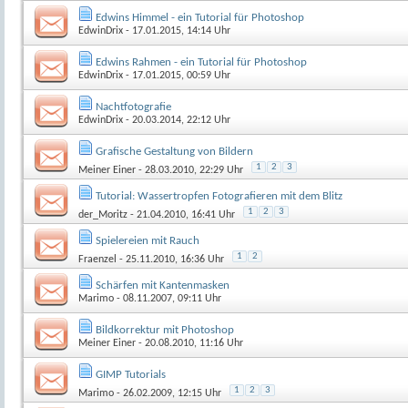
Edwins Himmel - ein Tutorial für Photoshop
EdwinDrix
- 17.01.2015, 14:14 Uhr
Edwins Rahmen - ein Tutorial für Photoshop
EdwinDrix
- 17.01.2015, 00:59 Uhr
Nachtfotografie
EdwinDrix
- 20.03.2014, 22:12 Uhr
Grafische Gestaltung von Bildern
1
2
3
Meiner Einer
- 28.03.2010, 22:29 Uhr
Tutorial: Wassertropfen Fotografieren mit dem Blitz
1
2
3
der_Moritz
- 21.04.2010, 16:41 Uhr
Spielereien mit Rauch
1
2
Fraenzel
- 25.11.2010, 16:36 Uhr
Schärfen mit Kantenmasken
Marimo
- 08.11.2007, 09:11 Uhr
Bildkorrektur mit Photoshop
Meiner Einer
- 20.08.2010, 11:16 Uhr
GIMP Tutorials
1
2
3
Marimo
- 26.02.2009, 12:15 Uhr