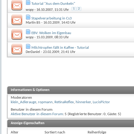
Tutorial "Aus dem Dunkeln"
1
2
wopy
- 16.10.2007, 11:31 Uhr
Stapelverarbeitung in Cs3
Martin BS
- 16.03.2009, 14:43 Uhr
EBV: Wolken im Eigenbau
wopy
- 15.03.2009, 08:33 Uhr
Milchtropfen fällt in Kaffee - Tutorial
DerDaniel
- 23.02.2009, 21:41 Uhr
Informationen & Optionen
Moderatoren
klein_Adlerauge
,
ropmann
,
RetinaReflex
,
hinnerker
,
LucisPictor
Benutzer in diesem Forum:
Aktive Benutzer in diesem Forum
: 5 (Registrierte Benutzer: 0, Gäste: 5)
Anzeige-Eigenschaften
Alter
Sortiert nach
Reihenfolge