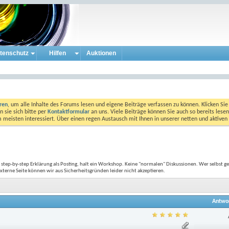
tenschutz
Hilfen
Auktionen
eren
, um alle Inhalte des Forums lesen und eigene Beiträge verfassen zu können. Klicken Sie 
 sie sich bitte per
Kontaktformular
an uns. Viele Beiträge können Sie auch so bereits lesen
am meisten interessiert. Über einen regen Austausch mit Ihnen in unserer netten und aktiv
 step-by-step Erklärung als Posting, halt ein Workshop. Keine "normalen" Diskussionen. Wer selbst g
xterne Seite können wir aus Sicherheitsgründen leider nicht akzeptieren.
Antwo