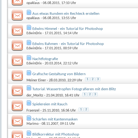
opaklaus
- 06.08.2015, 17:10 Uhr
Aus etwas Rundem ein Rechteck erstellen
opaklaus
- 06.08.2015, 13:55 Uhr
Edwins Himmel - ein Tutorial für Photoshop
EdwinDrix
- 17.01.2015, 14:14 Uhr
Edwins Rahmen - ein Tutorial für Photoshop
EdwinDrix
- 17.01.2015, 00:59 Uhr
Nachtfotografie
EdwinDrix
- 20.03.2014, 22:12 Uhr
Grafische Gestaltung von Bildern
1
2
3
Meiner Einer
- 28.03.2010, 22:29 Uhr
Tutorial: Wassertropfen Fotografieren mit dem Blitz
1
2
3
der_Moritz
- 21.04.2010, 16:41 Uhr
Spielereien mit Rauch
1
2
Fraenzel
- 25.11.2010, 16:36 Uhr
Schärfen mit Kantenmasken
Marimo
- 08.11.2007, 09:11 Uhr
Bildkorrektur mit Photoshop