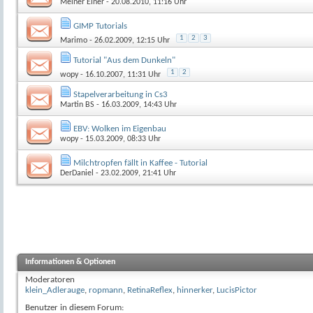
Meiner Einer
- 20.08.2010, 11:16 Uhr
GIMP Tutorials
1
2
3
Marimo
- 26.02.2009, 12:15 Uhr
Tutorial "Aus dem Dunkeln"
1
2
wopy
- 16.10.2007, 11:31 Uhr
Stapelverarbeitung in Cs3
Martin BS
- 16.03.2009, 14:43 Uhr
EBV: Wolken im Eigenbau
wopy
- 15.03.2009, 08:33 Uhr
Milchtropfen fällt in Kaffee - Tutorial
DerDaniel
- 23.02.2009, 21:41 Uhr
Informationen & Optionen
Moderatoren
klein_Adlerauge
,
ropmann
,
RetinaReflex
,
hinnerker
,
LucisPictor
Benutzer in diesem Forum: