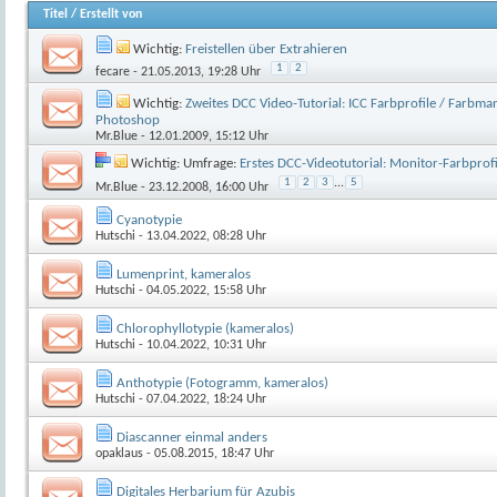
Titel
/
Erstellt von
Wichtig:
Freistellen über Extrahieren
1
2
fecare
- 21.05.2013, 19:28 Uhr
Wichtig:
Zweites DCC Video-Tutorial: ICC Farbprofile / Farbm
Photoshop
Mr.Blue
- 12.01.2009, 15:12 Uhr
Wichtig: Umfrage:
Erstes DCC-Videotutorial: Monitor-Farbprofil
1
2
3
...
5
Mr.Blue
- 23.12.2008, 16:00 Uhr
Cyanotypie
Hutschi
- 13.04.2022, 08:28 Uhr
Lumenprint, kameralos
Hutschi
- 04.05.2022, 15:58 Uhr
Chlorophyllotypie (kameralos)
Hutschi
- 10.04.2022, 10:31 Uhr
Anthotypie (Fotogramm, kameralos)
Hutschi
- 07.04.2022, 18:24 Uhr
Diascanner einmal anders
opaklaus
- 05.08.2015, 18:47 Uhr
Digitales Herbarium für Azubis