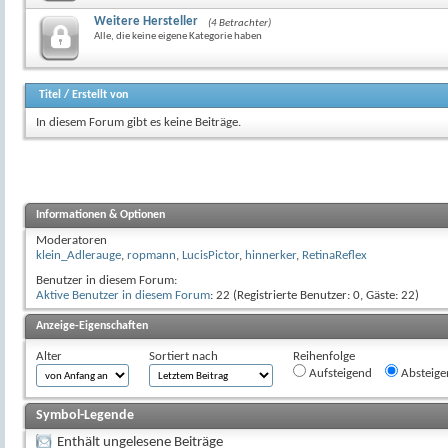
Weitere Hersteller
(4 Betrachter)
Alle, die keine eigene Kategorie haben
Titel
/
Erstellt von
In diesem Forum gibt es keine Beiträge.
Informationen & Optionen
Moderatoren
klein_Adlerauge
,
ropmann
,
LucisPictor
,
hinnerker
,
RetinaReflex
Benutzer in diesem Forum:
Aktive Benutzer in diesem Forum
: 22 (Registrierte Benutzer: 0, Gäste: 22)
Anzeige-Eigenschaften
Alter
Sortiert nach
Reihenfolge
Aufsteigend
Absteige
Symbol-Legende
Enthält ungelesene Beiträge