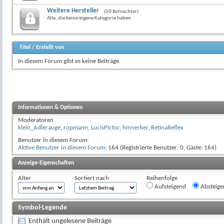
Weitere Hersteller
(50 Betrachter)
Alle, die keine eigene Kategorie haben
Titel
/
Erstellt von
In diesem Forum gibt es keine Beiträge.
Informationen & Optionen
Moderatoren
klein_Adlerauge
,
ropmann
,
LucisPictor
,
hinnerker
,
RetinaReflex
Benutzer in diesem Forum:
Aktive Benutzer in diesem Forum
: 164 (Registrierte Benutzer: 0, Gäste: 164)
Anzeige-Eigenschaften
Alter
Sortiert nach
Reihenfolge
Aufsteigend
Absteige
Symbol-Legende
Enthält ungelesene Beiträge