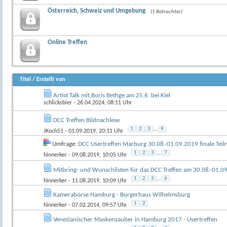
Österreich, Schweiz und Umgebung
(1 Betrachter)
Online Treffen
Titel
/
Erstellt von
Artist Talk mit Boris Bethge am 25.6. bei Kiel
schlicksbier
- 26.04.2024, 08:11 Uhr
DCC Treffen Bildnachlese
1
2
3
...
9
JKoch51
- 01.09.2019, 20:11 Uhr
Umfrage:
DCC Usertreffen Marburg 30.08.-01.09.2019 finale Tei
1
2
3
...
7
hinnerker
- 09.08.2019, 10:05 Uhr
Mitbring- und Wunschlisten für das DCC Treffen am 30.08.-01.0
1
2
3
...
6
hinnerker
- 11.08.2019, 10:09 Uhr
Kamerabörse Hamburg - Bürgerhaus Wilhelmsburg
1
2
hinnerker
- 07.02.2014, 09:57 Uhr
Venezianischer Maskenzauber in Hamburg 2017 - Usertreffen