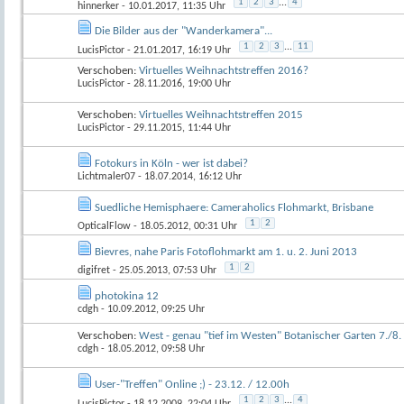
1
2
3
...
4
hinnerker
- 10.01.2017, 11:35 Uhr
Die Bilder aus der "Wanderkamera"...
1
2
3
...
11
LucisPictor
- 21.01.2017, 16:19 Uhr
Verschoben:
Virtuelles Weihnachtstreffen 2016?
LucisPictor
- 28.11.2016, 19:00 Uhr
Verschoben:
Virtuelles Weihnachtstreffen 2015
LucisPictor
- 29.11.2015, 11:44 Uhr
Fotokurs in Köln - wer ist dabei?
Lichtmaler07
- 18.07.2014, 16:12 Uhr
Suedliche Hemisphaere: Cameraholics Flohmarkt, Brisbane
1
2
OpticalFlow
- 18.05.2012, 00:31 Uhr
Bievres, nahe Paris Fotoflohmarkt am 1. u. 2. Juni 2013
1
2
digifret
- 25.05.2013, 07:53 Uhr
photokina 12
cdgh
- 10.09.2012, 09:25 Uhr
Verschoben:
West - genau "tief im Westen" Botanischer Garten 7./8.
cdgh
- 18.05.2012, 09:58 Uhr
User-"Treffen" Online ;) - 23.12. / 12.00h
1
2
3
...
4