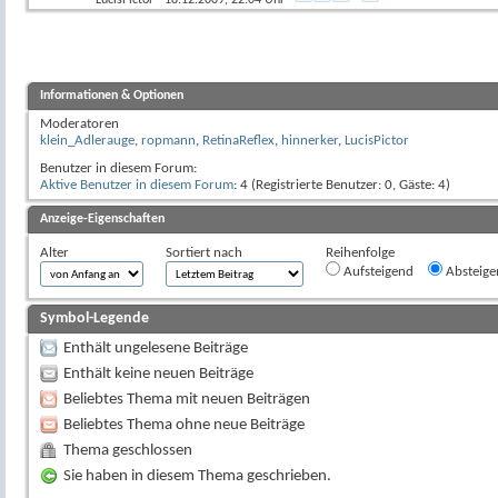
LucisPictor
- 18.12.2009, 22:04 Uhr
Informationen & Optionen
Moderatoren
klein_Adlerauge
,
ropmann
,
RetinaReflex
,
hinnerker
,
LucisPictor
Benutzer in diesem Forum:
Aktive Benutzer in diesem Forum
: 4 (Registrierte Benutzer: 0, Gäste: 4)
Anzeige-Eigenschaften
Alter
Sortiert nach
Reihenfolge
Aufsteigend
Absteige
Symbol-Legende
Enthält ungelesene Beiträge
Enthält keine neuen Beiträge
Beliebtes Thema mit neuen Beiträgen
Beliebtes Thema ohne neue Beiträge
Thema geschlossen
Sie haben in diesem Thema geschrieben.