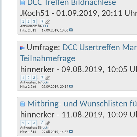
DCC Treffen Bildnachlese
JKoch51
- 01.09.2019, 20:11 Uh
1
2
3
...
9
Antworten:
84
Hias
Hits: 2.813
19.09.2019,
18:06
Umfrage:
DCC Usertreffen Mar
Teilnahmefrage
hinnerker
- 09.08.2019, 10:05 U
1
2
3
...
7
Antworten:
67
jock-l
Hits: 2.286
02.09.2019,
20:19
Mitbring- und Wunschlisten fü
hinnerker
- 11.08.2019, 10:09 U
1
2
3
...
6
Antworten:
56
jock-l
Hits: 1.614
29.08.2019,
14:37