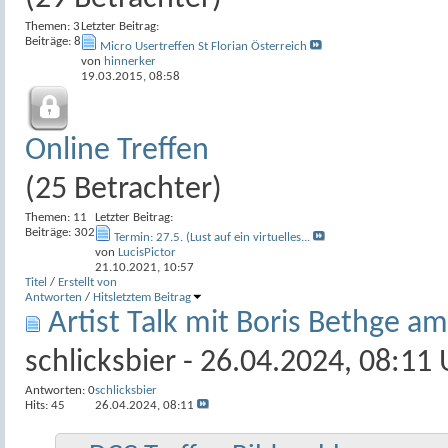
Themen: 3
Letzter Beitrag:
Beiträge: 8
Micro Usertreffen St Florian Österreich
von
hinnerker
19.03.2015,
08:58
Online Treffen
(25 Betrachter)
Themen: 11
Letzter Beitrag:
Beiträge: 302
Termin: 27.5. (Lust auf ein virtuelles...
von
LucisPictor
21.10.2021,
10:57
Titel
/
Erstellt von
Antworten
/
Hits
letztem Beitrag
Artist Talk mit Boris Bethge am 
schlicksbier
- 26.04.2024, 08:11 
Antworten:
0
schlicksbier
Hits: 45
26.04.2024,
08:11