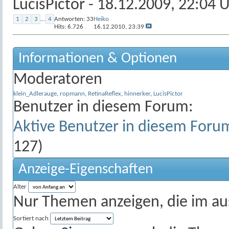
LucisPictor
- 18.12.2009, 22:04 
1
2
3
...
4
Antworten:
33
Heiko
Hits: 6.726
16.12.2010,
23:39
Informationen & Optionen
Moderatoren
klein_Adlerauge
,
ropmann
,
RetinaReflex
,
hinnerker
,
LucisPictor
Benutzer in diesem Forum:
Aktive Benutzer in diesem Foru
127)
Anzeige-Eigenschaften
Alter
Nur Themen anzeigen, die im au
Sortiert nach