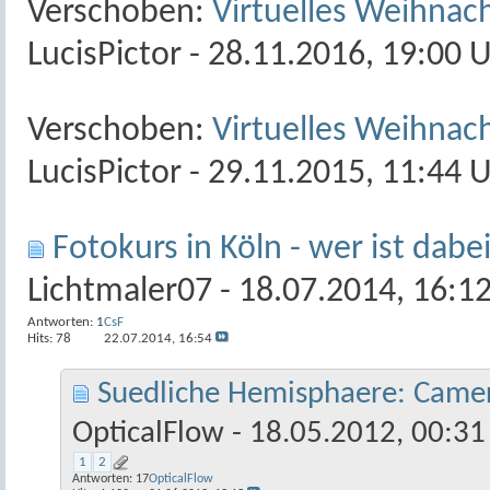
Verschoben:
Virtuelles Weihnac
LucisPictor
- 28.11.2016, 19:00 
Verschoben:
Virtuelles Weihnac
LucisPictor
- 29.11.2015, 11:44 
Fotokurs in Köln - wer ist dabe
Lichtmaler07
- 18.07.2014, 16:1
Antworten:
1
CsF
Hits: 78
22.07.2014,
16:54
Suedliche Hemisphaere: Camer
OpticalFlow
- 18.05.2012, 00:31
1
2
Antworten:
17
OpticalFlow