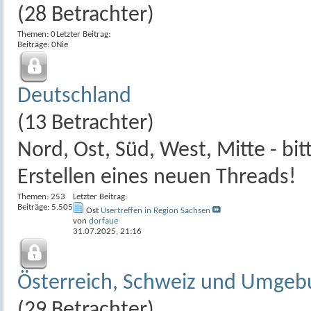
(28 Betrachter)
Themen: 0
Letzter Beitrag:
Beiträge: 0
Nie
Deutschland
(13 Betrachter)
Nord, Ost, Süd, West, Mitte - bi
Erstellen eines neuen Threads!
Themen: 253
Letzter Beitrag:
Beiträge: 5.505
Ost
Usertreffen in Region Sachsen
von
dorfaue
31.07.2025,
21:16
Österreich, Schweiz und Umgeb
(29 Betrachter)