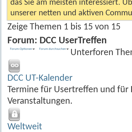
das Sie am meisten interessiert. Ü
unserer netten und aktiven Commun
Zeige Themen 1 bis 15 von 15
Forum:
DCC UserTreffen
Forum-Optionen
Forum durchsuchen
Unterforen
The
DCC UT-Kalender
Termine für Usertreffen und für
Veranstaltungen.
Weltweit