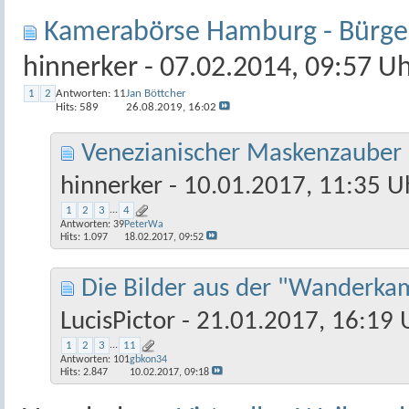
Kamerabörse Hamburg - Bürge
hinnerker
- 07.02.2014, 09:57 U
1
2
Antworten:
11
Jan Böttcher
Hits: 589
26.08.2019,
16:02
Venezianischer Maskenzauber 
hinnerker
- 10.01.2017, 11:35 U
1
2
3
...
4
Antworten:
39
PeterWa
Hits: 1.097
18.02.2017,
09:52
Die Bilder aus der "Wanderkam
LucisPictor
- 21.01.2017, 16:19 
1
2
3
...
11
Antworten:
101
gbkon34
Hits: 2.847
10.02.2017,
09:18