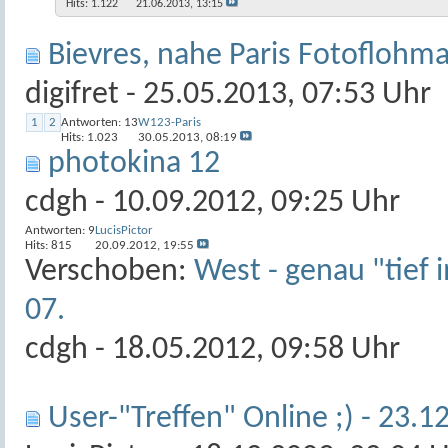
Hits: 1.122
21.06.2013,
13:15
Bievres, nahe Paris Fotoflohma
digifret
- 25.05.2013, 07:53 Uhr
1
2
Antworten:
13
W123-Paris
Hits: 1.023
30.05.2013,
08:19
photokina 12
cdgh
- 10.09.2012, 09:25 Uhr
Antworten:
9
LucisPictor
Hits: 815
20.09.2012,
19:55
Verschoben:
West - genau "tief 
07.
cdgh
- 18.05.2012, 09:58 Uhr
User-"Treffen" Online ;) - 23.12