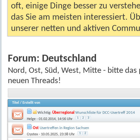
oft, einige Dinge besser zu versteh
das Sie am meisten interessiert. Ü
unserer netten und aktiven Commun
Forum:
Deutschland
Nord, Ost, Süd, West, Mitte - bitte das
neuen Threads!
Titel
/
Erstellt von
Wichtig:
Überregional
Wunschliste für DCC-Usertreff 2014
1
2
3
Helge
- 01.02.2014, 14:56 Uhr
Ost
Usertreffen in Region Sachsen
1
2
Crystex
- 10.05.2025, 23:38 Uhr