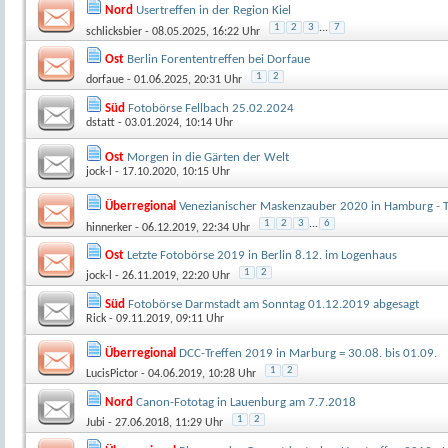
Nord
Usertreffen in der Region Kiel
1
2
3
...
7
schlicksbier
- 08.05.2025, 16:22 Uhr
Ost
Berlin Forententreffen bei Dorfaue
1
2
dorfaue
- 01.06.2025, 20:31 Uhr
Süd
Fotobörse Fellbach 25.02.2024
dstatt
- 03.01.2024, 10:14 Uhr
Ost
Morgen in die Gärten der Welt
jock-l
- 17.10.2020, 10:15 Uhr
Überregional
Venezianischer Maskenzauber 2020 in Hamburg - T
1
2
3
...
6
hinnerker
- 06.12.2019, 22:34 Uhr
Ost
Letzte Fotobörse 2019 in Berlin 8.12. im Logenhaus
1
2
jock-l
- 26.11.2019, 22:20 Uhr
Süd
Fotobörse Darmstadt am Sonntag 01.12.2019 abgesagt
Rick
- 09.11.2019, 09:11 Uhr
Überregional
DCC-Treffen 2019 in Marburg = 30.08. bis 01.09.
1
2
LucisPictor
- 04.06.2019, 10:28 Uhr
Nord
Canon-Fototag in Lauenburg am 7.7.2018
1
2
Jubi
- 27.06.2018, 11:29 Uhr