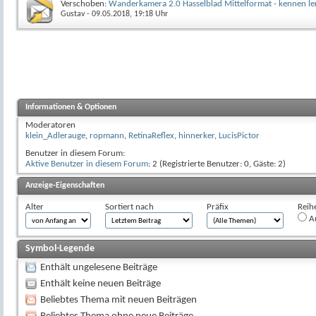
Verschoben:
Wanderkamera 2.0 Hasselblad Mittelformat - kennen l
Gustav
- 09.05.2018, 19:18 Uhr
Informationen & Optionen
Moderatoren
klein_Adlerauge
,
ropmann
,
RetinaReflex
,
hinnerker
,
LucisPictor
Benutzer in diesem Forum:
Aktive Benutzer in diesem Forum
: 2 (Registrierte Benutzer: 0, Gäste: 2)
Anzeige-Eigenschaften
Alter
Sortiert nach
Präfix
Reih
Au
Symbol-Legende
Enthält ungelesene Beiträge
Enthält keine neuen Beiträge
Beliebtes Thema mit neuen Beiträgen