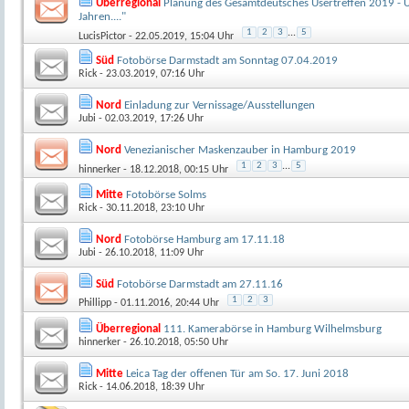
Überregional
Planung des Gesamtdeutsches Usertreffen 2019 - U
Jahren...."
1
2
3
...
5
LucisPictor
- 22.05.2019, 15:04 Uhr
Süd
Fotobörse Darmstadt am Sonntag 07.04.2019
Rick
- 23.03.2019, 07:16 Uhr
Nord
Einladung zur Vernissage/Ausstellungen
Jubi
- 02.03.2019, 17:26 Uhr
Nord
Venezianischer Maskenzauber in Hamburg 2019
1
2
3
...
5
hinnerker
- 18.12.2018, 00:15 Uhr
Mitte
Fotobörse Solms
Rick
- 30.11.2018, 23:10 Uhr
Nord
Fotobörse Hamburg am 17.11.18
Jubi
- 26.10.2018, 11:09 Uhr
Süd
Fotobörse Darmstadt am 27.11.16
1
2
3
Phillipp
- 01.11.2016, 20:44 Uhr
Überregional
111. Kamerabörse in Hamburg Wilhelmsburg
hinnerker
- 26.10.2018, 05:50 Uhr
Mitte
Leica Tag der offenen Tür am So. 17. Juni 2018
Rick
- 14.06.2018, 18:39 Uhr