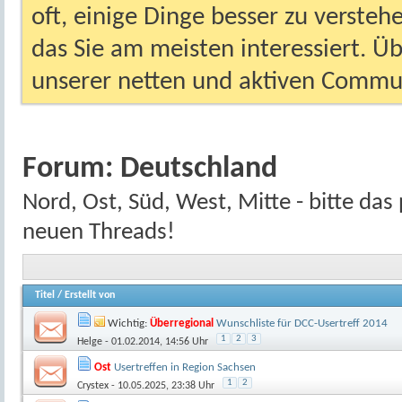
oft, einige Dinge besser zu versteh
das Sie am meisten interessiert. Ü
unserer netten und aktiven Commun
Forum:
Deutschland
Nord, Ost, Süd, West, Mitte - bitte das
neuen Threads!
Titel
/
Erstellt von
Wichtig:
Überregional
Wunschliste für DCC-Usertreff 2014
1
2
3
Helge
- 01.02.2014, 14:56 Uhr
Ost
Usertreffen in Region Sachsen
1
2
Crystex
- 10.05.2025, 23:38 Uhr