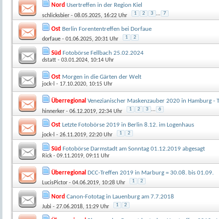
Nord
Usertreffen in der Region Kiel
1
2
3
...
7
schlicksbier
- 08.05.2025, 16:22 Uhr
Ost
Berlin Forententreffen bei Dorfaue
1
2
dorfaue
- 01.06.2025, 20:31 Uhr
Süd
Fotobörse Fellbach 25.02.2024
dstatt
- 03.01.2024, 10:14 Uhr
Ost
Morgen in die Gärten der Welt
jock-l
- 17.10.2020, 10:15 Uhr
Überregional
Venezianischer Maskenzauber 2020 in Hamburg - T
1
2
3
...
6
hinnerker
- 06.12.2019, 22:34 Uhr
Ost
Letzte Fotobörse 2019 in Berlin 8.12. im Logenhaus
1
2
jock-l
- 26.11.2019, 22:20 Uhr
Süd
Fotobörse Darmstadt am Sonntag 01.12.2019 abgesagt
Rick
- 09.11.2019, 09:11 Uhr
Überregional
DCC-Treffen 2019 in Marburg = 30.08. bis 01.09.
1
2
LucisPictor
- 04.06.2019, 10:28 Uhr
Nord
Canon-Fototag in Lauenburg am 7.7.2018
1
2
Jubi
- 27.06.2018, 11:29 Uhr