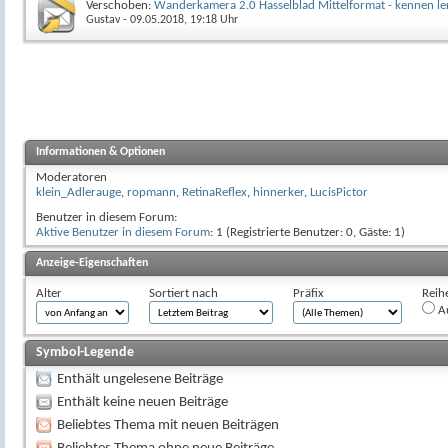
Verschoben:
Wanderkamera 2.0 Hasselblad Mittelformat - kennen l
Gustav
- 09.05.2018, 19:18 Uhr
Informationen & Optionen
Moderatoren
klein_Adlerauge
,
ropmann
,
RetinaReflex
,
hinnerker
,
LucisPictor
Benutzer in diesem Forum:
Aktive Benutzer in diesem Forum
: 1 (Registrierte Benutzer: 0, Gäste: 1)
Anzeige-Eigenschaften
Alter
Sortiert nach
Präfix
Reih
Au
Symbol-Legende
Enthält ungelesene Beiträge
Enthält keine neuen Beiträge
Beliebtes Thema mit neuen Beiträgen