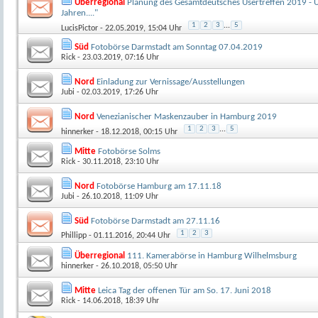
Überregional
Planung des Gesamtdeutsches Usertreffen 2019 - U
Jahren...."
1
2
3
...
5
LucisPictor
- 22.05.2019, 15:04 Uhr
Süd
Fotobörse Darmstadt am Sonntag 07.04.2019
Rick
- 23.03.2019, 07:16 Uhr
Nord
Einladung zur Vernissage/Ausstellungen
Jubi
- 02.03.2019, 17:26 Uhr
Nord
Venezianischer Maskenzauber in Hamburg 2019
1
2
3
...
5
hinnerker
- 18.12.2018, 00:15 Uhr
Mitte
Fotobörse Solms
Rick
- 30.11.2018, 23:10 Uhr
Nord
Fotobörse Hamburg am 17.11.18
Jubi
- 26.10.2018, 11:09 Uhr
Süd
Fotobörse Darmstadt am 27.11.16
1
2
3
Phillipp
- 01.11.2016, 20:44 Uhr
Überregional
111. Kamerabörse in Hamburg Wilhelmsburg
hinnerker
- 26.10.2018, 05:50 Uhr
Mitte
Leica Tag der offenen Tür am So. 17. Juni 2018
Rick
- 14.06.2018, 18:39 Uhr