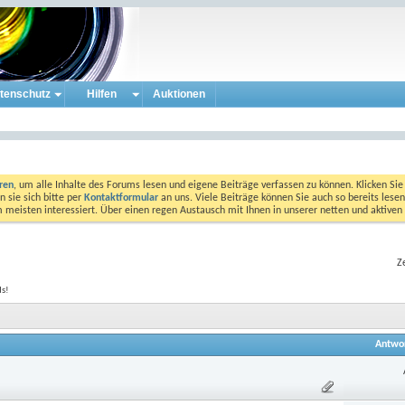
tenschutz
Hilfen
Auktionen
eren
, um alle Inhalte des Forums lesen und eigene Beiträge verfassen zu können. Klicken Sie 
 sie sich bitte per
Kontaktformular
an uns. Viele Beiträge können Sie auch so bereits lesen
am meisten interessiert. Über einen regen Austausch mit Ihnen in unserer netten und aktiv
Z
ds!
Antwo