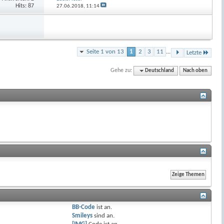
Hits: 87
27.06.2018,
11:14
Seite 1 von 13
1
2
3
11
...
Letzte
Gehe zu:
Deutschland
Nach oben
BB-Code
ist
an
.
Smileys
sind
an
.