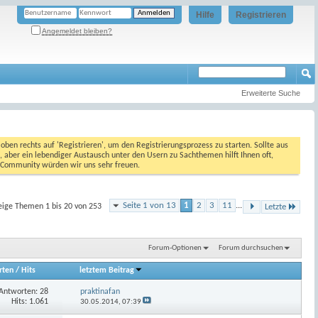
Hilfe
Registrieren
Angemeldet bleiben?
Erweiterte Suche
oben rechts auf 'Registrieren', um den Registrierungsprozess zu starten. Sollte aus
, aber ein lebendiger Austausch unter den Usern zu Sachthemen hilft Ihnen oft,
en Community würden wir uns sehr freuen.
Seite 1 von 13
1
2
3
11
...
eige Themen 1 bis 20 von 253
Letzte
Forum-Optionen
Forum durchsuchen
rten
/
Hits
letztem Beitrag
Antworten:
28
praktinafan
Hits: 1.061
30.05.2014,
07:39