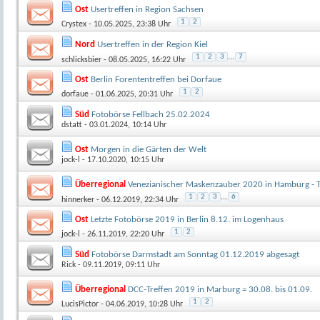
Ost
Usertreffen in Region Sachsen
1
2
Crystex
- 10.05.2025, 23:38 Uhr
Nord
Usertreffen in der Region Kiel
1
2
3
...
7
schlicksbier
- 08.05.2025, 16:22 Uhr
Ost
Berlin Forententreffen bei Dorfaue
1
2
dorfaue
- 01.06.2025, 20:31 Uhr
Süd
Fotobörse Fellbach 25.02.2024
dstatt
- 03.01.2024, 10:14 Uhr
Ost
Morgen in die Gärten der Welt
jock-l
- 17.10.2020, 10:15 Uhr
Überregional
Venezianischer Maskenzauber 2020 in Hamburg - T
1
2
3
...
6
hinnerker
- 06.12.2019, 22:34 Uhr
Ost
Letzte Fotobörse 2019 in Berlin 8.12. im Logenhaus
1
2
jock-l
- 26.11.2019, 22:20 Uhr
Süd
Fotobörse Darmstadt am Sonntag 01.12.2019 abgesagt
Rick
- 09.11.2019, 09:11 Uhr
Überregional
DCC-Treffen 2019 in Marburg = 30.08. bis 01.09.
1
2
LucisPictor
- 04.06.2019, 10:28 Uhr