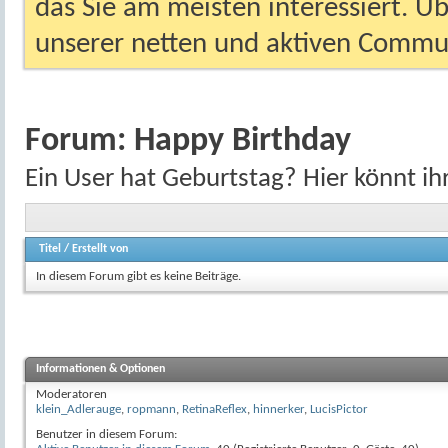
das Sie am meisten interessiert. Ü
unserer netten und aktiven Commun
Forum:
Happy Birthday
Ein User hat Geburtstag? Hier könnt ihr
Titel
/
Erstellt von
In diesem Forum gibt es keine Beiträge.
Informationen & Optionen
Moderatoren
klein_Adlerauge
,
ropmann
,
RetinaReflex
,
hinnerker
,
LucisPictor
Benutzer in diesem Forum: