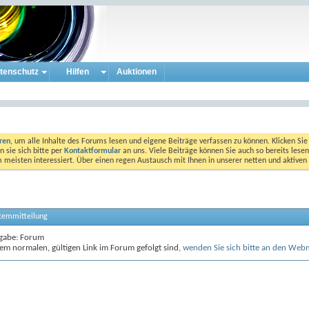
tenschutz
Hilfen
Auktionen
eren
, um alle Inhalte des Forums lesen und eigene Beiträge verfassen zu können. Klicken Sie 
 sie sich bitte per
Kontaktformular
an uns. Viele Beiträge können Sie auch so bereits lesen
am meisten interessiert. Über einen regen Austausch mit Ihnen in unserer netten und aktiv
stemmitteilung
gabe: Forum
em normalen, gültigen Link im Forum gefolgt sind,
wenden Sie sich bitte an den Web