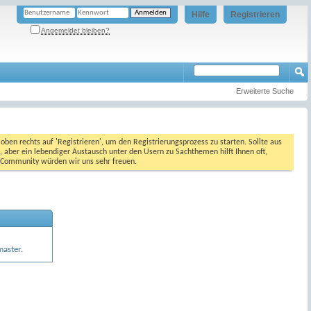
Hilfe
Registrieren
Angemeldet bleiben?
Erweiterte Suche
oben rechts auf 'Registrieren', um den Registrierungsprozess zu starten. Sollte aus
, aber ein lebendiger Austausch unter den Usern zu Sachthemen hilft Ihnen oft,
en Community würden wir uns sehr freuen.
master
.