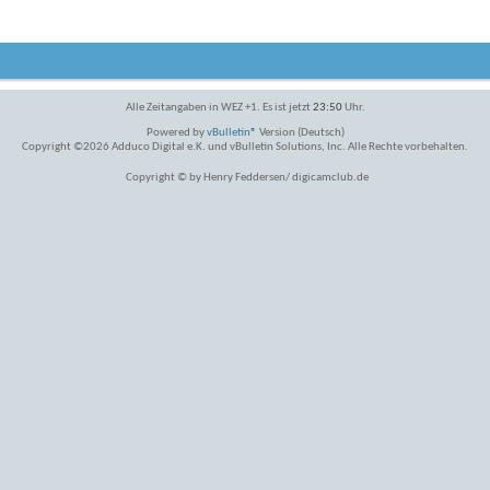
Alle Zeitangaben in WEZ +1. Es ist jetzt
23:50
Uhr.
Powered by
vBulletin®
Version (Deutsch)
Copyright ©2026 Adduco Digital e.K. und vBulletin Solutions, Inc. Alle Rechte vorbehalten.
Copyright © by Henry Feddersen/ digicamclub.de