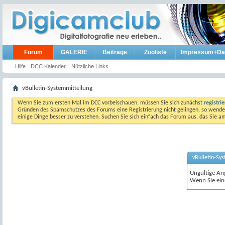
Forum
GALERIE
Beiträge
Zooliste
Impressum+Da
Hilfe
DCC Kalender
Nützliche Links
vBulletin-Systemmitteilung
Wenn Sie zum ersten Mal im DCC vorbeischauen, müssen Sie sich zunächst
registri
Gründen des Spamschutzes des Forums eine Registrierung nicht gelingen, so wenden
einige Dinge besser zu verstehen. Suchen Sie sich einfach das Forum aus, das Sie 
vBulletin-Sy
Ungültige An
Wenn Sie ein