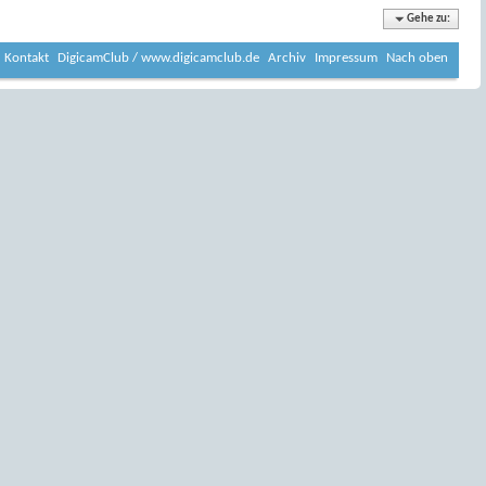
Gehe zu:
Kontakt
DigicamClub / www.digicamclub.de
Archiv
Impressum
Nach oben