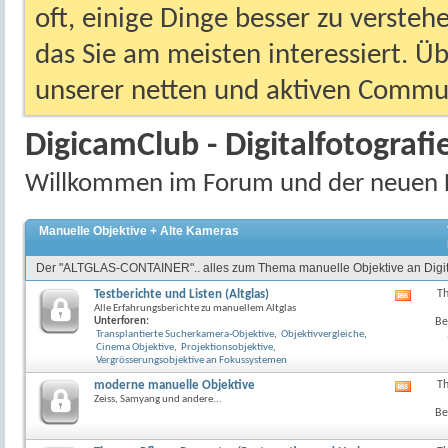
oft, einige Dinge besser zu versteh
das Sie am meisten interessiert. Ü
unserer netten und aktiven Commun
DigicamClub - Digitalfotografi
Willkommen im Forum und der neuen 
Manuelle Objektive + Alte Kameras
Der "ALTGLAS-CONTAINER".. alles zum Thema manuelle Objektive an Digit
Testberichte und Listen (Altglas)
T
RSS-
Alle Erfahrungsberichte zu manuellem Altglas
Feed
Unterforen:
Be
dieses
Transplantierte Sucherkamera-Objektive
,
Objektivvergleiche
,
Forum
Cinema Objektive
,
Projektionsobjektive
,
anzeig
Vergrösserungsobjektive an Fokussystemen
moderne manuelle Objektive
T
RSS-
Zeiss, Samyang und andere...
Feed
Be
dieses
Forum