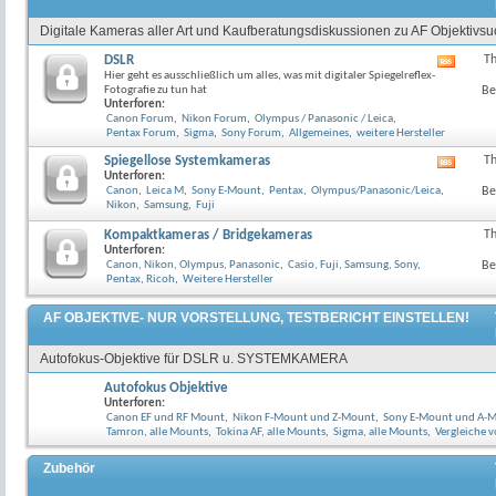
Digitale Kameras aller Art und Kaufberatungsdiskussionen zu AF Objektivs
DSLR
T
RSS-
Hier geht es ausschließlich um alles, was mit digitaler Spiegelreflex-
Feed
Fotografie zu tun hat
Be
dieses
Unterforen:
Forum
Canon Forum
,
Nikon Forum
,
Olympus / Panasonic / Leica
,
anzeig
Pentax Forum
,
Sigma
,
Sony Forum
,
Allgemeines
,
weitere Hersteller
Spiegellose Systemkameras
T
RSS-
Unterforen:
Feed
Canon
,
Leica M
,
Sony E-Mount
,
Pentax
,
Olympus/Panasonic/Leica
,
Be
dieses
Nikon
,
Samsung
,
Fuji
Forum
anzeig
Kompaktkameras / Bridgekameras
T
Unterforen:
Canon, Nikon, Olympus, Panasonic
,
Casio, Fuji, Samsung, Sony
,
Be
Pentax, Ricoh
,
Weitere Hersteller
AF OBJEKTIVE- NUR VORSTELLUNG, TESTBERICHT EINSTELLEN!
Autofokus-Objektive für DSLR u. SYSTEMKAMERA
Autofokus Objektive
Unterforen:
Canon EF und RF Mount
,
Nikon F-Mount und Z-Mount
,
Sony E-Mount und A-
Tamron, alle Mounts
,
Tokina AF, alle Mounts
,
Sigma, alle Mounts
,
Vergleiche v
Zubehör