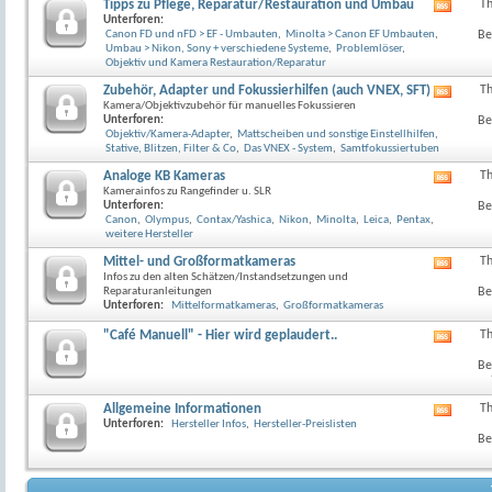
anzeig
Tipps zu Pflege, Reparatur/Restauration und Umbau
T
RSS-
Unterforen:
Feed
Canon FD und nFD > EF - Umbauten
,
Minolta > Canon EF Umbauten
,
Be
dieses
Umbau > Nikon, Sony + verschiedene Systeme
,
Problemlöser
,
Forum
Objektiv und Kamera Restauration/Reparatur
anzeig
Zubehör, Adapter und Fokussierhilfen (auch VNEX, SFT)
T
RSS-
Kamera/Objektivzubehör für manuelles Fokussieren
Feed
Unterforen:
Be
dieses
Objektiv/Kamera-Adapter
,
Mattscheiben und sonstige Einstellhilfen
,
Forum
Stative, Blitzen, Filter & Co
,
Das VNEX - System
,
Samtfokussiertuben
anzeig
Analoge KB Kameras
T
RSS-
Kamerainfos zu Rangefinder u. SLR
Feed
Unterforen:
Be
dieses
Canon
,
Olympus
,
Contax/Yashica
,
Nikon
,
Minolta
,
Leica
,
Pentax
,
Forum
weitere Hersteller
anzeig
Mittel- und Großformatkameras
T
RSS-
Infos zu den alten Schätzen/Instandsetzungen und
Feed
Reparaturanleitungen
Be
dieses
Unterforen:
Mittelformatkameras
,
Großformatkameras
Forum
anzeig
"Café Manuell" - Hier wird geplaudert..
T
RSS-
Feed
Be
dieses
Forum
anzeig
Allgemeine Informationen
T
RSS-
Unterforen:
Hersteller Infos
,
Hersteller-Preislisten
Feed
Be
dieses
Forum
anzeig