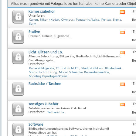
Alles was irgendwie mit Fotografie zu tun hat, aber keine Kamera oder Objekt
Kamerazubehör
T
RSS-
Unterforen:
Feed
Canon
,
Nikon / Kodak
,
Olympus / Panasonic / Leica
,
Pentax
,
Sigma
,
Be
dieses
Sony
Forum
anzeig
Stative
T
RSS-
Dreibein, Einbein, Kugelköpfe...
Feed
Be
dieses
Forum
anzeig
Licht, Blitzen und Co.
T
RSS-
Alles um Beleuchtung, Blitzgeräte, Studio-Technik, Lichtführung und
Feed
Gestaltungsregeln.
Be
dieses
Unterforen:
Forum
Kamerablitzgeräte, TTL und nicht TTL
,
Studio-Licht und Blitztechnik
,
anzeig
Studio Lichtführung
,
Model, Schminke, Requisiten und Co
,
Shooting Reportagen/Praxis
Rucksäcke / Taschen
T
RSS-
Feed
Be
dieses
Forum
anzeig
sonstiges Zubehör
T
RSS-
Zubehör, was woanders keinen Platz findet.
Feed
Unterforen:
Testberichte
Be
dieses
Forum
anzeig
Software
T
Bildbearbeitung und sonstige Software, die nur indirekt mit
Fotografie zu tun hat
Be