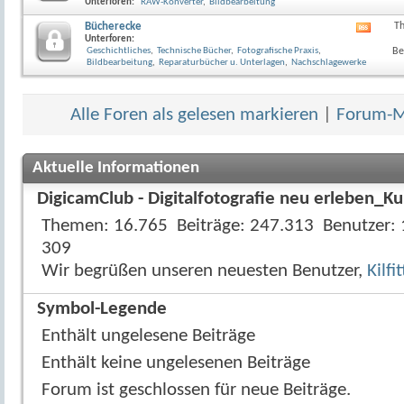
Unterforen:
RAW-Konverter
,
Bildbearbeitung
Bücherecke
T
RSS-
Unterforen:
Feed
Geschichtliches
,
Technische Bücher
,
Fotografische Praxis
,
Be
dieses
Bildbearbeitung
,
Reparaturbücher u. Unterlagen
,
Nachschlagewerke
Forum
anzeig
Alle Foren als gelesen markieren
|
Forum-Mi
Aktuelle Informationen
DigicamClub - Digitalfotografie neu erleben_Ku
Themen
16.765
Beiträge
247.313
Benutzer
309
Wir begrüßen unseren neuesten Benutzer,
Kilfi
Symbol-Legende
Enthält ungelesene Beiträge
Enthält keine ungelesenen Beiträge
Forum ist geschlossen für neue Beiträge.