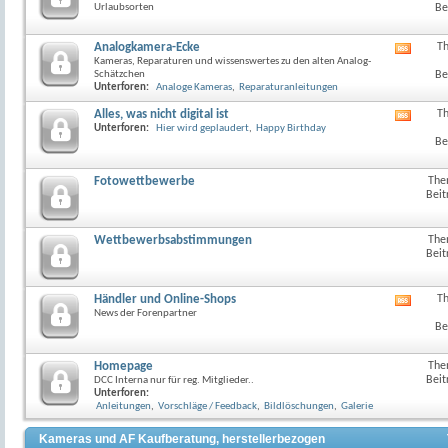
Urlaubsorten
Be
Analogkamera-Ecke
T
RSS-
Kameras, Reparaturen und wissenswertes zu den alten Analog-
Feed
Schätzchen
Be
dieses
Unterforen:
Analoge Kameras
,
Reparaturanleitungen
Forum
anzeig
Alles, was nicht digital ist
T
RSS-
Unterforen:
Hier wird geplaudert
,
Happy Birthday
Feed
Be
dieses
Forum
anzeig
Fotowettbewerbe
The
Beit
Wettbewerbsabstimmungen
The
Beit
Händler und Online-Shops
T
RSS-
News der Forenpartner
Feed
Be
dieses
Forum
anzeig
Homepage
The
Beit
DCC Interna nur für reg. Mitglieder..
Unterforen:
Anleitungen
,
Vorschläge / Feedback
,
Bildlöschungen
,
Galerie
Kameras und AF Kaufberatung, herstellerbezogen