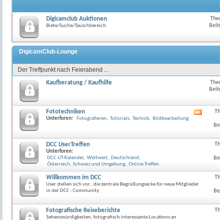
Digicamclub Auktionen
The
Beit
Biete/Suche/Tauschbereich
DigicamClub-Lounge
Der Treffpunkt nach Feierabend ...
Kaufberatung / Kaufhilfe
The
Beit
Fototechniken
T
RSS-
Unterforen:
Fotografieren
,
Tutorials
,
Technik
,
Bildbearbeitung
Feed
Be
dieses
Forum
anzeig
DCC UserTreffen
T
Unterforen:
DCC UT-Kalender
,
Weltweit
,
Deutschland
,
Be
Österreich, Schweiz und Umgebung
,
Online Treffen
Willkommen im DCC
T
User stellen sich vor.. die zentrale Begrüßungsecke für neue Mitglieder
in der DCC - Community
Be
Fotografische Reiseberichte
T
Sehenswürdigkeiten, fotografisch interessante Locations an