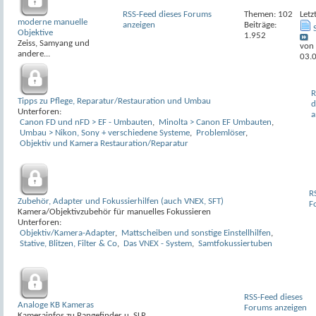
RSS-Feed dieses Forums
Themen: 102
Letz
moderne manuelle
anzeigen
Beiträge:
Objektive
1.952
Zeiss, Samyang und
von
andere...
03.
R
Tipps zu Pflege, Reparatur/Restauration und Umbau
d
Unterforen:
a
Canon FD und nFD > EF - Umbauten
,
Minolta > Canon EF Umbauten
,
Umbau > Nikon, Sony + verschiedene Systeme
,
Problemlöser
,
Objektiv und Kamera Restauration/Reparatur
R
Zubehör, Adapter und Fokussierhilfen (auch VNEX, SFT)
F
Kamera/Objektivzubehör für manuelles Fokussieren
Unterforen:
Objektiv/Kamera-Adapter
,
Mattscheiben und sonstige Einstellhilfen
,
Stative, Blitzen, Filter & Co
,
Das VNEX - System
,
Samtfokussiertuben
RSS-Feed dieses
Analoge KB Kameras
Forums anzeigen
Kamerainfos zu Rangefinder u. SLR