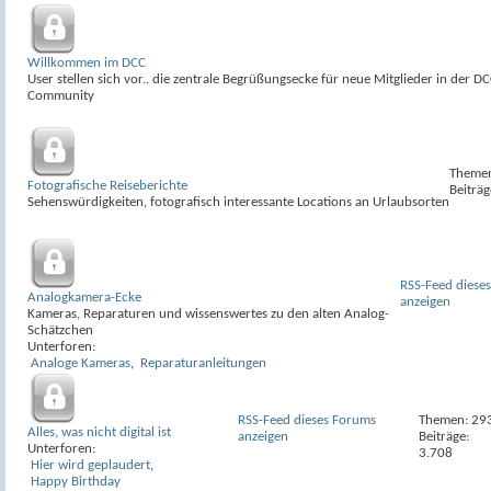
Willkommen im DCC
User stellen sich vor.. die zentrale Begrüßungsecke für neue Mitglieder in der DC
Community
Themen
Fotografische Reiseberichte
Beiträg
Sehenswürdigkeiten, fotografisch interessante Locations an Urlaubsorten
RSS-Feed diese
Analogkamera-Ecke
anzeigen
Kameras, Reparaturen und wissenswertes zu den alten Analog-
Schätzchen
Unterforen:
Analoge Kameras
,
Reparaturanleitungen
RSS-Feed dieses Forums
Themen: 29
Alles, was nicht digital ist
anzeigen
Beiträge:
Unterforen:
3.708
Hier wird geplaudert
,
Happy Birthday