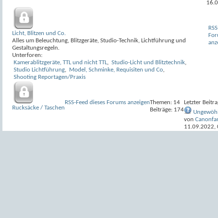
16.
RSS
Licht, Blitzen und Co.
For
Alles um Beleuchtung, Blitzgeräte, Studio-Technik, Lichtführung und
anz
Gestaltungsregeln.
Unterforen:
Kamerablitzgeräte, TTL und nicht TTL
,
Studio-Licht und Blitztechnik
,
Studio Lichtführung
,
Model, Schminke, Requisiten und Co
,
Shooting Reportagen/Praxis
RSS-Feed dieses Forums anzeigen
Themen: 14
Letzter Beitra
Rucksäcke / Taschen
Beiträge: 174
Ungewöhl
von
Canonfa
11.09.2022,
RSS-Feed dieses Forums anzeigen
The
sonstiges Zubehör
Bei
Zubehör, was woanders keinen Platz findet.
Unterforen:
Testberichte
Software
Bildbearbeitung und sonstige Software, die nur indirekt mit Fotografie zu tun ha