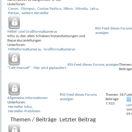
Unterforen:
Canon
,
Olympus
,
Contax/Yashica
,
Nikon
,
Minolta
,
Leica
,
Pentax
,
weitere Hersteller
RSS-Feed dieses Forum
Mittel- und Großformatkameras
anzeigen
Infos zu den alten Schätzen/Instandsetzungen und
Reparaturanleitungen
Unterforen:
Mittelformatkameras
,
Großformatkameras
RSS-Feed dieses Forums anzeigen
Themen:
"Café Manuell" - Hier wird geplaudert..
Beiträge
RSS-Feed dieses Forums
Themen: 567
Let
Allgemeine Informationen
anzeigen
Beiträge:
Unterforen:
7.933
Lam
Hersteller Infos
,
vo
Hersteller-Preislisten
09.
Themen / Beiträge
Letzter Beitrag