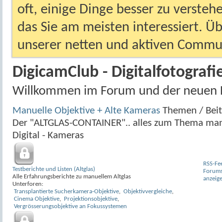
oft, einige Dinge besser zu versteh
das Sie am meisten interessiert. Ü
unserer netten und aktiven Commun
DigicamClub - Digitalfotografi
Willkommen im Forum und der neuen 
Manuelle Objektive + Alte Kameras
Themen / Bei
Der "ALTGLAS-CONTAINER".. alles zum Thema man
Digital - Kameras
RSS-Fe
Testberichte und Listen (Altglas)
Forum
Alle Erfahrungsberichte zu manuellem Altglas
anzeig
Unterforen:
Transplantierte Sucherkamera-Objektive
,
Objektivvergleiche
,
Cinema Objektive
,
Projektionsobjektive
,
Vergrösserungsobjektive an Fokussystemen