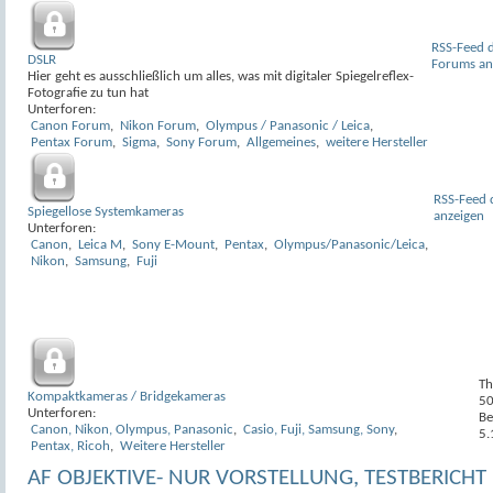
RSS-Feed d
DSLR
Forums an
Hier geht es ausschließlich um alles, was mit digitaler Spiegelreflex-
Fotografie zu tun hat
Unterforen:
Canon Forum
,
Nikon Forum
,
Olympus / Panasonic / Leica
,
Pentax Forum
,
Sigma
,
Sony Forum
,
Allgemeines
,
weitere Hersteller
RSS-Feed 
Spiegellose Systemkameras
anzeigen
Unterforen:
Canon
,
Leica M
,
Sony E-Mount
,
Pentax
,
Olympus/Panasonic/Leica
,
Nikon
,
Samsung
,
Fuji
Th
Kompaktkameras / Bridgekameras
5
Unterforen:
Be
Canon, Nikon, Olympus, Panasonic
,
Casio, Fuji, Samsung, Sony
,
5.
Pentax, Ricoh
,
Weitere Hersteller
AF OBJEKTIVE- NUR VORSTELLUNG, TESTBERICHT 