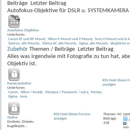
Beiträge
Letzter Beitrag
Autofokus-Objektive für DSLR u. SYSTEMKAMERA
Autofokus Objektive
Unterforen:
Canon EF und RF Mount
,
Nikon F-Mount und Z-Mount
,
Sony E-Mount und A-
Tamron, alle Mounts
,
Tokina AF, alle Mounts
,
Sigma, alle Mounts
,
Vergleiche v
Zubehör
Themen / Beiträge
Letzter Beitrag
Alles was irgendwie mit Fotografie zu tun hat, a
Objektiv ist.
RSS-Feed dieses 
Kamerazubehör
anzeigen
Unterforen:
Canon
,
Nikon / Kodak
,
Olympus / Panasonic / Leica
,
Pentax
,
Sigma
,
Sony
RSS-Feed dieses Forums
Themen: 40
Letz
Stative
anzeigen
Beiträge:
Dreibein, Einbein,
358
Kugelköpfe...
von