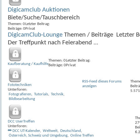
Digicamclub Auktionen
Biete/Suche/Tauschbereich
Themen: 0
Letzter Beitrag:
Beiträge: 0
Privat
DigicamClub-Lounge
Themen / Beiträge
Letzter B
Der Treffpunkt nach Feierabend ...
Themen: 0
Letzter Beitrag:
Kaufberatung / Kaufhilfe
Beiträge: 0
Privat
RSS-Feed dieses Forums
Them
Fototechniken
anzeigen
Beiträ
Unterforen:
5.571
Fotografieren
,
Tutorials
,
Technik
,
Bildbearbeitung
Th
DCC UserTreffen
27
Unterforen:
Bei
DCC UT-Kalender
,
Weltweit
,
Deutschland
,
6.
Österreich, Schweiz und Umgebung
,
Online Treffen