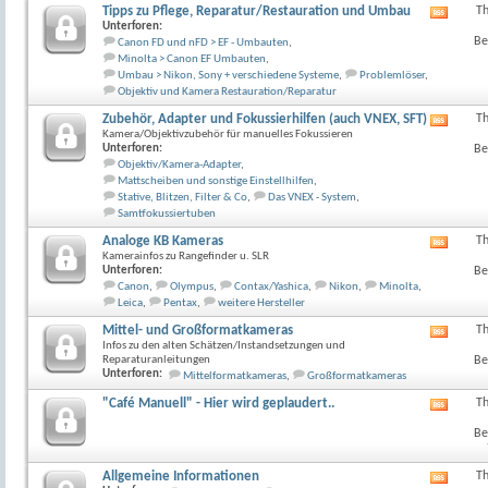
anzeig
Tipps zu Pflege, Reparatur/Restauration und Umbau
T
RSS-
Unterforen:
Feed
Be
Canon FD und nFD > EF - Umbauten
,
dieses
Minolta > Canon EF Umbauten
,
Forum
Umbau > Nikon, Sony + verschiedene Systeme
,
Problemlöser
,
anzeig
Objektiv und Kamera Restauration/Reparatur
Zubehör, Adapter und Fokussierhilfen (auch VNEX, SFT)
T
RSS-
Kamera/Objektivzubehör für manuelles Fokussieren
Feed
Unterforen:
Be
dieses
Objektiv/Kamera-Adapter
,
Forum
Mattscheiben und sonstige Einstellhilfen
,
anzeig
Stative, Blitzen, Filter & Co
,
Das VNEX - System
,
Samtfokussiertuben
Analoge KB Kameras
T
RSS-
Kamerainfos zu Rangefinder u. SLR
Feed
Unterforen:
Be
dieses
Canon
,
Olympus
,
Contax/Yashica
,
Nikon
,
Minolta
,
Forum
Leica
,
Pentax
,
weitere Hersteller
anzeig
Mittel- und Großformatkameras
T
RSS-
Infos zu den alten Schätzen/Instandsetzungen und
Feed
Reparaturanleitungen
Be
dieses
Unterforen:
Mittelformatkameras
,
Großformatkameras
Forum
anzeig
"Café Manuell" - Hier wird geplaudert..
T
RSS-
Feed
Be
dieses
Forum
anzeig
Allgemeine Informationen
T
RSS-