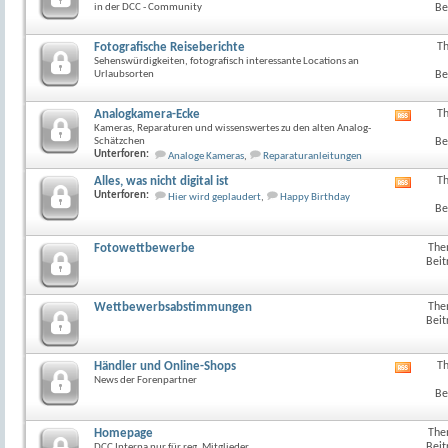
in der DCC - Community
Be
Fotografische Reiseberichte
T
Sehenswürdigkeiten, fotografisch interessante Locations an
Urlaubsorten
Be
Analogkamera-Ecke
T
RSS-
Kameras, Reparaturen und wissenswertes zu den alten Analog-
Feed
Schätzchen
Be
dieses
Unterforen:
Analoge Kameras
,
Reparaturanleitungen
Forum
anzeig
Alles, was nicht digital ist
T
RSS-
Unterforen:
Hier wird geplaudert
,
Happy Birthday
Feed
Be
dieses
Forum
anzeig
Fotowettbewerbe
The
Beit
Wettbewerbsabstimmungen
The
Beit
Händler und Online-Shops
T
RSS-
News der Forenpartner
Feed
Be
dieses
Forum
anzeig
Homepage
The
Beit
DCC Interna nur für reg. Mitglieder..