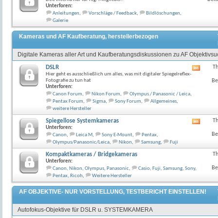
Unterforen:
Anleitungen
,
Vorschläge / Feedback
,
Bildlöschungen
,
Galerie
Kameras und AF Kaufberatung, herstellerbezogen
Digitale Kameras aller Art und Kaufberatungsdiskussionen zu AF Objektivs
DSLR
T
RSS-
Hier geht es ausschließlich um alles, was mit digitaler Spiegelreflex-
Feed
Fotografie zu tun hat
Be
dieses
Unterforen:
Forum
Canon Forum
,
Nikon Forum
,
Olympus / Panasonic / Leica
,
anzeig
Pentax Forum
,
Sigma
,
Sony Forum
,
Allgemeines
,
weitere Hersteller
Spiegellose Systemkameras
T
RSS-
Unterforen:
Feed
Be
Canon
,
Leica M
,
Sony E-Mount
,
Pentax
,
dieses
Olympus/Panasonic/Leica
,
Nikon
,
Samsung
,
Fuji
Forum
anzeig
Kompaktkameras / Bridgekameras
T
Unterforen:
Be
Canon, Nikon, Olympus, Panasonic
,
Casio, Fuji, Samsung, Sony
,
Pentax, Ricoh
,
Weitere Hersteller
AF OBJEKTIVE- NUR VORSTELLUNG, TESTBERICHT EINSTELLEN!
Autofokus-Objektive für DSLR u. SYSTEMKAMERA