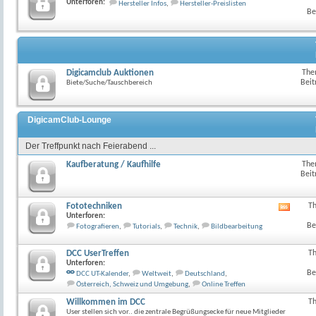
Unterforen:
Hersteller Infos
,
Hersteller-Preislisten
Feed
Be
dieses
Forum
anzeig
Digicamclub Auktionen
The
Beit
Biete/Suche/Tauschbereich
DigicamClub-Lounge
Der Treffpunkt nach Feierabend ...
Kaufberatung / Kaufhilfe
The
Beit
Fototechniken
T
RSS-
Unterforen:
Feed
Be
Fotografieren
,
Tutorials
,
Technik
,
Bildbearbeitung
dieses
Forum
anzeig
DCC UserTreffen
T
Unterforen:
Be
DCC UT-Kalender
,
Weltweit
,
Deutschland
,
Österreich, Schweiz und Umgebung
,
Online Treffen
Willkommen im DCC
T
User stellen sich vor.. die zentrale Begrüßungsecke für neue Mitglieder