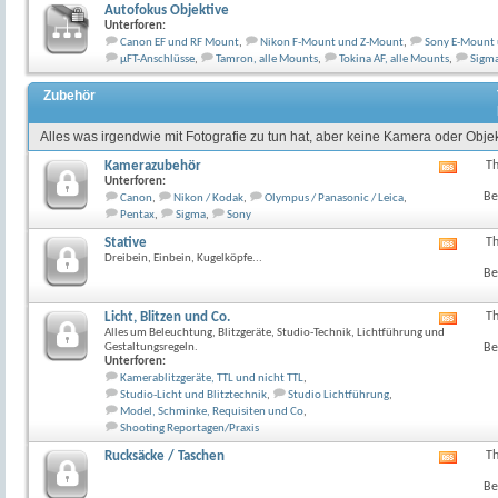
Autofokus Objektive
Unterforen:
Canon EF und RF Mount
,
Nikon F-Mount und Z-Mount
,
Sony E-Mount
µFT-Anschlüsse
,
Tamron, alle Mounts
,
Tokina AF, alle Mounts
,
Sigma
Zubehör
Alles was irgendwie mit Fotografie zu tun hat, aber keine Kamera oder Objekt
Kamerazubehör
T
RSS-
Unterforen:
Feed
Be
Canon
,
Nikon / Kodak
,
Olympus / Panasonic / Leica
,
dieses
Pentax
,
Sigma
,
Sony
Forum
anzeig
Stative
T
RSS-
Dreibein, Einbein, Kugelköpfe...
Feed
Be
dieses
Forum
anzeig
Licht, Blitzen und Co.
T
RSS-
Alles um Beleuchtung, Blitzgeräte, Studio-Technik, Lichtführung und
Feed
Gestaltungsregeln.
Be
dieses
Unterforen:
Forum
Kamerablitzgeräte, TTL und nicht TTL
,
anzeig
Studio-Licht und Blitztechnik
,
Studio Lichtführung
,
Model, Schminke, Requisiten und Co
,
Shooting Reportagen/Praxis
Rucksäcke / Taschen
T
RSS-
Feed
Be
dieses