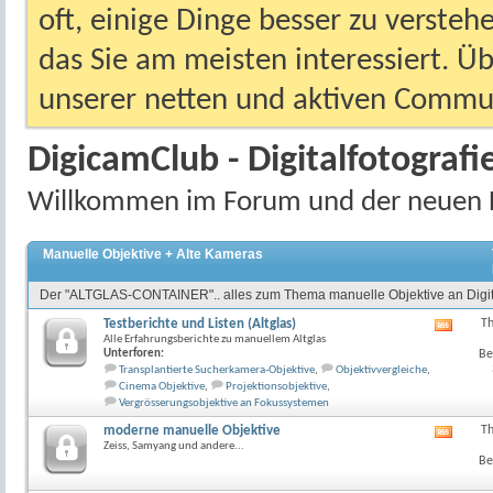
oft, einige Dinge besser zu versteh
das Sie am meisten interessiert. Ü
unserer netten und aktiven Commun
DigicamClub - Digitalfotografi
Willkommen im Forum und der neuen 
Manuelle Objektive + Alte Kameras
Der "ALTGLAS-CONTAINER".. alles zum Thema manuelle Objektive an Digit
Testberichte und Listen (Altglas)
T
RSS-
Alle Erfahrungsberichte zu manuellem Altglas
Feed
Unterforen:
Be
dieses
Transplantierte Sucherkamera-Objektive
,
Objektivvergleiche
,
Forum
Cinema Objektive
,
Projektionsobjektive
,
anzeig
Vergrösserungsobjektive an Fokussystemen
moderne manuelle Objektive
T
RSS-
Zeiss, Samyang und andere...
Feed
Be
dieses
Forum