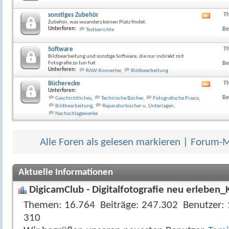
Forum
anzeig
sonstiges Zubehör
T
RSS-
Zubehör, was woanders keinen Platz findet.
Feed
Unterforen:
Be
Testberichte
dieses
Forum
anzeig
Software
T
Bildbearbeitung und sonstige Software, die nur indirekt mit
Fotografie zu tun hat
Be
Unterforen:
RAW-Konverter
,
Bildbearbeitung
Bücherecke
T
RSS-
Unterforen:
Feed
Be
Geschichtliches
,
Technische Bücher
,
Fotografische Praxis
,
dieses
Bildbearbeitung
,
Reparaturbücher u. Unterlagen
,
Forum
Nachschlagewerke
anzeig
Alle Foren als gelesen markieren
|
Forum-Mi
Aktuelle Informationen
DigicamClub - Digitalfotografie neu erleben_
Themen
16.764
Beiträge
247.302
Benutzer
310