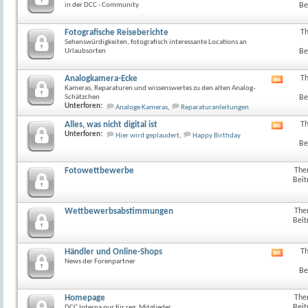
in der DCC - Community
Be
Fotografische Reiseberichte
T
Sehenswürdigkeiten, fotografisch interessante Locations an
Urlaubsorten
Be
Analogkamera-Ecke
T
RSS-
Kameras, Reparaturen und wissenswertes zu den alten Analog-
Feed
Schätzchen
Be
dieses
Unterforen:
Analoge Kameras
,
Reparaturanleitungen
Forum
anzeig
Alles, was nicht digital ist
T
RSS-
Unterforen:
Hier wird geplaudert
,
Happy Birthday
Feed
Be
dieses
Forum
anzeig
Fotowettbewerbe
The
Beit
Wettbewerbsabstimmungen
The
Beit
Händler und Online-Shops
T
RSS-
News der Forenpartner
Feed
Be
dieses
Forum
anzeig
Homepage
The
Beit
DCC Interna nur für reg. Mitglieder..