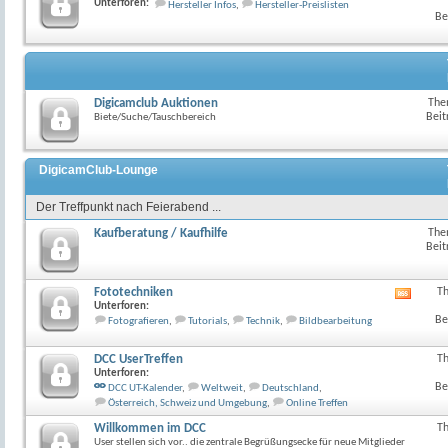
Unterforen:
Hersteller Infos
,
Hersteller-Preislisten
Feed
Be
dieses
Forum
anzeig
Digicamclub Auktionen
The
Beit
Biete/Suche/Tauschbereich
DigicamClub-Lounge
Der Treffpunkt nach Feierabend ...
Kaufberatung / Kaufhilfe
The
Beit
Fototechniken
T
RSS-
Unterforen:
Feed
Be
Fotografieren
,
Tutorials
,
Technik
,
Bildbearbeitung
dieses
Forum
anzeig
DCC UserTreffen
T
Unterforen:
Be
DCC UT-Kalender
,
Weltweit
,
Deutschland
,
Österreich, Schweiz und Umgebung
,
Online Treffen
Willkommen im DCC
T
User stellen sich vor.. die zentrale Begrüßungsecke für neue Mitglieder