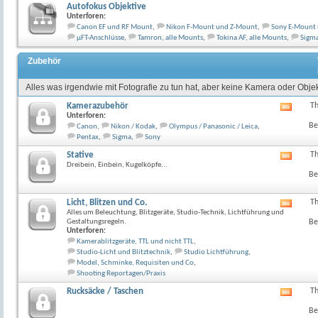
Autofokus Objektive
Unterforen:
Canon EF und RF Mount
,
Nikon F-Mount und Z-Mount
,
Sony E-Mount
µFT-Anschlüsse
,
Tamron, alle Mounts
,
Tokina AF, alle Mounts
,
Sigma
Zubehör
Alles was irgendwie mit Fotografie zu tun hat, aber keine Kamera oder Objekt
Kamerazubehör
T
RSS-
Unterforen:
Feed
Be
Canon
,
Nikon / Kodak
,
Olympus / Panasonic / Leica
,
dieses
Pentax
,
Sigma
,
Sony
Forum
anzeig
Stative
T
RSS-
Dreibein, Einbein, Kugelköpfe...
Feed
Be
dieses
Forum
anzeig
Licht, Blitzen und Co.
T
RSS-
Alles um Beleuchtung, Blitzgeräte, Studio-Technik, Lichtführung und
Feed
Gestaltungsregeln.
Be
dieses
Unterforen:
Forum
Kamerablitzgeräte, TTL und nicht TTL
,
anzeig
Studio-Licht und Blitztechnik
,
Studio Lichtführung
,
Model, Schminke, Requisiten und Co
,
Shooting Reportagen/Praxis
Rucksäcke / Taschen
T
RSS-
Feed
Be
dieses