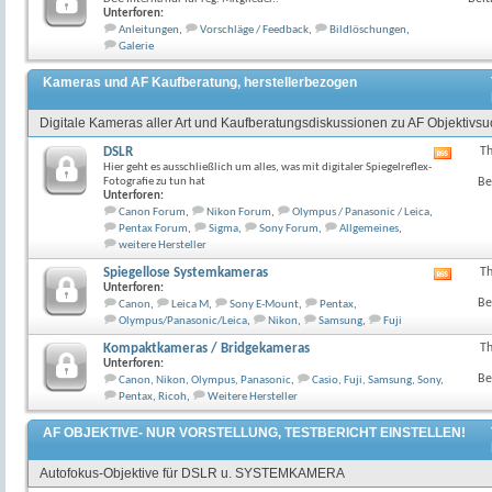
Unterforen:
Anleitungen
,
Vorschläge / Feedback
,
Bildlöschungen
,
Galerie
Kameras und AF Kaufberatung, herstellerbezogen
Digitale Kameras aller Art und Kaufberatungsdiskussionen zu AF Objektivs
DSLR
T
RSS-
Hier geht es ausschließlich um alles, was mit digitaler Spiegelreflex-
Feed
Fotografie zu tun hat
Be
dieses
Unterforen:
Forum
Canon Forum
,
Nikon Forum
,
Olympus / Panasonic / Leica
,
anzeig
Pentax Forum
,
Sigma
,
Sony Forum
,
Allgemeines
,
weitere Hersteller
Spiegellose Systemkameras
T
RSS-
Unterforen:
Feed
Be
Canon
,
Leica M
,
Sony E-Mount
,
Pentax
,
dieses
Olympus/Panasonic/Leica
,
Nikon
,
Samsung
,
Fuji
Forum
anzeig
Kompaktkameras / Bridgekameras
T
Unterforen:
Be
Canon, Nikon, Olympus, Panasonic
,
Casio, Fuji, Samsung, Sony
,
Pentax, Ricoh
,
Weitere Hersteller
AF OBJEKTIVE- NUR VORSTELLUNG, TESTBERICHT EINSTELLEN!
Autofokus-Objektive für DSLR u. SYSTEMKAMERA