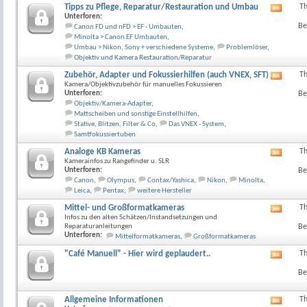
anzeig
Tipps zu Pflege, Reparatur/Restauration und Umbau
T
RSS-
Unterforen:
Feed
Be
Canon FD und nFD > EF - Umbauten
,
dieses
Minolta > Canon EF Umbauten
,
Forum
Umbau > Nikon, Sony + verschiedene Systeme
,
Problemlöser
,
anzeig
Objektiv und Kamera Restauration/Reparatur
Zubehör, Adapter und Fokussierhilfen (auch VNEX, SFT)
T
RSS-
Kamera/Objektivzubehör für manuelles Fokussieren
Feed
Unterforen:
Be
dieses
Objektiv/Kamera-Adapter
,
Forum
Mattscheiben und sonstige Einstellhilfen
,
anzeig
Stative, Blitzen, Filter & Co
,
Das VNEX - System
,
Samtfokussiertuben
Analoge KB Kameras
T
RSS-
Kamerainfos zu Rangefinder u. SLR
Feed
Unterforen:
Be
dieses
Canon
,
Olympus
,
Contax/Yashica
,
Nikon
,
Minolta
,
Forum
Leica
,
Pentax
,
weitere Hersteller
anzeig
Mittel- und Großformatkameras
T
RSS-
Infos zu den alten Schätzen/Instandsetzungen und
Feed
Reparaturanleitungen
Be
dieses
Unterforen:
Mittelformatkameras
,
Großformatkameras
Forum
anzeig
"Café Manuell" - Hier wird geplaudert..
T
RSS-
Feed
Be
dieses
Forum
anzeig
Allgemeine Informationen
T
RSS-