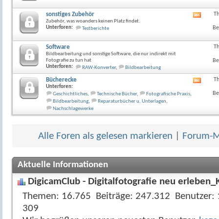
Forum
anzeig
sonstiges Zubehör
T
RSS-
Zubehör, was woanders keinen Platz findet.
Feed
Unterforen:
Be
Testberichte
dieses
Forum
anzeig
Software
T
Bildbearbeitung und sonstige Software, die nur indirekt mit
Fotografie zu tun hat
Be
Unterforen:
RAW-Konverter
,
Bildbearbeitung
Bücherecke
T
RSS-
Unterforen:
Feed
Be
Geschichtliches
,
Technische Bücher
,
Fotografische Praxis
,
dieses
Bildbearbeitung
,
Reparaturbücher u. Unterlagen
,
Forum
Nachschlagewerke
anzeig
Alle Foren als gelesen markieren
|
Forum-Mi
Aktuelle Informationen
DigicamClub - Digitalfotografie neu erleben_
Themen
16.765
Beiträge
247.312
Benutzer
309