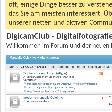
oft, einige Dinge besser zu versteh
das Sie am meisten interessiert. Ü
unserer netten und aktiven Commun
DigicamClub - Digitalfotografi
Willkommen im Forum und der neuen 
Manuelle Objektive + Alte Kameras
Der "ALTGLAS-CONTAINER".. alles zum Thema manuelle Objektive an Digit
Testberichte und Listen (Altglas)
T
RSS-
Alle Erfahrungsberichte zu manuellem Altglas
Feed
Unterforen:
Be
dieses
Transplantierte Sucherkamera-Objektive
,
Objektivvergleiche
,
Forum
Cinema Objektive
,
Projektionsobjektive
,
anzeig
Vergrösserungsobjektive an Fokussystemen
moderne manuelle Objektive
T
RSS-
Zeiss, Samyang und andere...
Feed
Be
dieses
Forum