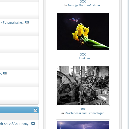
XXX
in
Sonstige Nachtaufnahmen
 - Fotografische...
XXX
in
Insekten
op
XXX
in
Maschinen u. Industrieanlagen
it SEL2,8/90 + Sony...