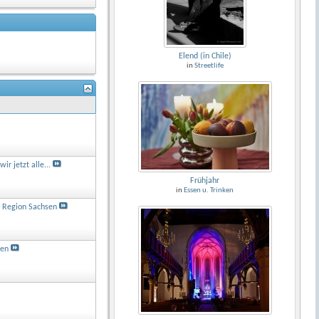
Elend (in Chile)
in
Streetlife
ir jetzt alle...
Frühjahr
in
Essen u. Trinken
n Region Sachsen
sen