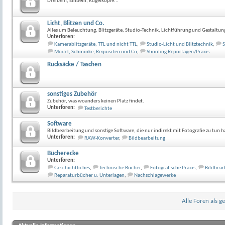
Dreibein, Einbein, Kugelköpfe...
Licht, Blitzen und Co.
Alles um Beleuchtung, Blitzgeräte, Studio-Technik, Lichtführung und Gestaltun
Unterforen:
Kamerablitzgeräte, TTL und nicht TTL
,
Studio-Licht und Blitztechnik
,
S
Model, Schminke, Requisiten und Co
,
Shooting Reportagen/Praxis
Rucksäcke / Taschen
sonstiges Zubehör
Zubehör, was woanders keinen Platz findet.
Unterforen:
Testberichte
Software
Bildbearbeitung und sonstige Software, die nur indirekt mit Fotografie zu tun h
Unterforen:
RAW-Konverter
,
Bildbearbeitung
Bücherecke
Unterforen:
Geschichtliches
,
Technische Bücher
,
Fotografische Praxis
,
Bildbear
Reparaturbücher u. Unterlagen
,
Nachschlagewerke
Alle Foren als g