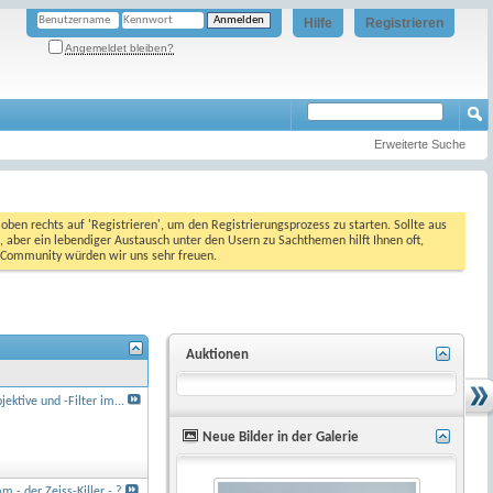
Hilfe
Registrieren
Angemeldet bleiben?
Erweiterte Suche
oben rechts auf 'Registrieren', um den Registrierungsprozess zu starten. Sollte aus
, aber ein lebendiger Austausch unter den Usern zu Sachthemen hilft Ihnen oft,
en Community würden wir uns sehr freuen.
Auktionen
ektive und -Filter im...
Neue Bilder in der Galerie
- der Zeiss-Killer - ?