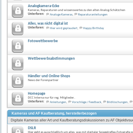
Analogkamera-Ecke
Kameras, Reparaturen und wissenswertes zu den alten Analog-Schätzchen
Unterforen:
Analoge Kameras
,
Reparaturanleitungen
Alles, was nicht digital ist
Unterforen:
Hier wird geplaudert
,
Happy Birthday
Fotowettbewerbe
Wettbewerbsabstimmungen
Händler und Online-Shops
News der Forenpartner
Homepage
DCC Interna nur für reg. Mitglieder..
Unterforen:
Anleitungen
,
Vorschläge / Feedback
,
Bildlöschungen
,
Kameras und AF Kaufberatung, herstellerbezogen
Digitale Kameras aller Art und Kaufberatungsdiskussionen zu AF Objektivs
DSLR
Hier geht es ausschließlich um alles, was mit digitaler Spiegelreflex-Fotografie z