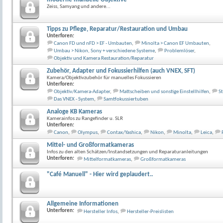
Zeiss, Samyang und andere...
Tipps zu Pflege, Reparatur/Restauration und Umbau
Unterforen:
Canon FD und nFD > EF - Umbauten
,
Minolta > Canon EF Umbauten
,
Umbau > Nikon, Sony + verschiedene Systeme
,
Problemlöser
,
Objektiv und Kamera Restauration/Reparatur
Zubehör, Adapter und Fokussierhilfen (auch VNEX, SFT)
Kamera/Objektivzubehör für manuelles Fokussieren
Unterforen:
Objektiv/Kamera-Adapter
,
Mattscheiben und sonstige Einstellhilfen
,
St
Das VNEX - System
,
Samtfokussiertuben
Analoge KB Kameras
Kamerainfos zu Rangefinder u. SLR
Unterforen:
Canon
,
Olympus
,
Contax/Yashica
,
Nikon
,
Minolta
,
Leica
,
Mittel- und Großformatkameras
Infos zu den alten Schätzen/Instandsetzungen und Reparaturanleitungen
Unterforen:
Mittelformatkameras
,
Großformatkameras
"Café Manuell" - Hier wird geplaudert..
Allgemeine Informationen
Unterforen:
Hersteller Infos
,
Hersteller-Preislisten