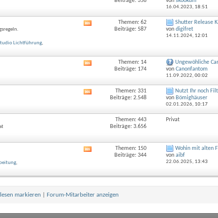
Beiträge: 358
von
skookum
Feed
16.04.2023,
18:51
dieses
Forums
Themen: 62
Shutter Release K
RSS-
anzeigen
Beiträge: 587
von
digifret
gsregeln.
Feed
14.11.2024,
12:01
dieses
tudio Lichtführung
,
Forums
anzeigen
Themen: 14
Ungewöhliche Ca
RSS-
Beiträge: 174
von
Canonfantom
Feed
11.09.2022,
00:02
dieses
Forums
Themen: 331
Nutzt Ihr noch Fil
RSS-
anzeigen
Beiträge: 2.548
von
Bömighäuser
Feed
02.01.2026,
10:17
dieses
Forums
Themen: 443
Privat
anzeigen
Beiträge: 3.656
at
Themen: 150
Wohin mit alten 
RSS-
Beiträge: 344
von
aibf
Feed
22.06.2025,
13:43
beitung
,
dieses
Forums
anzeigen
elesen markieren
|
Forum-Mitarbeiter anzeigen