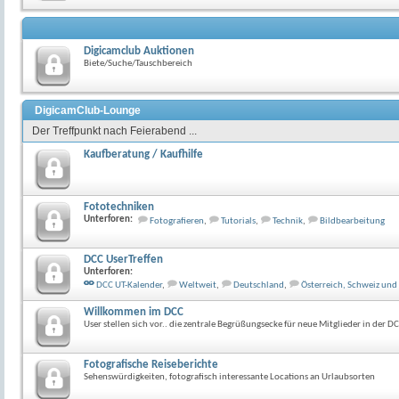
Digicamclub Auktionen
Biete/Suche/Tauschbereich
DigicamClub-Lounge
Der Treffpunkt nach Feierabend ...
Kaufberatung / Kaufhilfe
Fototechniken
Unterforen:
Fotografieren
,
Tutorials
,
Technik
,
Bildbearbeitung
DCC UserTreffen
Unterforen:
DCC UT-Kalender
,
Weltweit
,
Deutschland
,
Österreich, Schweiz un
Willkommen im DCC
User stellen sich vor.. die zentrale Begrüßungsecke für neue Mitglieder in der 
Fotografische Reiseberichte
Sehenswürdigkeiten, fotografisch interessante Locations an Urlaubsorten