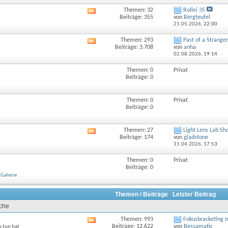
Themen: 32
Rollei 35
RSS-
Beiträge: 355
von
Bergteufel
Feed
21.05.2026,
22:00
dieses
Forums
Themen: 293
Past of a Stranger
RSS-
anzeigen
Beiträge: 3.708
von
anha
Feed
02.08.2026,
19:14
dieses
Forums
Themen: 0
Privat
anzeigen
Beiträge: 0
Themen: 0
Privat
Beiträge: 0
Themen: 27
Light Lens Lab Sh
RSS-
Beiträge: 174
von
gladstone
Feed
11.04.2026,
17:53
dieses
Forums
Themen: 0
Privat
anzeigen
Beiträge: 0
Galerie
Themen / Beiträge
Letzter Beitrag
uche
Themen: 993
Fokusbracketing m
RSS-
Beiträge: 12.622
von
Bessamatic
u tun hat