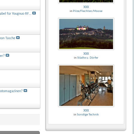
XXX
in
Pilze/Flechten/Moose
abel für Yougnuo RF...
non Tasche
XXX
ter?
in
Städte u. Dörfer
Fotomagazinen?
XXX
in
Sonstige Technik