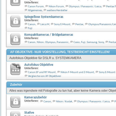
Unterforen:
Canon Forum
,
Nikon Forum
,
Olympus / Panasonic / Leica
,
Pentax 
Allgemeines
,
weitere Hersteller
Spiegellose Systemkameras
Unterforen:
Canon
,
Leica M
,
Sony E-Mount
,
Pentax
,
Olympus/Panasonic/Lei
Fuji
Kompaktkameras / Bridgekameras
Unterforen:
Canon, Nikon, Olympus, Panasonic
,
Casio, Fuji, Samsung, Sony
,
Penta
AF OBJEKTIVE- NUR VORSTELLUNG, TESTBERICHT EINSTELLEN!
Autofokus-Objektive für DSLR u. SYSTEMKAMERA
Autofokus Objektive
Unterforen:
Canon EF und RF Mount
,
Nikon F-Mount und Z-Mount
,
Sony E-Mount
Vergleiche von AF Objektiven
Zubehör
Alles was irgendwie mit Fotografie zu tun hat, aber keine Kamera oder Objekt
Kamerazubehör
Unterforen:
Canon
,
Nikon / Kodak
,
Olympus / Panasonic / Leica
,
P
Stative