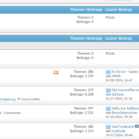
Forums
anzeigen
Themen / Beiträge
Letzter Beitrag
Themen: 0
Privat
Beiträge: 0
Themen / Beiträge
Letzter Beitrag
Themen: 0
Privat
Beiträge: 0
Themen: 380
EU KI Act - haben w
RSS-
Beiträge: 5.570
von
MWB
Feed
04.08.2026,
16:47
dieses
Forums
Themen: 279
Ost
Usertreffen i
anzeigen
Beiträge: 6.258
von
dorfaue
31.07.2025,
21:16
d Umgebung
,
Online Treffen
Themen: 397
Hallo aus Südhes
Beiträge: 2.231
von
Berschdemacher
DCC - Community
07.06.2026,
19:24
Themen: 180
Süd Frankreich
Beiträge: 2.113
von
CanRoda
10.07.2026,
19:46