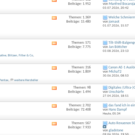
RSS-
Beiträge: 1.952
von
Manfred Bocaroj
Feed
03.07.2026,
20:42
dieses
Forums
Themen: 1.369
Welche Schmiermit
RSS-
anzeigen
Beiträge: 15.480
von
jomaot
Feed
01.07.2026,
15:57
dieses
Forums
anzeigen
Themen: 571
Tilt-Shift-Balgeng
RSS-
Beiträge: 7.775
von
Jan Böttcher
Feed
03.08.2026,
23:13
dieses
ative, Blitzen, Filter & Co
,
Forums
anzeigen
Themen: 316
Canon AE-1 Auslös
RSS-
Beiträge: 1.809
von
MichaT2
Feed
30.06.2026,
08:53
dieses
Pentax
,
weitere Hersteller
Forums
anzeigen
Themen: 98
Digitales (Ultra-
RSS-
Beiträge: 1.494
von
Unschärfe
Feed
27.04.2026,
18:51
dieses
Forums
Themen: 2.702
das fand ich in e
RSS-
anzeigen
Beiträge: 72.408
von
Hans Dampf
Feed
Heute,
05:34
dieses
Forums
Themen: 567
Auto Revuenon 50
RSS-
anzeigen
Beiträge: 7.933
Feed
von
gladstone
dieses
09.06.2026,
19:50