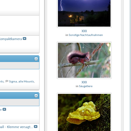
XXX
in
Sonstige Nachtaufnahmen
Kompaktkamera
nts
,
Sigma, alle Mounts
,
XXX
in
Säugetiere
er
ll - Klemme versagt...