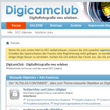
Forum
GALERIE
Beiträge
Zooliste
Impressum+Da
Hilfe
DCC Kalender
Nützliche Links
Forum
Wenn Sie zum ersten Mal im DCC vorbeischauen, müssen Sie sich zunächst
registri
Gründen des Spamschutzes des Forums eine Registrierung nicht gelingen, so wenden
einige Dinge besser zu verstehen. Suchen Sie sich einfach das Forum aus, das Sie 
DigicamClub - Digitalfotografie neu erleben
Willkommen im Forum und der neuen DCC Galerie
Manuelle Objektive + Alte Kameras
Der "ALTGLAS-CONTAINER".. alles zum Thema manuelle Objektive an Digit
Testberichte und Listen (Altglas)
Alle Erfahrungsberichte zu manuellem Altglas
Unterforen:
Transplantierte Sucherkamera-Objektive
,
Objektivvergleiche
,
Cinema O
Projektionsobjektive
,
Vergrösserungsobjektive an Fokussystemen
moderne manuelle Objektive