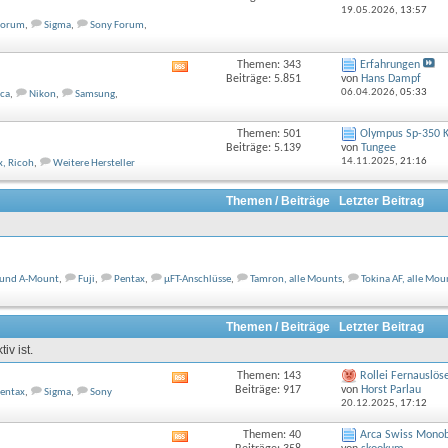
Feed
19.05.2026,
13:57
dieses
Forum
,
Sigma
,
Sony Forum
,
Forums
anzeigen
Themen: 343
Erfahrungen
RSS-
Beiträge: 5.851
von
Hans Dampf
Feed
06.04.2026,
05:33
ca
,
Nikon
,
Samsung
,
dieses
Forums
anzeigen
Themen: 501
Olympus Sp-350 
Beiträge: 5.139
von
Tungee
14.11.2025,
21:16
x, Ricoh
,
Weitere Hersteller
Themen / Beiträge
Letzter Beitrag
 und A-Mount
,
Fuji
,
Pentax
,
µFT-Anschlüsse
,
Tamron, alle Mounts
,
Tokina AF, alle Mou
Themen / Beiträge
Letzter Beitrag
iv ist.
Themen: 143
Rollei Fernauslös
RSS-
Beiträge: 917
von
Horst Parlau
entax
,
Sigma
,
Sony
Feed
20.12.2025,
17:12
dieses
Forums
Themen: 40
Arca Swiss Monoba
RSS-
anzeigen