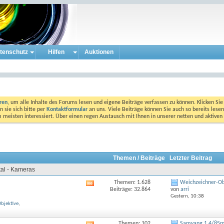
tenschutz
Hilfen
Auktionen
eren
, um alle Inhalte des Forums lesen und eigene Beiträge verfassen zu können. Klicken Sie 
 sie sich bitte per
Kontaktformular
an uns. Viele Beiträge können Sie auch so bereits lesen
am meisten interessiert. Über einen regen Austausch mit Ihnen in unserer netten und aktiv
Themen / Beiträge
Letzter Beitrag
al - Kameras
Themen: 1.628
Weichzeichner-Obj
RSS-
Beiträge: 32.864
von
arri
Feed
Gestern,
10:38
dieses
bjektive
,
Forums
anzeigen
Themen: 102
Samyang 1.4/85mm 