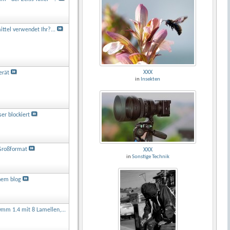
a
tel verwendet Ihr?...
XXX
erät
in
Insekten
er blockiert
)Großformat
XXX
in
Sonstige Technik
inem blog
mm 1.4 mit 8 Lamellen,...