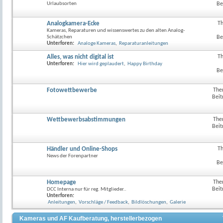
Urlaubsorten
Be
Analogkamera-Ecke
T
RSS-
Kameras, Reparaturen und wissenswertes zu den alten Analog-
Feed
Schätzchen
Be
dieses
Unterforen:
Analoge Kameras
,
Reparaturanleitungen
Forum
anzeig
Alles, was nicht digital ist
T
RSS-
Unterforen:
Hier wird geplaudert
,
Happy Birthday
Feed
Be
dieses
Forum
anzeig
Fotowettbewerbe
The
Beit
Wettbewerbsabstimmungen
The
Beit
Händler und Online-Shops
T
RSS-
News der Forenpartner
Feed
Be
dieses
Forum
anzeig
Homepage
The
Beit
DCC Interna nur für reg. Mitglieder..
Unterforen:
Anleitungen
,
Vorschläge / Feedback
,
Bildlöschungen
,
Galerie
Kameras und AF Kaufberatung, herstellerbezogen