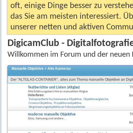
oft, einige Dinge besser zu versteh
das Sie am meisten interessiert. Ü
unserer netten und aktiven Commun
DigicamClub - Digitalfotografi
Willkommen im Forum und der neuen 
Manuelle Objektive + Alte Kameras
Der "ALTGLAS-CONTAINER".. alles zum Thema manuelle Objektive an Digit
Testberichte und Listen (Altglas)
T
RSS-
Alle Erfahrungsberichte zu manuellem Altglas
Feed
Unterforen:
Be
dieses
Transplantierte Sucherkamera-Objektive
,
Objektivvergleiche
,
Forum
Cinema Objektive
,
Projektionsobjektive
,
anzeig
Vergrösserungsobjektive an Fokussystemen
moderne manuelle Objektive
T
RSS-
Zeiss, Samyang und andere...
Feed
Be
dieses
Forum