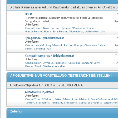
Digitale Kameras aller Art und Kaufberatungsdiskussionen zu AF Objektivs
DSLR
T
RSS-
Hier geht es ausschließlich um alles, was mit digitaler Spiegelreflex-
Feed
Fotografie zu tun hat
Be
dieses
Unterforen:
Forum
Canon Forum
,
Nikon Forum
,
Olympus / Panasonic / Leica
,
anzeig
Pentax Forum
,
Sigma
,
Sony Forum
,
Allgemeines
,
weitere Hersteller
Spiegellose Systemkameras
T
RSS-
Unterforen:
Feed
Canon
,
Leica M
,
Sony E-Mount
,
Pentax
,
Olympus/Panasonic/Leica
,
Be
dieses
Nikon
,
Samsung
,
Fuji
Forum
anzeig
Kompaktkameras / Bridgekameras
T
Unterforen:
Canon, Nikon, Olympus, Panasonic
,
Casio, Fuji, Samsung, Sony
,
Be
Pentax, Ricoh
,
Weitere Hersteller
AF OBJEKTIVE- NUR VORSTELLUNG, TESTBERICHT EINSTELLEN!
Autofokus-Objektive für DSLR u. SYSTEMKAMERA
Autofokus Objektive
Unterforen:
Canon EF und RF Mount
,
Nikon F-Mount und Z-Mount
,
Sony E-Mount und A-
Tamron, alle Mounts
,
Tokina AF, alle Mounts
,
Sigma, alle Mounts
,
Vergleiche v
Zubehör