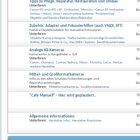
anzeig
Tipps zu Pflege, Reparatur/Restauration und Umbau
T
RSS-
Unterforen:
Feed
Canon FD und nFD > EF - Umbauten
,
Minolta > Canon EF Umbauten
,
Be
dieses
Umbau > Nikon, Sony + verschiedene Systeme
,
Problemlöser
,
Forum
Objektiv und Kamera Restauration/Reparatur
anzeig
Zubehör, Adapter und Fokussierhilfen (auch VNEX, SFT)
T
RSS-
Kamera/Objektivzubehör für manuelles Fokussieren
Feed
Unterforen:
Be
dieses
Objektiv/Kamera-Adapter
,
Mattscheiben und sonstige Einstellhilfen
,
Forum
Stative, Blitzen, Filter & Co
,
Das VNEX - System
,
Samtfokussiertuben
anzeig
Analoge KB Kameras
T
RSS-
Kamerainfos zu Rangefinder u. SLR
Feed
Unterforen:
Be
dieses
Canon
,
Olympus
,
Contax/Yashica
,
Nikon
,
Minolta
,
Leica
,
Pentax
,
Forum
weitere Hersteller
anzeig
Mittel- und Großformatkameras
T
RSS-
Infos zu den alten Schätzen/Instandsetzungen und
Feed
Reparaturanleitungen
Be
dieses
Unterforen:
Mittelformatkameras
,
Großformatkameras
Forum
anzeig
"Café Manuell" - Hier wird geplaudert..
T
RSS-
Feed
Be
dieses
Forum
anzeig
Allgemeine Informationen
T
RSS-
Unterforen:
Hersteller Infos
,
Hersteller-Preislisten
Feed
Be
dieses
Forum
anzeig