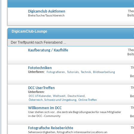
Digicamclub Auktionen
The
Beit
Biete/Suche/Tauschbereich
DigicamClub-Lounge
Der Treffpunkt nach Feierabend ...
Kaufberatung / Kaufhilfe
The
Beit
Fototechniken
T
RSS-
Unterforen:
Fotografieren
,
Tutorials
,
Technik
,
Bildbearbeitung
Feed
Be
dieses
Forum
anzeig
DCC UserTreffen
T
Unterforen:
DCC UT-Kalender
,
Weltweit
,
Deutschland
,
Be
Österreich, Schweiz und Umgebung
,
Online Treffen
Willkommen im DCC
T
User stellen sich vor.. die zentrale Begrüßungsecke für neue Mitglieder
in der DCC - Community
Be
Fotografische Reiseberichte
T
Sehenswürdigkeiten, fotografisch interessante Locations an