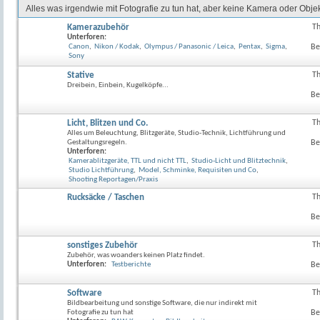
Alles was irgendwie mit Fotografie zu tun hat, aber keine Kamera oder Objekt
Kamerazubehör
T
RSS-
Unterforen:
Feed
Canon
,
Nikon / Kodak
,
Olympus / Panasonic / Leica
,
Pentax
,
Sigma
,
Be
dieses
Sony
Forum
anzeig
Stative
T
RSS-
Dreibein, Einbein, Kugelköpfe...
Feed
Be
dieses
Forum
anzeig
Licht, Blitzen und Co.
T
RSS-
Alles um Beleuchtung, Blitzgeräte, Studio-Technik, Lichtführung und
Feed
Gestaltungsregeln.
Be
dieses
Unterforen:
Forum
Kamerablitzgeräte, TTL und nicht TTL
,
Studio-Licht und Blitztechnik
,
anzeig
Studio Lichtführung
,
Model, Schminke, Requisiten und Co
,
Shooting Reportagen/Praxis
Rucksäcke / Taschen
T
RSS-
Feed
Be
dieses
Forum
anzeig
sonstiges Zubehör
T
RSS-
Zubehör, was woanders keinen Platz findet.
Feed
Unterforen:
Testberichte
Be
dieses
Forum
anzeig
Software
T
Bildbearbeitung und sonstige Software, die nur indirekt mit
Fotografie zu tun hat
Be