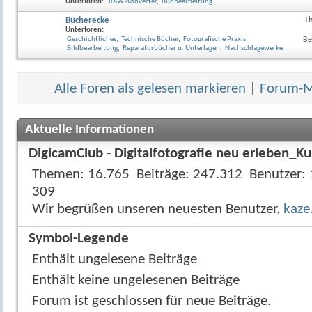
Unterforen:
RAW-Konverter
,
Bildbearbeitung
Bücherecke
T
RSS-
Unterforen:
Feed
Geschichtliches
,
Technische Bücher
,
Fotografische Praxis
,
Be
dieses
Bildbearbeitung
,
Reparaturbücher u. Unterlagen
,
Nachschlagewerke
Forum
anzeig
Alle Foren als gelesen markieren
|
Forum-Mi
Aktuelle Informationen
DigicamClub - Digitalfotografie neu erleben_Ku
Themen
16.765
Beiträge
247.312
Benutzer
309
Wir begrüßen unseren neuesten Benutzer,
kaz
Symbol-Legende
Enthält ungelesene Beiträge
Enthält keine ungelesenen Beiträge
Forum ist geschlossen für neue Beiträge.