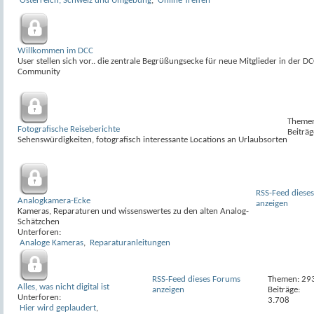
Österreich, Schweiz und Umgebung
,
Online Treffen
Willkommen im DCC
User stellen sich vor.. die zentrale Begrüßungsecke für neue Mitglieder in der DC
Community
Themen
Fotografische Reiseberichte
Beiträg
Sehenswürdigkeiten, fotografisch interessante Locations an Urlaubsorten
RSS-Feed diese
Analogkamera-Ecke
anzeigen
Kameras, Reparaturen und wissenswertes zu den alten Analog-
Schätzchen
Unterforen:
Analoge Kameras
,
Reparaturanleitungen
RSS-Feed dieses Forums
Themen: 29
Alles, was nicht digital ist
anzeigen
Beiträge:
Unterforen:
3.708
Hier wird geplaudert
,