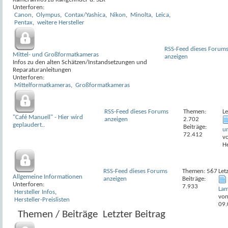
Unterforen:
Canon
,
Olympus
,
Contax/Yashica
,
Nikon
,
Minolta
,
Leica
,
Pentax
,
weitere Hersteller
RSS-Feed dieses Forum
Mittel- und Großformatkameras
anzeigen
Infos zu den alten Schätzen/Instandsetzungen und
Reparaturanleitungen
Unterforen:
Mittelformatkameras
,
Großformatkameras
RSS-Feed dieses Forums
Themen:
Le
"Café Manuell" - Hier wird
anzeigen
2.702
geplaudert..
Beiträge:
un
72.412
v
H
RSS-Feed dieses Forums
Themen: 567
Let
Allgemeine Informationen
anzeigen
Beiträge:
Unterforen:
7.933
Lam
Hersteller Infos
,
vo
Hersteller-Preislisten
09.
Themen / Beiträge
Letzter Beitrag