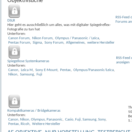
Objektivsuche
RSS-Feed d
DSLR
Forums an
Hier geht es ausschließlich um alles, was mit digitaler Spiegelreflex-
Fotografie zu tun hat
Unterforen:
Canon Forum
,
Nikon Forum
,
Olympus / Panasonic / Leica
,
Pentax Forum
,
Sigma
,
Sony Forum
,
Allgemeines
,
weitere Hersteller
RSS-Feed 
Spiegellose Systemkameras
anzeigen
Unterforen:
Canon
,
Leica M
,
Sony E-Mount
,
Pentax
,
Olympus/Panasonic/Leica
,
Nikon
,
Samsung
,
Fuji
Th
Kompaktkameras / Bridgekameras
5
Unterforen:
Be
Canon, Nikon, Olympus, Panasonic
,
Casio, Fuji, Samsung, Sony
,
5.
Pentax, Ricoh
,
Weitere Hersteller