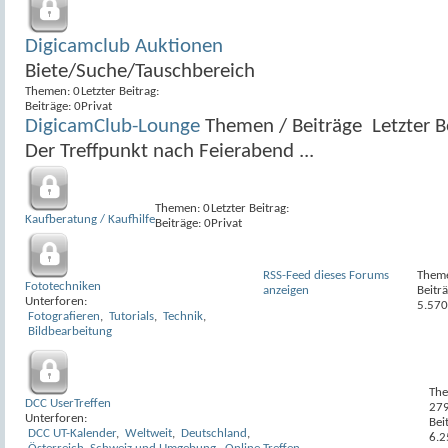
Digicamclub Auktionen
Biete/Suche/Tauschbereich
Themen: 0
Letzter Beitrag:
Beiträge: 0
Privat
DigicamClub-Lounge
Themen / Beiträge
Letzter B
Der Treffpunkt nach Feierabend ...
Themen: 0
Letzter Beitrag:
Kaufberatung / Kaufhilfe
Beiträge: 0
Privat
RSS-Feed dieses Forums
Them
Fototechniken
anzeigen
Beiträ
Unterforen:
5.570
Fotografieren
,
Tutorials
,
Technik
,
Bildbearbeitung
Th
DCC UserTreffen
27
Unterforen:
Bei
DCC UT-Kalender
,
Weltweit
,
Deutschland
,
6.2