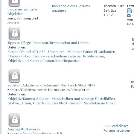
RSS-Feed dieses Forums
Themen: 102
Letz
moderne manuelle
anzeigen
Beiträge:
Objektive
1.952
Zeiss, Samyang und
von
andere...
03.
R
Tipps zu Pflege, Reparatur/Restauration und Umbau
d
Unterforen:
a
Canon FD und nFD > EF - Umbauten
,
Minolta > Canon EF Umbauten
,
Umbau > Nikon, Sony + verschiedene Systeme
,
Problemlöser
,
Objektiv und Kamera Restauration/Reparatur
R
Zubehör, Adapter und Fokussierhilfen (auch VNEX, SFT)
F
Kamera/Objektivzubehör für manuelles Fokussieren
Unterforen:
Objektiv/Kamera-Adapter
,
Mattscheiben und sonstige Einstellhilfen
,
Stative, Blitzen, Filter & Co
,
Das VNEX - System
,
Samtfokussiertuben
RSS-Feed dieses
Analoge KB Kameras
Forums anzeigen
Kamerainfos zu Rangefinder u. SLR