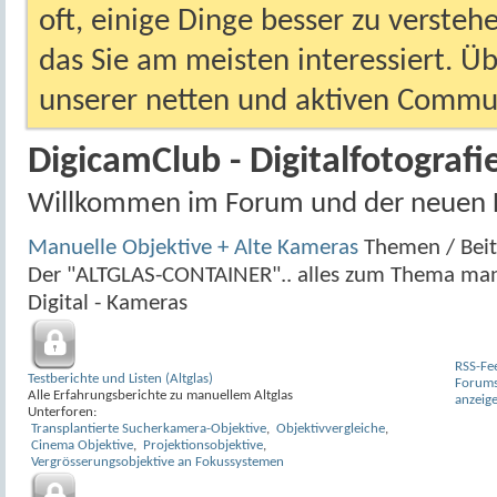
oft, einige Dinge besser zu versteh
das Sie am meisten interessiert. Ü
unserer netten und aktiven Commun
DigicamClub - Digitalfotografi
Willkommen im Forum und der neuen 
Manuelle Objektive + Alte Kameras
Themen / Bei
Der "ALTGLAS-CONTAINER".. alles zum Thema man
Digital - Kameras
RSS-Fe
Testberichte und Listen (Altglas)
Forum
Alle Erfahrungsberichte zu manuellem Altglas
anzeig
Unterforen:
Transplantierte Sucherkamera-Objektive
,
Objektivvergleiche
,
Cinema Objektive
,
Projektionsobjektive
,
Vergrösserungsobjektive an Fokussystemen