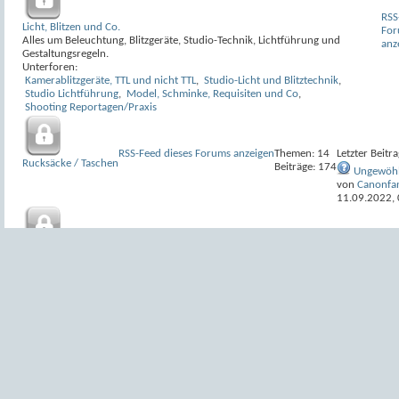
RSS
Licht, Blitzen und Co.
For
Alles um Beleuchtung, Blitzgeräte, Studio-Technik, Lichtführung und
anz
Gestaltungsregeln.
Unterforen:
Kamerablitzgeräte, TTL und nicht TTL
,
Studio-Licht und Blitztechnik
,
Studio Lichtführung
,
Model, Schminke, Requisiten und Co
,
Shooting Reportagen/Praxis
RSS-Feed dieses Forums anzeigen
Themen: 14
Letzter Beitra
Rucksäcke / Taschen
Beiträge: 174
Ungewöhl
von
Canonfa
11.09.2022,
RSS-Feed dieses Forums anzeigen
The
sonstiges Zubehör
Bei
Zubehör, was woanders keinen Platz findet.
Unterforen:
Testberichte
Software
Bildbearbeitung und sonstige Software, die nur indirekt mit Fotografie zu tun ha
Unterforen:
RAW-Konverter
,
Bildbearbeitung