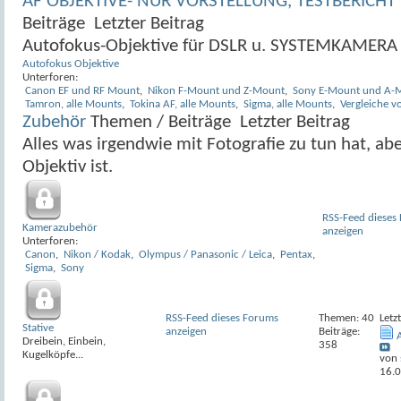
AF OBJEKTIVE- NUR VORSTELLUNG, TESTBERICHT 
Beiträge
Letzter Beitrag
Autofokus-Objektive für DSLR u. SYSTEMKAMERA
Autofokus Objektive
Unterforen:
Canon EF und RF Mount
,
Nikon F-Mount und Z-Mount
,
Sony E-Mount und A-
Tamron, alle Mounts
,
Tokina AF, alle Mounts
,
Sigma, alle Mounts
,
Vergleiche v
Zubehör
Themen / Beiträge
Letzter Beitrag
Alles was irgendwie mit Fotografie zu tun hat, a
Objektiv ist.
RSS-Feed dieses
Kamerazubehör
anzeigen
Unterforen:
Canon
,
Nikon / Kodak
,
Olympus / Panasonic / Leica
,
Pentax
,
Sigma
,
Sony
RSS-Feed dieses Forums
Themen: 40
Letz
Stative
anzeigen
Beiträge:
Dreibein, Einbein,
358
Kugelköpfe...
von
16.