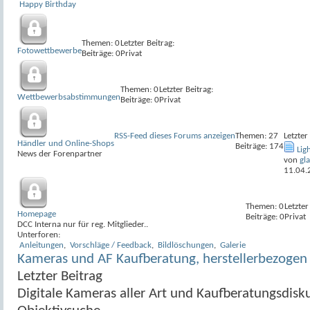
Happy Birthday
Themen: 0
Letzter Beitrag:
Fotowettbewerbe
Beiträge: 0
Privat
Themen: 0
Letzter Beitrag:
Wettbewerbsabstimmungen
Beiträge: 0
Privat
RSS-Feed dieses Forums anzeigen
Themen: 27
Letzter
Händler und Online-Shops
Beiträge: 174
Lig
News der Forenpartner
von
gl
11.04.
Themen: 0
Letzter
Homepage
Beiträge: 0
Privat
DCC Interna nur für reg. Mitglieder..
Unterforen:
Anleitungen
,
Vorschläge / Feedback
,
Bildlöschungen
,
Galerie
Kameras und AF Kaufberatung, herstellerbezogen
Letzter Beitrag
Digitale Kameras aller Art und Kaufberatungsdisk