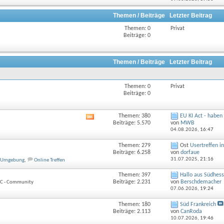
Forums
anzeigen
Themen / Beiträge
Letzter Beitrag
Themen: 0
Privat
Beiträge: 0
Themen / Beiträge
Letzter Beitrag
Themen: 0
Privat
Beiträge: 0
Themen: 380
EU KI Act - haben w
RSS-
Beiträge: 5.570
von
MWB
Feed
04.08.2026,
16:47
dieses
Forums
Themen: 279
Ost
Usertreffen i
anzeigen
Beiträge: 6.258
von
dorfaue
31.07.2025,
21:16
d Umgebung
,
Online Treffen
Themen: 397
Hallo aus Südhes
Beiträge: 2.231
von
Berschdemacher
DCC - Community
07.06.2026,
19:24
Themen: 180
Süd Frankreich
Beiträge: 2.113
von
CanRoda
10.07.2026,
19:46