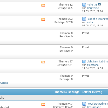
Themen: 32
Rollei 35
RSS-
Beiträge: 355
von
Bergteufel
Feed
21.05.2026,
22:00
dieses
Forums
Themen: 293
Past of a Stranger
RSS-
anzeigen
Beiträge: 3.708
von
anha
Feed
02.08.2026,
19:14
dieses
Forums
Themen: 0
Privat
anzeigen
Beiträge: 0
Themen: 0
Privat
Beiträge: 0
Themen: 27
Light Lens Lab Sh
RSS-
Beiträge: 174
von
gladstone
Feed
11.04.2026,
17:53
dieses
Forums
Themen: 0
Privat
anzeigen
Beiträge: 0
Galerie
Themen / Beiträge
Letzter Beitrag
uche
Themen: 993
Fokusbracketing m
RSS-
Beiträge: 12.622
von
Bessamatic
u tun hat