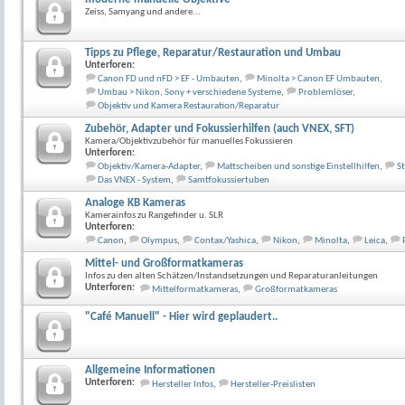
Zeiss, Samyang und andere...
Tipps zu Pflege, Reparatur/Restauration und Umbau
Unterforen:
Canon FD und nFD > EF - Umbauten
,
Minolta > Canon EF Umbauten
,
Umbau > Nikon, Sony + verschiedene Systeme
,
Problemlöser
,
Objektiv und Kamera Restauration/Reparatur
Zubehör, Adapter und Fokussierhilfen (auch VNEX, SFT)
Kamera/Objektivzubehör für manuelles Fokussieren
Unterforen:
Objektiv/Kamera-Adapter
,
Mattscheiben und sonstige Einstellhilfen
,
St
Das VNEX - System
,
Samtfokussiertuben
Analoge KB Kameras
Kamerainfos zu Rangefinder u. SLR
Unterforen:
Canon
,
Olympus
,
Contax/Yashica
,
Nikon
,
Minolta
,
Leica
,
Mittel- und Großformatkameras
Infos zu den alten Schätzen/Instandsetzungen und Reparaturanleitungen
Unterforen:
Mittelformatkameras
,
Großformatkameras
"Café Manuell" - Hier wird geplaudert..
Allgemeine Informationen
Unterforen:
Hersteller Infos
,
Hersteller-Preislisten