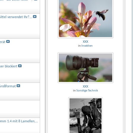
a
tel verwendet Ihr?...
XXX
erät
in
Insekten
er blockiert
)Großformat
XXX
in
Sonstige Technik
mm 1.4 mit 8 Lamellen,...