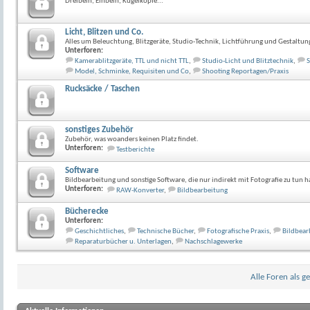
Dreibein, Einbein, Kugelköpfe...
Licht, Blitzen und Co.
Alles um Beleuchtung, Blitzgeräte, Studio-Technik, Lichtführung und Gestaltun
Unterforen:
Kamerablitzgeräte, TTL und nicht TTL
,
Studio-Licht und Blitztechnik
,
S
Model, Schminke, Requisiten und Co
,
Shooting Reportagen/Praxis
Rucksäcke / Taschen
sonstiges Zubehör
Zubehör, was woanders keinen Platz findet.
Unterforen:
Testberichte
Software
Bildbearbeitung und sonstige Software, die nur indirekt mit Fotografie zu tun h
Unterforen:
RAW-Konverter
,
Bildbearbeitung
Bücherecke
Unterforen:
Geschichtliches
,
Technische Bücher
,
Fotografische Praxis
,
Bildbear
Reparaturbücher u. Unterlagen
,
Nachschlagewerke
Alle Foren als g