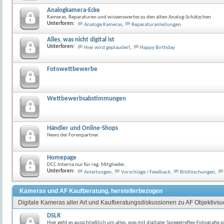
Analogkamera-Ecke
Kameras, Reparaturen und wissenswertes zu den alten Analog-Schätzchen
Unterforen:
Analoge Kameras
,
Reparaturanleitungen
Alles, was nicht digital ist
Unterforen:
Hier wird geplaudert
,
Happy Birthday
Fotowettbewerbe
Wettbewerbsabstimmungen
Händler und Online-Shops
News der Forenpartner
Homepage
DCC Interna nur für reg. Mitglieder..
Unterforen:
Anleitungen
,
Vorschläge / Feedback
,
Bildlöschungen
,
Kameras und AF Kaufberatung, herstellerbezogen
Digitale Kameras aller Art und Kaufberatungsdiskussionen zu AF Objektivs
DSLR
Hier geht es ausschließlich um alles, was mit digitaler Spiegelreflex-Fotografie z