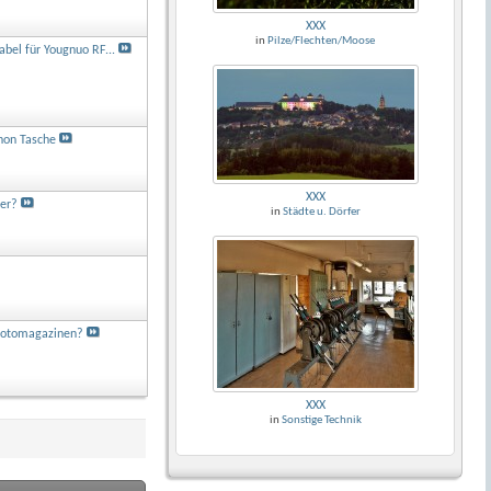
XXX
in
Pilze/Flechten/Moose
abel für Yougnuo RF...
non Tasche
XXX
ter?
in
Städte u. Dörfer
Fotomagazinen?
XXX
in
Sonstige Technik