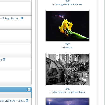
XXX
in
Sonstige Nachtaufnahmen
 - Fotografische...
XXX
in
Insekten
op
XXX
in
Maschinen u. Industrieanlagen
it SEL2,8/90 + Sony...