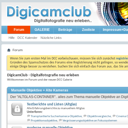
Forum
GALERIE
Beiträge
Zooliste
Impressum+Da
Hilfe
DCC Kalender
Nützliche Links
Forum
Wenn Sie zum ersten Mal im DCC vorbeischauen, müssen Sie sich zunächst
registri
Gründen des Spamschutzes des Forums eine Registrierung nicht gelingen, so wenden
einige Dinge besser zu verstehen. Suchen Sie sich einfach das Forum aus, das Sie 
DigicamClub - Digitalfotografie neu erleben
Willkommen im Forum und der neuen DCC Galerie
Manuelle Objektive + Alte Kameras
Der "ALTGLAS-CONTAINER".. alles zum Thema manuelle Objektive an Digit
Testberichte und Listen (Altglas)
Alle Erfahrungsberichte zu manuellem Altglas
Unterforen:
Transplantierte Sucherkamera-Objektive
,
Objektivvergleiche
,
Cinema O
Projektionsobjektive
,
Vergrösserungsobjektive an Fokussystemen
moderne manuelle Objektive