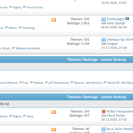
Feed
19.05.2026,
13:57
dieses
Forum
,
Sigma
,
Sony Forum
,
Forums
anzeigen
Themen: 343
Erfahrungen
RSS-
Beiträge: 5.851
von
Hans Dampf
Feed
06.04.2026,
05:33
ca
,
Nikon
,
Samsung
,
dieses
Forums
anzeigen
Themen: 501
Olympus Sp-350 
Beiträge: 5.139
von
Tungee
14.11.2025,
21:16
x, Ricoh
,
Weitere Hersteller
Themen / Beiträge
Letzter Beitrag
 und A-Mount
,
Fuji
,
Pentax
,
µFT-Anschlüsse
,
Tamron, alle Mounts
,
Tokina AF, alle Mou
Themen / Beiträge
Letzter Beitrag
iv ist.
Themen: 143
Rollei Fernauslös
RSS-
Beiträge: 917
von
Horst Parlau
entax
,
Sigma
,
Sony
Feed
20.12.2025,
17:12
dieses
Forums
Themen: 40
Arca Swiss Monoba
RSS-
anzeigen