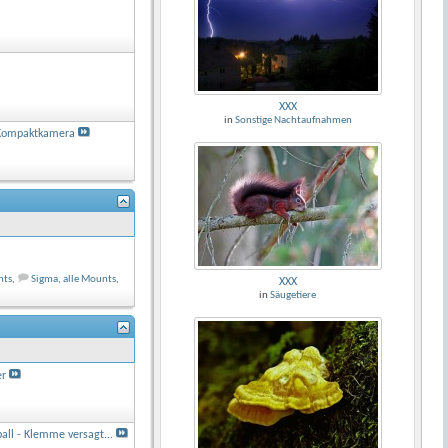
XXX
in
Sonstige Nachtaufnahmen
Kompaktkamera
nts
,
Sigma, alle Mounts
,
XXX
in
Säugetiere
er
ll - Klemme versagt...