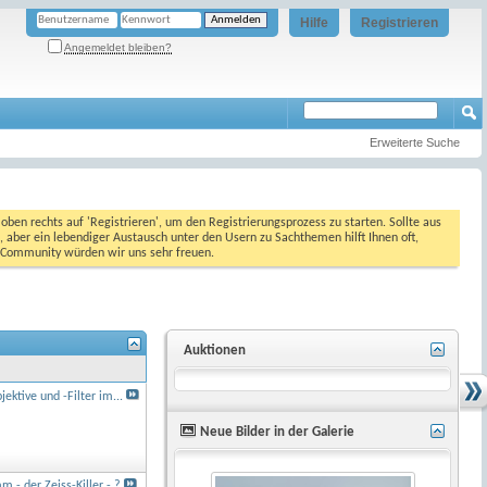
Hilfe
Registrieren
Angemeldet bleiben?
Erweiterte Suche
oben rechts auf 'Registrieren', um den Registrierungsprozess zu starten. Sollte aus
, aber ein lebendiger Austausch unter den Usern zu Sachthemen hilft Ihnen oft,
en Community würden wir uns sehr freuen.
Auktionen
ektive und -Filter im...
Neue Bilder in der Galerie
- der Zeiss-Killer - ?