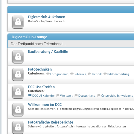
Digicamclub Auktionen
Biete/Suche/Tauschbereich
DigicamClub-Lounge
Der Treffpunkt nach Feierabend ...
Kaufberatung / Kaufhilfe
Fototechniken
Unterforen:
Fotografieren
,
Tutorials
,
Technik
,
Bildbearbeitung
DCC UserTreffen
Unterforen:
DCC UT-Kalender
,
Weltweit
,
Deutschland
,
Österreich, Schweiz un
Willkommen im DCC
User stellen sich vor.. die zentrale Begrüßungsecke für neue Mitglieder in der 
Fotografische Reiseberichte
Sehenswürdigkeiten, fotografisch interessante Locations an Urlaubsorten