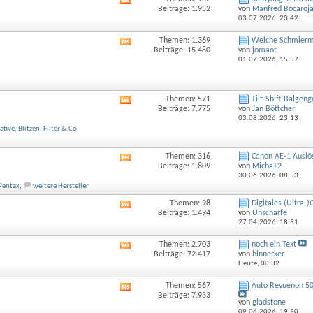
RSS-
Beiträge: 1.952
von
Manfred Bocaroj
Feed
03.07.2026,
20:42
dieses
Forums
Themen: 1.369
Welche Schmiermit
RSS-
anzeigen
Beiträge: 15.480
von
jomaot
Feed
01.07.2026,
15:57
dieses
Forums
anzeigen
Themen: 571
Tilt-Shift-Balgeng
RSS-
Beiträge: 7.775
von
Jan Böttcher
Feed
03.08.2026,
23:13
dieses
ative, Blitzen, Filter & Co
,
Forums
anzeigen
Themen: 316
Canon AE-1 Auslös
RSS-
Beiträge: 1.809
von
MichaT2
Feed
30.06.2026,
08:53
dieses
Pentax
,
weitere Hersteller
Forums
anzeigen
Themen: 98
Digitales (Ultra-
RSS-
Beiträge: 1.494
von
Unschärfe
Feed
27.04.2026,
18:51
dieses
Forums
Themen: 2.703
noch ein Text
RSS-
anzeigen
Beiträge: 72.417
von
hinnerker
Feed
Heute,
00:32
dieses
Forums
Themen: 567
Auto Revuenon 50
RSS-
anzeigen
Beiträge: 7.933
Feed
von
gladstone
dieses
09.06.2026,
19:50