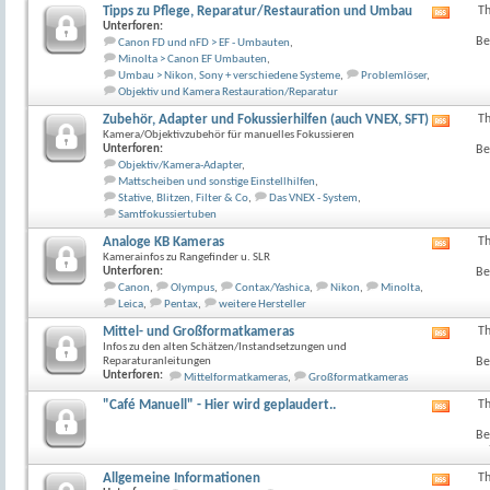
anzeig
Tipps zu Pflege, Reparatur/Restauration und Umbau
T
RSS-
Unterforen:
Feed
Be
Canon FD und nFD > EF - Umbauten
,
dieses
Minolta > Canon EF Umbauten
,
Forum
Umbau > Nikon, Sony + verschiedene Systeme
,
Problemlöser
,
anzeig
Objektiv und Kamera Restauration/Reparatur
Zubehör, Adapter und Fokussierhilfen (auch VNEX, SFT)
T
RSS-
Kamera/Objektivzubehör für manuelles Fokussieren
Feed
Unterforen:
Be
dieses
Objektiv/Kamera-Adapter
,
Forum
Mattscheiben und sonstige Einstellhilfen
,
anzeig
Stative, Blitzen, Filter & Co
,
Das VNEX - System
,
Samtfokussiertuben
Analoge KB Kameras
T
RSS-
Kamerainfos zu Rangefinder u. SLR
Feed
Unterforen:
Be
dieses
Canon
,
Olympus
,
Contax/Yashica
,
Nikon
,
Minolta
,
Forum
Leica
,
Pentax
,
weitere Hersteller
anzeig
Mittel- und Großformatkameras
T
RSS-
Infos zu den alten Schätzen/Instandsetzungen und
Feed
Reparaturanleitungen
Be
dieses
Unterforen:
Mittelformatkameras
,
Großformatkameras
Forum
anzeig
"Café Manuell" - Hier wird geplaudert..
T
RSS-
Feed
Be
dieses
Forum
anzeig
Allgemeine Informationen
T
RSS-