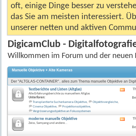
oft, einige Dinge besser zu versteh
das Sie am meisten interessiert. Ü
unserer netten und aktiven Commun
DigicamClub - Digitalfotografi
Willkommen im Forum und der neuen 
Manuelle Objektive + Alte Kameras
Der "ALTGLAS-CONTAINER".. alles zum Thema manuelle Objektive an Digit
Testberichte und Listen (Altglas)
T
RSS-
Alle Erfahrungsberichte zu manuellem Altglas
Feed
Unterforen:
Be
dieses
Transplantierte Sucherkamera-Objektive
,
Objektivvergleiche
,
Forum
Cinema Objektive
,
Projektionsobjektive
,
anzeig
Vergrösserungsobjektive an Fokussystemen
moderne manuelle Objektive
T
RSS-
Zeiss, Samyang und andere...
Feed
Be
dieses
Forum