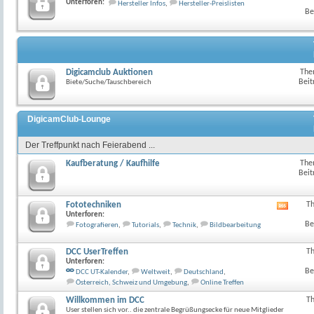
Unterforen:
Hersteller Infos
,
Hersteller-Preislisten
Feed
Be
dieses
Forum
anzeig
Digicamclub Auktionen
The
Beit
Biete/Suche/Tauschbereich
DigicamClub-Lounge
Der Treffpunkt nach Feierabend ...
Kaufberatung / Kaufhilfe
The
Beit
Fototechniken
T
RSS-
Unterforen:
Feed
Be
Fotografieren
,
Tutorials
,
Technik
,
Bildbearbeitung
dieses
Forum
anzeig
DCC UserTreffen
T
Unterforen:
Be
DCC UT-Kalender
,
Weltweit
,
Deutschland
,
Österreich, Schweiz und Umgebung
,
Online Treffen
Willkommen im DCC
T
User stellen sich vor.. die zentrale Begrüßungsecke für neue Mitglieder