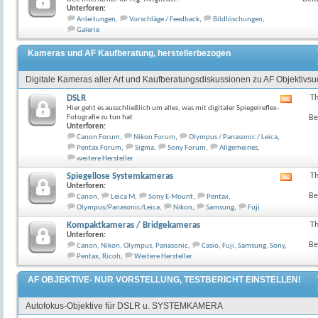
Unterforen:
Anleitungen
,
Vorschläge / Feedback
,
Bildlöschungen
,
Galerie
Kameras und AF Kaufberatung, herstellerbezogen
Digitale Kameras aller Art und Kaufberatungsdiskussionen zu AF Objektivs
DSLR
T
RSS-
Hier geht es ausschließlich um alles, was mit digitaler Spiegelreflex-
Feed
Fotografie zu tun hat
Be
dieses
Unterforen:
Forum
Canon Forum
,
Nikon Forum
,
Olympus / Panasonic / Leica
,
anzeig
Pentax Forum
,
Sigma
,
Sony Forum
,
Allgemeines
,
weitere Hersteller
Spiegellose Systemkameras
T
RSS-
Unterforen:
Feed
Be
Canon
,
Leica M
,
Sony E-Mount
,
Pentax
,
dieses
Olympus/Panasonic/Leica
,
Nikon
,
Samsung
,
Fuji
Forum
anzeig
Kompaktkameras / Bridgekameras
T
Unterforen:
Be
Canon, Nikon, Olympus, Panasonic
,
Casio, Fuji, Samsung, Sony
,
Pentax, Ricoh
,
Weitere Hersteller
AF OBJEKTIVE- NUR VORSTELLUNG, TESTBERICHT EINSTELLEN!
Autofokus-Objektive für DSLR u. SYSTEMKAMERA