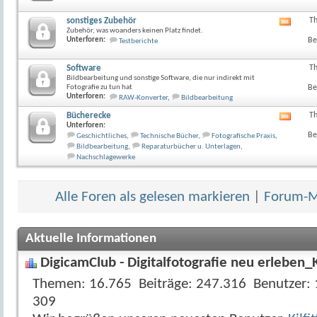
Forum
anzeig
sonstiges Zubehör
T
RSS-
Zubehör, was woanders keinen Platz findet.
Feed
Unterforen:
Be
Testberichte
dieses
Forum
anzeig
Software
T
Bildbearbeitung und sonstige Software, die nur indirekt mit
Fotografie zu tun hat
Be
Unterforen:
RAW-Konverter
,
Bildbearbeitung
Bücherecke
T
RSS-
Unterforen:
Feed
Be
Geschichtliches
,
Technische Bücher
,
Fotografische Praxis
,
dieses
Bildbearbeitung
,
Reparaturbücher u. Unterlagen
,
Forum
Nachschlagewerke
anzeig
Alle Foren als gelesen markieren
|
Forum-Mi
Aktuelle Informationen
DigicamClub - Digitalfotografie neu erleben_
Themen
16.765
Beiträge
247.316
Benutzer
309