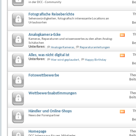
in der DCC - Community
Be
Fotografische Reiseberichte
T
Sehenswürdigkeiten, fotografisch interessante Locations an
Urlaubsorten
Be
Analogkamera-Ecke
T
RSS-
Kameras, Reparaturen und wissenswertes zu den alten Analog-
Feed
Schätzchen
Be
dieses
Unterforen:
Analoge Kameras
,
Reparaturanleitungen
Forum
anzeig
Alles, was nicht digital ist
T
RSS-
Unterforen:
Hier wird geplaudert
,
Happy Birthday
Feed
Be
dieses
Forum
anzeig
Fotowettbewerbe
The
Beit
Wettbewerbsabstimmungen
The
Beit
Händler und Online-Shops
T
RSS-
News der Forenpartner
Feed
Be
dieses
Forum
anzeig
Homepage
The
Beit
DCC Interna nur für reg. Mitglieder..