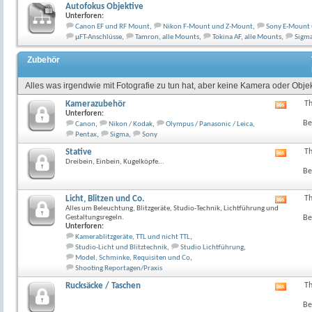
Autofokus Objektive
Unterforen:
Canon EF und RF Mount
,
Nikon F-Mount und Z-Mount
,
Sony E-Mount
µFT-Anschlüsse
,
Tamron, alle Mounts
,
Tokina AF, alle Mounts
,
Sigma
Zubehör
Alles was irgendwie mit Fotografie zu tun hat, aber keine Kamera oder Objekt
Kamerazubehör
T
RSS-
Unterforen:
Feed
Be
Canon
,
Nikon / Kodak
,
Olympus / Panasonic / Leica
,
dieses
Pentax
,
Sigma
,
Sony
Forum
anzeig
Stative
T
RSS-
Dreibein, Einbein, Kugelköpfe...
Feed
Be
dieses
Forum
anzeig
Licht, Blitzen und Co.
T
RSS-
Alles um Beleuchtung, Blitzgeräte, Studio-Technik, Lichtführung und
Feed
Gestaltungsregeln.
Be
dieses
Unterforen:
Forum
Kamerablitzgeräte, TTL und nicht TTL
,
anzeig
Studio-Licht und Blitztechnik
,
Studio Lichtführung
,
Model, Schminke, Requisiten und Co
,
Shooting Reportagen/Praxis
Rucksäcke / Taschen
T
RSS-
Feed
Be
dieses