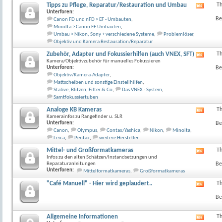
anzeig
Tipps zu Pflege, Reparatur/Restauration und Umbau
T
RSS-
Unterforen:
Feed
Be
Canon FD und nFD > EF - Umbauten
,
dieses
Minolta > Canon EF Umbauten
,
Forum
Umbau > Nikon, Sony + verschiedene Systeme
,
Problemlöser
,
anzeig
Objektiv und Kamera Restauration/Reparatur
Zubehör, Adapter und Fokussierhilfen (auch VNEX, SFT)
T
RSS-
Kamera/Objektivzubehör für manuelles Fokussieren
Feed
Unterforen:
Be
dieses
Objektiv/Kamera-Adapter
,
Forum
Mattscheiben und sonstige Einstellhilfen
,
anzeig
Stative, Blitzen, Filter & Co
,
Das VNEX - System
,
Samtfokussiertuben
Analoge KB Kameras
T
RSS-
Kamerainfos zu Rangefinder u. SLR
Feed
Unterforen:
Be
dieses
Canon
,
Olympus
,
Contax/Yashica
,
Nikon
,
Minolta
,
Forum
Leica
,
Pentax
,
weitere Hersteller
anzeig
Mittel- und Großformatkameras
T
RSS-
Infos zu den alten Schätzen/Instandsetzungen und
Feed
Reparaturanleitungen
Be
dieses
Unterforen:
Mittelformatkameras
,
Großformatkameras
Forum
anzeig
"Café Manuell" - Hier wird geplaudert..
T
RSS-
Feed
Be
dieses
Forum
anzeig
Allgemeine Informationen
T
RSS-