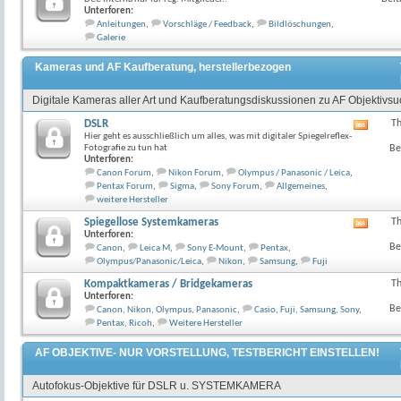
Unterforen:
Anleitungen
,
Vorschläge / Feedback
,
Bildlöschungen
,
Galerie
Kameras und AF Kaufberatung, herstellerbezogen
Digitale Kameras aller Art und Kaufberatungsdiskussionen zu AF Objektivs
DSLR
T
RSS-
Hier geht es ausschließlich um alles, was mit digitaler Spiegelreflex-
Feed
Fotografie zu tun hat
Be
dieses
Unterforen:
Forum
Canon Forum
,
Nikon Forum
,
Olympus / Panasonic / Leica
,
anzeig
Pentax Forum
,
Sigma
,
Sony Forum
,
Allgemeines
,
weitere Hersteller
Spiegellose Systemkameras
T
RSS-
Unterforen:
Feed
Be
Canon
,
Leica M
,
Sony E-Mount
,
Pentax
,
dieses
Olympus/Panasonic/Leica
,
Nikon
,
Samsung
,
Fuji
Forum
anzeig
Kompaktkameras / Bridgekameras
T
Unterforen:
Be
Canon, Nikon, Olympus, Panasonic
,
Casio, Fuji, Samsung, Sony
,
Pentax, Ricoh
,
Weitere Hersteller
AF OBJEKTIVE- NUR VORSTELLUNG, TESTBERICHT EINSTELLEN!
Autofokus-Objektive für DSLR u. SYSTEMKAMERA