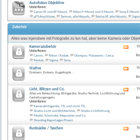
Autofokus Objektive
Unterforen:
Canon EF und RF Mount
,
Nikon F-Mount und Z-Mount
,
Sony E-Mount
µFT-Anschlüsse
,
Tamron, alle Mounts
,
Tokina AF, alle Mounts
,
Sigma
Zubehör
Alles was irgendwie mit Fotografie zu tun hat, aber keine Kamera oder Objekt
Kamerazubehör
T
RSS-
Unterforen:
Feed
Be
Canon
,
Nikon / Kodak
,
Olympus / Panasonic / Leica
,
dieses
Pentax
,
Sigma
,
Sony
Forum
anzeig
Stative
T
RSS-
Dreibein, Einbein, Kugelköpfe...
Feed
Be
dieses
Forum
anzeig
Licht, Blitzen und Co.
T
RSS-
Alles um Beleuchtung, Blitzgeräte, Studio-Technik, Lichtführung und
Feed
Gestaltungsregeln.
Be
dieses
Unterforen:
Forum
Kamerablitzgeräte, TTL und nicht TTL
,
anzeig
Studio-Licht und Blitztechnik
,
Studio Lichtführung
,
Model, Schminke, Requisiten und Co
,
Shooting Reportagen/Praxis
Rucksäcke / Taschen
T
RSS-
Feed
Be
dieses