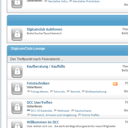
Unterforen:
Hersteller Infos
,
Hersteller-Preislisten
Feed
Be
dieses
Forum
anzeig
Digicamclub Auktionen
The
Beit
Biete/Suche/Tauschbereich
DigicamClub-Lounge
Der Treffpunkt nach Feierabend ...
Kaufberatung / Kaufhilfe
The
Beit
Fototechniken
T
RSS-
Unterforen:
Feed
Be
Fotografieren
,
Tutorials
,
Technik
,
Bildbearbeitung
dieses
Forum
anzeig
DCC UserTreffen
T
Unterforen:
Be
DCC UT-Kalender
,
Weltweit
,
Deutschland
,
Österreich, Schweiz und Umgebung
,
Online Treffen
Willkommen im DCC
T
User stellen sich vor.. die zentrale Begrüßungsecke für neue Mitglieder