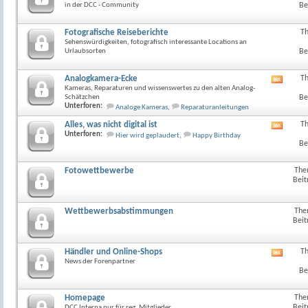
in der DCC - Community
Be
Fotografische Reiseberichte
T
Sehenswürdigkeiten, fotografisch interessante Locations an
Urlaubsorten
Be
Analogkamera-Ecke
T
RSS-
Kameras, Reparaturen und wissenswertes zu den alten Analog-
Feed
Schätzchen
Be
dieses
Unterforen:
Analoge Kameras
,
Reparaturanleitungen
Forum
anzeig
Alles, was nicht digital ist
T
RSS-
Unterforen:
Hier wird geplaudert
,
Happy Birthday
Feed
Be
dieses
Forum
anzeig
Fotowettbewerbe
The
Beit
Wettbewerbsabstimmungen
The
Beit
Händler und Online-Shops
T
RSS-
News der Forenpartner
Feed
Be
dieses
Forum
anzeig
Homepage
The
Beit
DCC Interna nur für reg. Mitglieder..