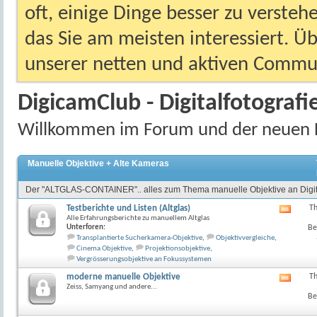
oft, einige Dinge besser zu versteh
das Sie am meisten interessiert. Ü
unserer netten und aktiven Commun
DigicamClub - Digitalfotografi
Willkommen im Forum und der neuen 
Manuelle Objektive + Alte Kameras
Der "ALTGLAS-CONTAINER".. alles zum Thema manuelle Objektive an Digit
Testberichte und Listen (Altglas)
T
RSS-
Alle Erfahrungsberichte zu manuellem Altglas
Feed
Unterforen:
Be
dieses
Transplantierte Sucherkamera-Objektive
,
Objektivvergleiche
,
Forum
Cinema Objektive
,
Projektionsobjektive
,
anzeig
Vergrösserungsobjektive an Fokussystemen
moderne manuelle Objektive
T
RSS-
Zeiss, Samyang und andere...
Feed
Be
dieses
Forum