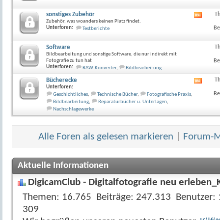
Forum
anzeig
sonstiges Zubehör
T
RSS-
Zubehör, was woanders keinen Platz findet.
Feed
Unterforen:
Be
Testberichte
dieses
Forum
anzeig
Software
T
Bildbearbeitung und sonstige Software, die nur indirekt mit
Fotografie zu tun hat
Be
Unterforen:
RAW-Konverter
,
Bildbearbeitung
Bücherecke
T
RSS-
Unterforen:
Feed
Be
Geschichtliches
,
Technische Bücher
,
Fotografische Praxis
,
dieses
Bildbearbeitung
,
Reparaturbücher u. Unterlagen
,
Forum
Nachschlagewerke
anzeig
Alle Foren als gelesen markieren
|
Forum-Mi
Aktuelle Informationen
DigicamClub - Digitalfotografie neu erleben_
Themen
16.765
Beiträge
247.313
Benutzer
309