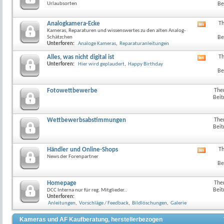
Urlaubsorten
Be
Analogkamera-Ecke
T
RSS-
Kameras, Reparaturen und wissenswertes zu den alten Analog-
Feed
Schätzchen
Be
dieses
Unterforen:
Analoge Kameras
,
Reparaturanleitungen
Forum
anzeig
Alles, was nicht digital ist
T
RSS-
Unterforen:
Hier wird geplaudert
,
Happy Birthday
Feed
Be
dieses
Forum
anzeig
Fotowettbewerbe
The
Beit
Wettbewerbsabstimmungen
The
Beit
Händler und Online-Shops
T
RSS-
News der Forenpartner
Feed
Be
dieses
Forum
anzeig
Homepage
The
Beit
DCC Interna nur für reg. Mitglieder..
Unterforen:
Anleitungen
,
Vorschläge / Feedback
,
Bildlöschungen
,
Galerie
Kameras und AF Kaufberatung, herstellerbezogen