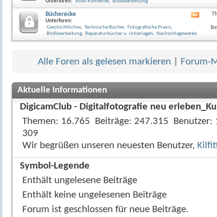
Unterforen:
RAW-Konverter
,
Bildbearbeitung
Bücherecke
T
RSS-
Unterforen:
Feed
Geschichtliches
,
Technische Bücher
,
Fotografische Praxis
,
Be
dieses
Bildbearbeitung
,
Reparaturbücher u. Unterlagen
,
Nachschlagewerke
Forum
anzeig
Alle Foren als gelesen markieren
|
Forum-Mi
Aktuelle Informationen
DigicamClub - Digitalfotografie neu erleben_Ku
Themen
16.765
Beiträge
247.315
Benutzer
309
Wir begrüßen unseren neuesten Benutzer,
Kilfi
Symbol-Legende
Enthält ungelesene Beiträge
Enthält keine ungelesenen Beiträge
Forum ist geschlossen für neue Beiträge.