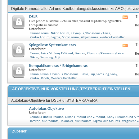
Digitale Kameras aller Art und Kaufberatungsdiskussionen zu AF Objektivs
DSLR
T
RSS-
Hier geht es ausschließlich um alles, was mit digitaler Spiegelreflex-
Feed
Fotografie zu tun hat
Be
dieses
Unterforen:
Forum
Canon Forum
,
Nikon Forum
,
Olympus / Panasonic / Leica
,
anzeig
Pentax Forum
,
Sigma
,
Sony Forum
,
Allgemeines
,
weitere Hersteller
Spiegellose Systemkameras
T
RSS-
Unterforen:
Feed
Canon
,
Leica M
,
Sony E-Mount
,
Pentax
,
Olympus/Panasonic/Leica
,
Be
dieses
Nikon
,
Samsung
,
Fuji
Forum
anzeig
Kompaktkameras / Bridgekameras
T
Unterforen:
Canon, Nikon, Olympus, Panasonic
,
Casio, Fuji, Samsung, Sony
,
Be
Pentax, Ricoh
,
Weitere Hersteller
AF OBJEKTIVE- NUR VORSTELLUNG, TESTBERICHT EINSTELLEN!
Autofokus-Objektive für DSLR u. SYSTEMKAMERA
Autofokus Objektive
Unterforen:
Canon EF und RF Mount
,
Nikon F-Mount und Z-Mount
,
Sony E-Mount und A-
Tamron, alle Mounts
,
Tokina AF, alle Mounts
,
Sigma, alle Mounts
,
Vergleiche v
Zubehör