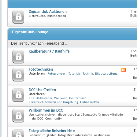
Digicamclub Auktionen
The
Beit
Biete/Suche/Tauschbereich
DigicamClub-Lounge
Der Treffpunkt nach Feierabend ...
Kaufberatung / Kaufhilfe
The
Beit
Fototechniken
T
RSS-
Unterforen:
Fotografieren
,
Tutorials
,
Technik
,
Bildbearbeitung
Feed
Be
dieses
Forum
anzeig
DCC UserTreffen
T
Unterforen:
DCC UT-Kalender
,
Weltweit
,
Deutschland
,
Be
Österreich, Schweiz und Umgebung
,
Online Treffen
Willkommen im DCC
T
User stellen sich vor.. die zentrale Begrüßungsecke für neue Mitglieder
in der DCC - Community
Be
Fotografische Reiseberichte
T
Sehenswürdigkeiten, fotografisch interessante Locations an