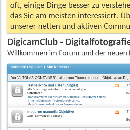
oft, einige Dinge besser zu versteh
das Sie am meisten interessiert. Ü
unserer netten und aktiven Commun
DigicamClub - Digitalfotografi
Willkommen im Forum und der neuen 
Manuelle Objektive + Alte Kameras
Der "ALTGLAS-CONTAINER".. alles zum Thema manuelle Objektive an Digit
Testberichte und Listen (Altglas)
T
RSS-
Alle Erfahrungsberichte zu manuellem Altglas
Feed
Unterforen:
Be
dieses
Transplantierte Sucherkamera-Objektive
,
Objektivvergleiche
,
Forum
Cinema Objektive
,
Projektionsobjektive
,
anzeig
Vergrösserungsobjektive an Fokussystemen
moderne manuelle Objektive
T
RSS-
Zeiss, Samyang und andere...
Feed
Be
dieses
Forum