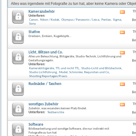
Alles was irgendwie mit Fotografie zu tun hat, aber keine Kamera oder Objekt
Kamerazubehör
T
RSS-
Unterforen:
Feed
Canon
,
Nikon / Kodak
,
Olympus / Panasonic / Leica
,
Pentax
,
Sigma
,
Be
dieses
Sony
Forum
anzeig
Stative
T
RSS-
Dreibein, Einbein, Kugelköpfe...
Feed
Be
dieses
Forum
anzeig
Licht, Blitzen und Co.
T
RSS-
Alles um Beleuchtung, Blitzgeräte, Studio-Technik, Lichtführung und
Feed
Gestaltungsregeln.
Be
dieses
Unterforen:
Forum
Kamerablitzgeräte, TTL und nicht TTL
,
Studio-Licht und Blitztechnik
,
anzeig
Studio Lichtführung
,
Model, Schminke, Requisiten und Co
,
Shooting Reportagen/Praxis
Rucksäcke / Taschen
T
RSS-
Feed
Be
dieses
Forum
anzeig
sonstiges Zubehör
T
RSS-
Zubehör, was woanders keinen Platz findet.
Feed
Unterforen:
Testberichte
Be
dieses
Forum
anzeig
Software
T
Bildbearbeitung und sonstige Software, die nur indirekt mit
Fotografie zu tun hat
Be