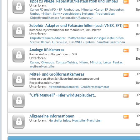
anzeig
Tipps zu Pflege, Reparatur/Restauration und Umbau
T
RSS-
Unterforen:
Feed
Canon FD und nFD > EF - Umbauten
,
Minolta > Canon EF Umbauten
,
Be
dieses
Umbau > Nikon, Sony + verschiedene Systeme
,
Problemlöser
,
Forum
Objektiv und Kamera Restauration/Reparatur
anzeig
Zubehör, Adapter und Fokussierhilfen (auch VNEX, SFT)
T
RSS-
Kamera/Objektivzubehör für manuelles Fokussieren
Feed
Unterforen:
Be
dieses
Objektiv/Kamera-Adapter
,
Mattscheiben und sonstige Einstellhilfen
,
Forum
Stative, Blitzen, Filter & Co
,
Das VNEX - System
,
Samtfokussiertuben
anzeig
Analoge KB Kameras
T
RSS-
Kamerainfos zu Rangefinder u. SLR
Feed
Unterforen:
Be
dieses
Canon
,
Olympus
,
Contax/Yashica
,
Nikon
,
Minolta
,
Leica
,
Pentax
,
Forum
weitere Hersteller
anzeig
Mittel- und Großformatkameras
T
RSS-
Infos zu den alten Schätzen/Instandsetzungen und
Feed
Reparaturanleitungen
Be
dieses
Unterforen:
Mittelformatkameras
,
Großformatkameras
Forum
anzeig
"Café Manuell" - Hier wird geplaudert..
T
RSS-
Feed
Be
dieses
Forum
anzeig
Allgemeine Informationen
T
RSS-
Unterforen:
Hersteller Infos
,
Hersteller-Preislisten
Feed
Be
dieses
Forum
anzeig