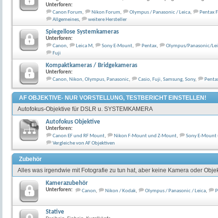
Unterforen:
Canon Forum
,
Nikon Forum
,
Olympus / Panasonic / Leica
,
Pentax 
Allgemeines
,
weitere Hersteller
Spiegellose Systemkameras
Unterforen:
Canon
,
Leica M
,
Sony E-Mount
,
Pentax
,
Olympus/Panasonic/Lei
Fuji
Kompaktkameras / Bridgekameras
Unterforen:
Canon, Nikon, Olympus, Panasonic
,
Casio, Fuji, Samsung, Sony
,
Penta
AF OBJEKTIVE- NUR VORSTELLUNG, TESTBERICHT EINSTELLEN!
Autofokus-Objektive für DSLR u. SYSTEMKAMERA
Autofokus Objektive
Unterforen:
Canon EF und RF Mount
,
Nikon F-Mount und Z-Mount
,
Sony E-Mount
Vergleiche von AF Objektiven
Zubehör
Alles was irgendwie mit Fotografie zu tun hat, aber keine Kamera oder Objekt
Kamerazubehör
Unterforen:
Canon
,
Nikon / Kodak
,
Olympus / Panasonic / Leica
,
P
Stative