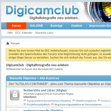
Forum
GALERIE
Beiträge
Zooliste
Impressum+Da
Hilfe
DCC Kalender
Nützliche Links
Forum
Wenn Sie zum ersten Mal im DCC vorbeischauen, müssen Sie sich zunächst
registri
Gründen des Spamschutzes des Forums eine Registrierung nicht gelingen, so wenden
einige Dinge besser zu verstehen. Suchen Sie sich einfach das Forum aus, das Sie 
DigicamClub - Digitalfotografie neu erleben
Willkommen im Forum und der neuen DCC Galerie
Manuelle Objektive + Alte Kameras
Der "ALTGLAS-CONTAINER".. alles zum Thema manuelle Objektive an Digit
Testberichte und Listen (Altglas)
Alle Erfahrungsberichte zu manuellem Altglas
Unterforen:
Transplantierte Sucherkamera-Objektive
,
Objektivvergleiche
,
Cinema O
Projektionsobjektive
,
Vergrösserungsobjektive an Fokussystemen
moderne manuelle Objektive