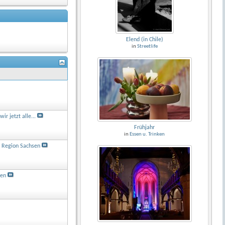
Elend (in Chile)
in
Streetlife
ir jetzt alle...
Frühjahr
in
Essen u. Trinken
n Region Sachsen
sen