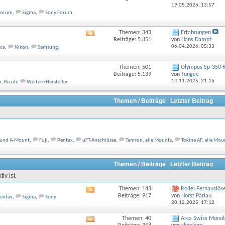
Feed
19.05.2026,
13:57
dieses
Forum
,
Sigma
,
Sony Forum
,
Forums
anzeigen
Themen: 343
Erfahrungen
RSS-
Beiträge: 5.851
von
Hans Dampf
Feed
06.04.2026,
05:33
ca
,
Nikon
,
Samsung
,
dieses
Forums
anzeigen
Themen: 501
Olympus Sp-350 
Beiträge: 5.139
von
Tungee
14.11.2025,
21:16
x, Ricoh
,
Weitere Hersteller
Themen / Beiträge
Letzter Beitrag
 und A-Mount
,
Fuji
,
Pentax
,
µFT-Anschlüsse
,
Tamron, alle Mounts
,
Tokina AF, alle Mou
Themen / Beiträge
Letzter Beitrag
iv ist.
Themen: 143
Rollei Fernauslös
RSS-
Beiträge: 917
von
Horst Parlau
entax
,
Sigma
,
Sony
Feed
20.12.2025,
17:12
dieses
Forums
Themen: 40
Arca Swiss Monoba
RSS-
anzeigen