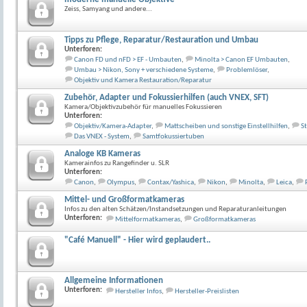
Zeiss, Samyang und andere...
Tipps zu Pflege, Reparatur/Restauration und Umbau
Unterforen:
Canon FD und nFD > EF - Umbauten
,
Minolta > Canon EF Umbauten
,
Umbau > Nikon, Sony + verschiedene Systeme
,
Problemlöser
,
Objektiv und Kamera Restauration/Reparatur
Zubehör, Adapter und Fokussierhilfen (auch VNEX, SFT)
Kamera/Objektivzubehör für manuelles Fokussieren
Unterforen:
Objektiv/Kamera-Adapter
,
Mattscheiben und sonstige Einstellhilfen
,
St
Das VNEX - System
,
Samtfokussiertuben
Analoge KB Kameras
Kamerainfos zu Rangefinder u. SLR
Unterforen:
Canon
,
Olympus
,
Contax/Yashica
,
Nikon
,
Minolta
,
Leica
,
Mittel- und Großformatkameras
Infos zu den alten Schätzen/Instandsetzungen und Reparaturanleitungen
Unterforen:
Mittelformatkameras
,
Großformatkameras
"Café Manuell" - Hier wird geplaudert..
Allgemeine Informationen
Unterforen:
Hersteller Infos
,
Hersteller-Preislisten