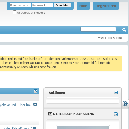
Hilfe
Registrieren
Angemeldet bleiben?
Erweiterte Suche
oben rechts auf 'Registrieren', um den Registrierungsprozess zu starten. Sollte aus
, aber ein lebendiger Austausch unter den Usern zu Sachthemen hilft Ihnen oft,
en Community würden wir uns sehr freuen.
Auktionen
ektive und -Filter im...
Neue Bilder in der Galerie
- der Zeiss-Killer - ?