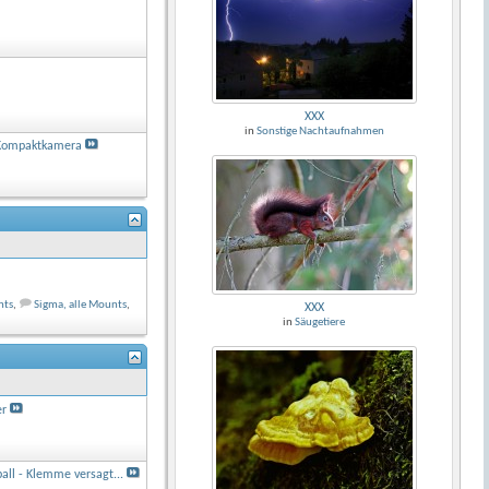
XXX
in
Sonstige Nachtaufnahmen
Kompaktkamera
nts
,
Sigma, alle Mounts
,
XXX
in
Säugetiere
er
ll - Klemme versagt...