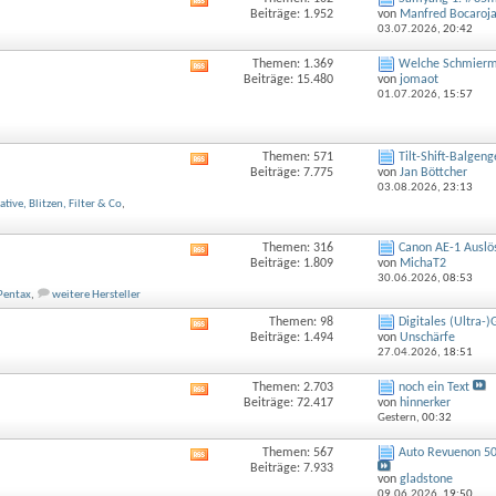
RSS-
Beiträge: 1.952
von
Manfred Bocaroj
Feed
03.07.2026,
20:42
dieses
Forums
Themen: 1.369
Welche Schmiermit
RSS-
anzeigen
Beiträge: 15.480
von
jomaot
Feed
01.07.2026,
15:57
dieses
Forums
anzeigen
Themen: 571
Tilt-Shift-Balgeng
RSS-
Beiträge: 7.775
von
Jan Böttcher
Feed
03.08.2026,
23:13
dieses
ative, Blitzen, Filter & Co
,
Forums
anzeigen
Themen: 316
Canon AE-1 Auslös
RSS-
Beiträge: 1.809
von
MichaT2
Feed
30.06.2026,
08:53
dieses
Pentax
,
weitere Hersteller
Forums
anzeigen
Themen: 98
Digitales (Ultra-
RSS-
Beiträge: 1.494
von
Unschärfe
Feed
27.04.2026,
18:51
dieses
Forums
Themen: 2.703
noch ein Text
RSS-
anzeigen
Beiträge: 72.417
von
hinnerker
Feed
Gestern,
00:32
dieses
Forums
Themen: 567
Auto Revuenon 50
RSS-
anzeigen
Beiträge: 7.933
Feed
von
gladstone
dieses
09.06.2026,
19:50