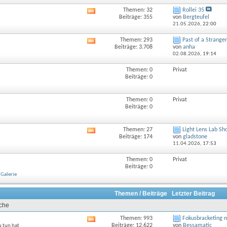
Themen: 32
Rollei 35
RSS-
Beiträge: 355
von
Bergteufel
Feed
21.05.2026,
22:00
dieses
Forums
Themen: 293
Past of a Stranger
RSS-
anzeigen
Beiträge: 3.708
von
anha
Feed
02.08.2026,
19:14
dieses
Forums
Themen: 0
Privat
anzeigen
Beiträge: 0
Themen: 0
Privat
Beiträge: 0
Themen: 27
Light Lens Lab Sh
RSS-
Beiträge: 174
von
gladstone
Feed
11.04.2026,
17:53
dieses
Forums
Themen: 0
Privat
anzeigen
Beiträge: 0
Galerie
Themen / Beiträge
Letzter Beitrag
uche
Themen: 993
Fokusbracketing m
RSS-
Beiträge: 12.622
von
Bessamatic
u tun hat