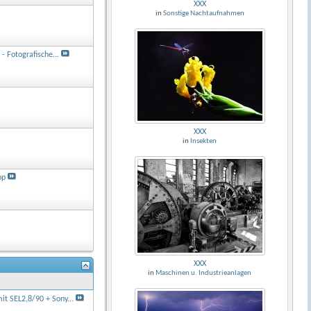
XXX
in
Sonstige Nachtaufnahmen
 - Fotografische...
XXX
in
Insekten
op
XXX
in
Maschinen u. Industrieanlagen
it SEL2,8/90 + Sony...