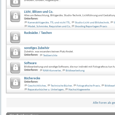
Dreibein, Einbein, Kugelköpfe...
Licht, Blitzen und Co.
Alles um Beleuchtung, Blitzgeräte, Studio-Technik, Lichtführung und Gestaltun
Unterforen:
Kamerablitzgeräte, TTL und nicht TTL
,
Studio-Licht und Blitztechnik
,
S
Model, Schminke, Requisiten und Co
,
Shooting Reportagen/Praxis
Rucksäcke / Taschen
sonstiges Zubehör
Zubehör, was woanders keinen Platz findet.
Unterforen:
Testberichte
Software
Bildbearbeitung und sonstige Software, die nur indirekt mit Fotografie zu tun h
Unterforen:
RAW-Konverter
,
Bildbearbeitung
Bücherecke
Unterforen:
Geschichtliches
,
Technische Bücher
,
Fotografische Praxis
,
Bildbear
Reparaturbücher u. Unterlagen
,
Nachschlagewerke
Alle Foren als g