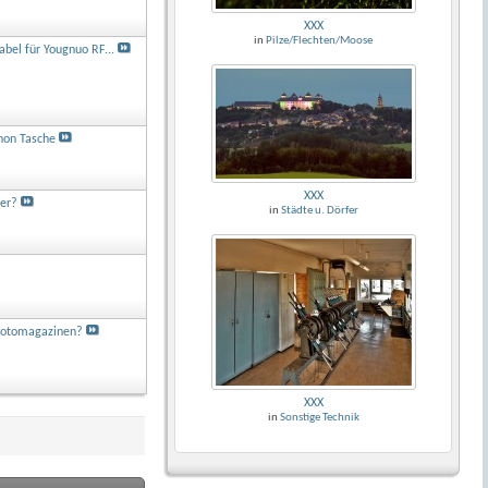
XXX
in
Pilze/Flechten/Moose
abel für Yougnuo RF...
non Tasche
XXX
ter?
in
Städte u. Dörfer
Fotomagazinen?
XXX
in
Sonstige Technik