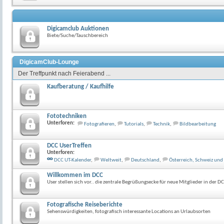
Digicamclub Auktionen
Biete/Suche/Tauschbereich
DigicamClub-Lounge
Der Treffpunkt nach Feierabend ...
Kaufberatung / Kaufhilfe
Fototechniken
Unterforen:
Fotografieren
,
Tutorials
,
Technik
,
Bildbearbeitung
DCC UserTreffen
Unterforen:
DCC UT-Kalender
,
Weltweit
,
Deutschland
,
Österreich, Schweiz un
Willkommen im DCC
User stellen sich vor.. die zentrale Begrüßungsecke für neue Mitglieder in der 
Fotografische Reiseberichte
Sehenswürdigkeiten, fotografisch interessante Locations an Urlaubsorten