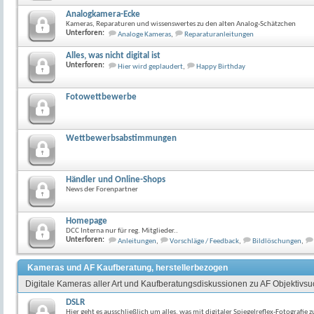
Analogkamera-Ecke
Kameras, Reparaturen und wissenswertes zu den alten Analog-Schätzchen
Unterforen:
Analoge Kameras
,
Reparaturanleitungen
Alles, was nicht digital ist
Unterforen:
Hier wird geplaudert
,
Happy Birthday
Fotowettbewerbe
Wettbewerbsabstimmungen
Händler und Online-Shops
News der Forenpartner
Homepage
DCC Interna nur für reg. Mitglieder..
Unterforen:
Anleitungen
,
Vorschläge / Feedback
,
Bildlöschungen
,
Kameras und AF Kaufberatung, herstellerbezogen
Digitale Kameras aller Art und Kaufberatungsdiskussionen zu AF Objektivs
DSLR
Hier geht es ausschließlich um alles, was mit digitaler Spiegelreflex-Fotografie z