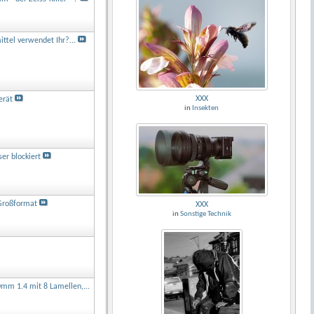
a
tel verwendet Ihr?...
XXX
erät
in
Insekten
er blockiert
)Großformat
XXX
in
Sonstige Technik
mm 1.4 mit 8 Lamellen,...