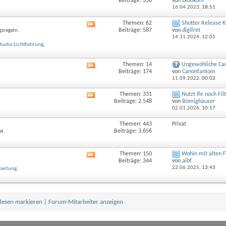
Beiträge: 358
von
skookum
Feed
16.04.2023,
18:51
dieses
Forums
Themen: 62
Shutter Release K
RSS-
anzeigen
Beiträge: 587
von
digifret
gsregeln.
Feed
14.11.2024,
12:01
dieses
tudio Lichtführung
,
Forums
anzeigen
Themen: 14
Ungewöhliche Ca
RSS-
Beiträge: 174
von
Canonfantom
Feed
11.09.2022,
00:02
dieses
Forums
Themen: 331
Nutzt Ihr noch Fil
RSS-
anzeigen
Beiträge: 2.548
von
Bömighäuser
Feed
02.01.2026,
10:17
dieses
Forums
Themen: 443
Privat
anzeigen
Beiträge: 3.656
at
Themen: 150
Wohin mit alten 
RSS-
Beiträge: 344
von
aibf
Feed
22.06.2025,
13:43
beitung
,
dieses
Forums
anzeigen
elesen markieren
|
Forum-Mitarbeiter anzeigen