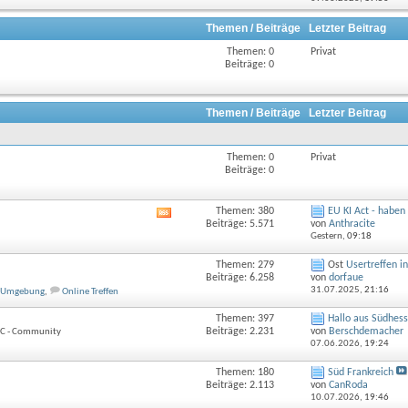
Forums
anzeigen
Themen / Beiträge
Letzter Beitrag
Themen: 0
Privat
Beiträge: 0
Themen / Beiträge
Letzter Beitrag
Themen: 0
Privat
Beiträge: 0
Themen: 380
EU KI Act - haben w
RSS-
Beiträge: 5.571
von
Anthracite
Feed
Gestern,
09:18
dieses
Forums
Themen: 279
Ost
Usertreffen i
anzeigen
Beiträge: 6.258
von
dorfaue
31.07.2025,
21:16
d Umgebung
,
Online Treffen
Themen: 397
Hallo aus Südhes
Beiträge: 2.231
von
Berschdemacher
DCC - Community
07.06.2026,
19:24
Themen: 180
Süd Frankreich
Beiträge: 2.113
von
CanRoda
10.07.2026,
19:46