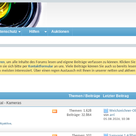
tenschutz
Hilfen
Auktionen
eren
, um alle Inhalte des Forums lesen und eigene Beiträge verfassen zu können. Klicken Sie 
 sie sich bitte per
Kontaktformular
an uns. Viele Beiträge können Sie auch so bereits lesen
am meisten interessiert. Über einen regen Austausch mit Ihnen in unserer netten und aktiv
Themen / Beiträge
Letzter Beitrag
al - Kameras
Themen: 1.628
Weichzeichner-Obj
RSS-
Beiträge: 32.864
von
arri
Feed
05.08.2026,
10:38
dieses
bjektive
,
Forums
anzeigen
Themen: 102
Samyang 1.4/85mm 