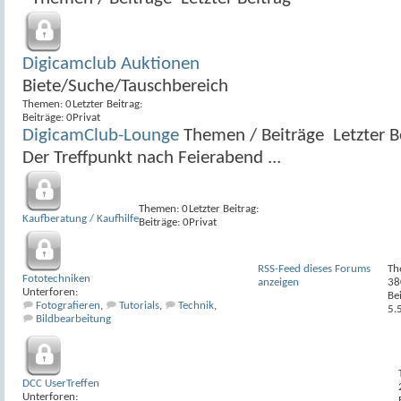
Digicamclub Auktionen
Biete/Suche/Tauschbereich
Themen: 0
Letzter Beitrag:
Beiträge: 0
Privat
DigicamClub-Lounge
Themen / Beiträge
Letzter B
Der Treffpunkt nach Feierabend ...
Themen: 0
Letzter Beitrag:
Kaufberatung / Kaufhilfe
Beiträge: 0
Privat
RSS-Feed dieses Forums
Th
Fototechniken
anzeigen
38
Unterforen:
Be
Fotografieren
,
Tutorials
,
Technik
,
5.
Bildbearbeitung
DCC UserTreffen
Unterforen: