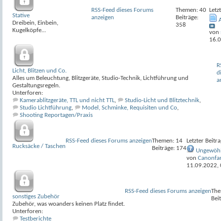
RSS-Feed dieses Forums
Themen: 40
Letz
Stative
anzeigen
Beiträge:
Dreibein, Einbein,
358
Kugelköpfe...
von
16.
R
Licht, Blitzen und Co.
d
Alles um Beleuchtung, Blitzgeräte, Studio-Technik, Lichtführung und
a
Gestaltungsregeln.
Unterforen:
Kamerablitzgeräte, TTL und nicht TTL
,
Studio-Licht und Blitztechnik
,
Studio Lichtführung
,
Model, Schminke, Requisiten und Co
,
Shooting Reportagen/Praxis
RSS-Feed dieses Forums anzeigen
Themen: 14
Letzter Beitra
Rucksäcke / Taschen
Beiträge: 174
Ungewöhl
von
Canonfa
11.09.2022,
RSS-Feed dieses Forums anzeigen
The
sonstiges Zubehör
Bei
Zubehör, was woanders keinen Platz findet.
Unterforen:
Testberichte