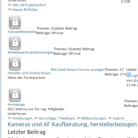
Unterforen:
3.708
Hier wird geplaudert
,
Happy Birthday
Themen: 0
Letzter Beitrag:
Fotowettbewerbe
Beiträge: 0
Privat
Themen: 0
Letzter Beitrag:
Wettbewerbsabstimmungen
Beiträge: 0
Privat
RSS-Feed dieses Forums anzeigen
Themen: 27
Letzter
Händler und Online-Shops
Beiträge: 174
Lig
News der Forenpartner
von
gl
11.04.
Themen:
Homepage
Beiträge
DCC Interna nur für reg. Mitglieder..
Unterforen:
Anleitungen
,
Vorschläge / Feedback
,
Bildlöschungen
,
Galerie
Kameras und AF Kaufberatung, herstellerbezogen
Letzter Beitrag