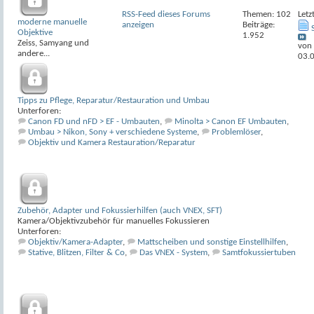
RSS-Feed dieses Forums
Themen: 102
Letz
moderne manuelle
anzeigen
Beiträge:
Objektive
1.952
Zeiss, Samyang und
von
andere...
03.
Tipps zu Pflege, Reparatur/Restauration und Umbau
Unterforen:
Canon FD und nFD > EF - Umbauten
,
Minolta > Canon EF Umbauten
,
Umbau > Nikon, Sony + verschiedene Systeme
,
Problemlöser
,
Objektiv und Kamera Restauration/Reparatur
Zubehör, Adapter und Fokussierhilfen (auch VNEX, SFT)
Kamera/Objektivzubehör für manuelles Fokussieren
Unterforen:
Objektiv/Kamera-Adapter
,
Mattscheiben und sonstige Einstellhilfen
,
Stative, Blitzen, Filter & Co
,
Das VNEX - System
,
Samtfokussiertuben