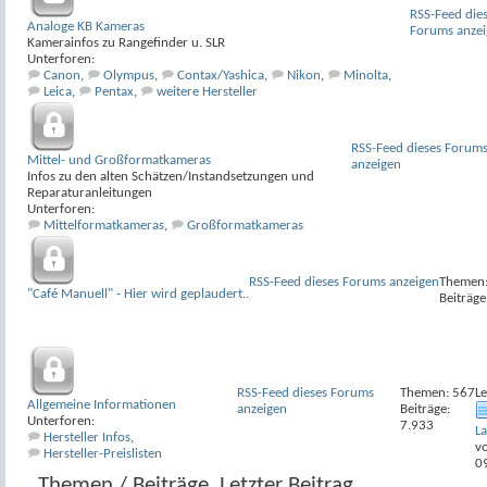
RSS-Feed die
Analoge KB Kameras
Forums anze
Kamerainfos zu Rangefinder u. SLR
Unterforen:
Canon
,
Olympus
,
Contax/Yashica
,
Nikon
,
Minolta
,
Leica
,
Pentax
,
weitere Hersteller
RSS-Feed dieses Forum
Mittel- und Großformatkameras
anzeigen
Infos zu den alten Schätzen/Instandsetzungen und
Reparaturanleitungen
Unterforen:
Mittelformatkameras
,
Großformatkameras
RSS-Feed dieses Forums anzeigen
Themen:
"Café Manuell" - Hier wird geplaudert..
Beiträge
RSS-Feed dieses Forums
Themen: 567
Le
Allgemeine Informationen
anzeigen
Beiträge:
Unterforen:
7.933
La
Hersteller Infos
,
v
Hersteller-Preislisten
0
Themen / Beiträge
Letzter Beitrag