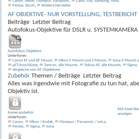
Canon, Nikon, Olympus, Panasonic
,
Casio, Fuji, Samsung, Sony
,
Pentax, Ricoh
,
Weitere Hersteller
AF OBJEKTIVE- NUR VORSTELLUNG, TESTBERICHT 
Beiträge
Letzter Beitrag
Autofokus-Objektive für DSLR u. SYSTEMKAMERA
Autofokus Objektive
Unterforen:
Canon EF und RF Mount
,
Nikon F-Mount und Z-Mount
,
Sony E-Mount 
µFT-Anschlüsse
,
Tamron, alle Mounts
,
Tokina AF, alle Mounts
,
Sigma,
Vergleiche von AF Objektiven
Zubehör
Themen / Beiträge
Letzter Beitrag
Alles was irgendwie mit Fotografie zu tun hat, a
Objektiv ist.
RSS-Feed die
Kamerazubehör
anzeigen
Unterforen:
Canon
,
Nikon / Kodak
,
Olympus / Panasonic / Leica
,
Pentax
,
Sigma
,
Sony