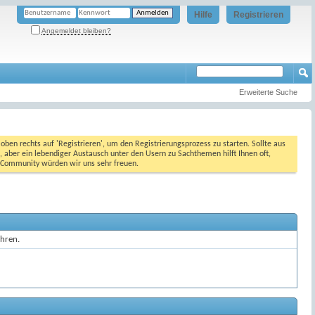
Hilfe
Registrieren
Angemeldet bleiben?
Erweiterte Suche
oben rechts auf 'Registrieren', um den Registrierungsprozess zu starten. Sollte aus
, aber ein lebendiger Austausch unter den Usern zu Sachthemen hilft Ihnen oft,
en Community würden wir uns sehr freuen.
ahren.