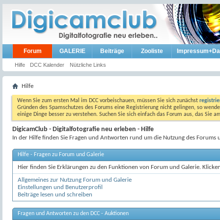
Forum
GALERIE
Beiträge
Zooliste
Impressum+Da
Hilfe
DCC Kalender
Nützliche Links
Hilfe
Wenn Sie zum ersten Mal im DCC vorbeischauen, müssen Sie sich zunächst
registri
Gründen des Spamschutzes des Forums eine Registrierung nicht gelingen, so wenden
einige Dinge besser zu verstehen. Suchen Sie sich einfach das Forum aus, das Sie 
DigicamClub - Digitalfotografie neu erleben - Hilfe
In der Hilfe finden Sie Fragen und Antworten rund um die Nutzung des Forums 
Hilfe - Fragen zu Forum und Galerie
Hier finden Sie Erklärungen zu den Funktionen von Forum und Galerie. Klicken
Allgemeines zur Nutzung Forum und Galerie
Einstellungen und Benutzerprofil
Beiträge lesen und schreiben
Fragen und Antworten zu den DCC - Auktionen