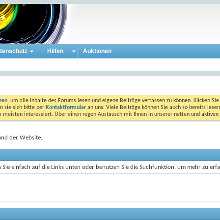
tenschutz
Hilfen
Auktionen
eren
, um alle Inhalte des Forums lesen und eigene Beiträge verfassen zu können. Klicken Sie 
 sie sich bitte per
Kontaktformular
an uns. Viele Beiträge können Sie auch so bereits lesen
am meisten interessiert. Über einen regen Austausch mit Ihnen in unserer netten und aktiv
und der Website.
 Sie einfach auf die Links unten oder benutzen Sie die Suchfunktion, um mehr zu erf