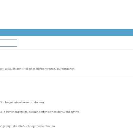
t, als auch den Titel eines Hilfeeintrags zu durchsuchen.
 Suchergebnisse besser zu steuern:
alle Treffer angezeigt, die mindestens einen der Suchbegriffe
angezeigt, die alle Suchbegriffe beinhalten.