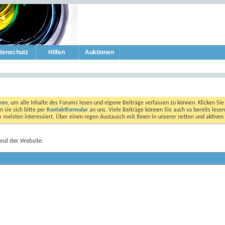
tenschutz
Hilfen
Auktionen
eren
, um alle Inhalte des Forums lesen und eigene Beiträge verfassen zu können. Klicken Sie 
 sie sich bitte per
Kontaktformular
an uns. Viele Beiträge können Sie auch so bereits lesen
am meisten interessiert. Über einen regen Austausch mit Ihnen in unserer netten und aktiv
und der Website.