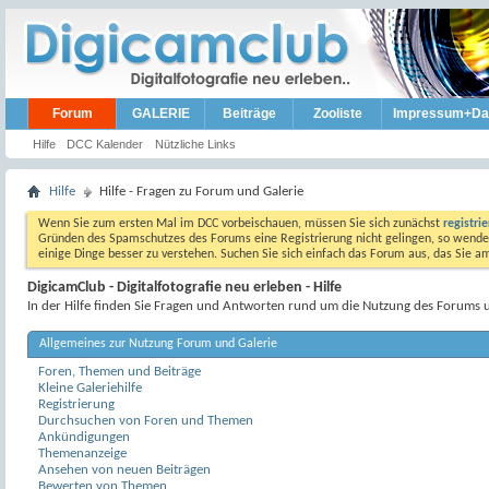
Forum
GALERIE
Beiträge
Zooliste
Impressum+Da
Hilfe
DCC Kalender
Nützliche Links
Hilfe
Hilfe - Fragen zu Forum und Galerie
Wenn Sie zum ersten Mal im DCC vorbeischauen, müssen Sie sich zunächst
registri
Gründen des Spamschutzes des Forums eine Registrierung nicht gelingen, so wenden
einige Dinge besser zu verstehen. Suchen Sie sich einfach das Forum aus, das Sie 
DigicamClub - Digitalfotografie neu erleben - Hilfe
In der Hilfe finden Sie Fragen und Antworten rund um die Nutzung des Forums 
Allgemeines zur Nutzung Forum und Galerie
Foren, Themen und Beiträge
Kleine Galeriehilfe
Registrierung
Durchsuchen von Foren und Themen
Ankündigungen
Themenanzeige
Ansehen von neuen Beiträgen
Bewerten von Themen