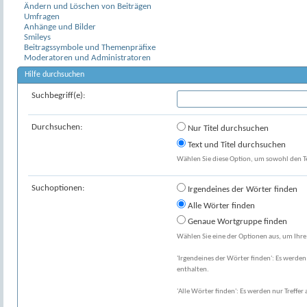
Ändern und Löschen von Beiträgen
Umfragen
Anhänge und Bilder
Smileys
Beitragssymbole und Themenpräfixe
Moderatoren und Administratoren
Hilfe durchsuchen
Suchbegriff(e):
Durchsuchen:
Nur Titel durchsuchen
Text und Titel durchsuchen
Wählen Sie diese Option, um sowohl den Tex
Suchoptionen:
Irgendeines der Wörter finden
Alle Wörter finden
Genaue Wortgruppe finden
Wählen Sie eine der Optionen aus, um Ihre
'Irgendeines der Wörter finden': Es werden 
enthalten.
'Alle Wörter finden': Es werden nur Treffer 