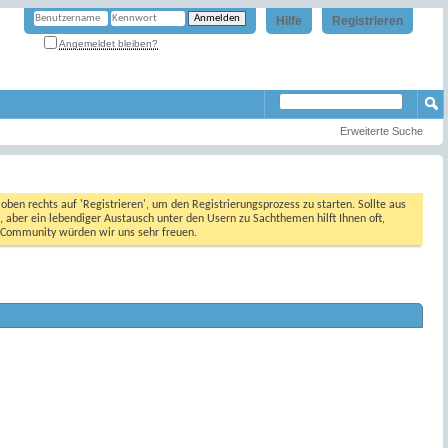
Hilfe
Registrieren
Angemeldet bleiben?
Erweiterte Suche
oben rechts auf 'Registrieren', um den Registrierungsprozess zu starten. Sollte aus
, aber ein lebendiger Austausch unter den Usern zu Sachthemen hilft Ihnen oft,
en Community würden wir uns sehr freuen.