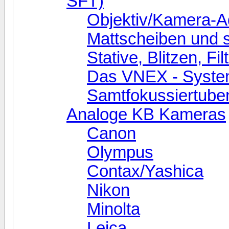
SFT)
Objektiv/Kamera-A
Mattscheiben und so
Stative, Blitzen, Fi
Das VNEX - Syst
Samtfokussiertube
Analoge KB Kameras
Canon
Olympus
Contax/Yashica
Nikon
Minolta
Leica