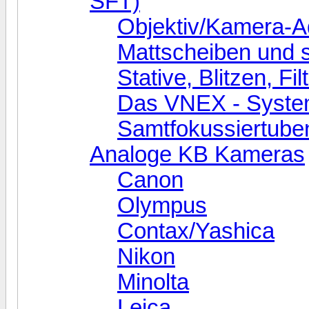
SFT)
Objektiv/Kamera-A
Mattscheiben und so
Stative, Blitzen, Fi
Das VNEX - Syst
Samtfokussiertube
Analoge KB Kameras
Canon
Olympus
Contax/Yashica
Nikon
Minolta
Leica