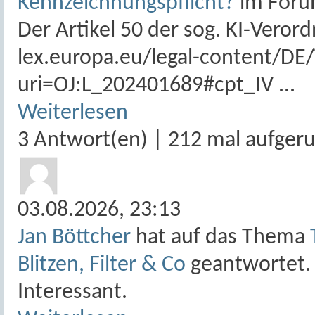
Kennzeichnungspflicht?
im For
Der Artikel 50 der sog. KI-Verord
lex.europa.eu/legal-content/D
uri=OJ:L_202401689#cpt_IV ...
Weiterlesen
3 Antwort(en) | 212 mal aufger
03.08.2026,
23:13
Jan Böttcher
hat auf das Thema
Blitzen, Filter & Co
geantwortet.
Interessant.