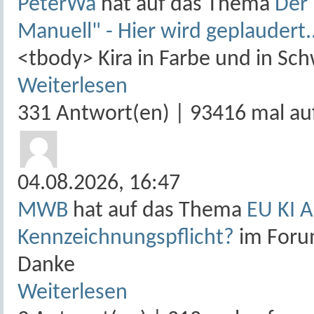
PeterWa
hat auf das Thema
Der 
Manuell" - Hier wird geplaudert.
<tbody> Kira in Farbe und in S
Weiterlesen
331 Antwort(en) | 93416 mal au
04.08.2026,
16:47
MWB
hat auf das Thema
EU KI A
Kennzeichnungspflicht?
im For
Danke
Weiterlesen