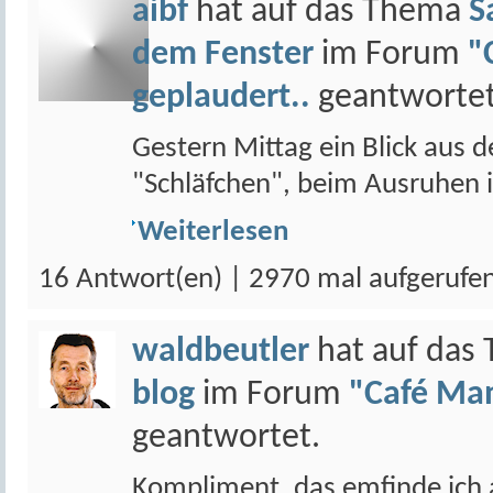
aibf
hat auf das Thema
S
dem Fenster
im Forum
"
geplaudert..
geantwortet
Gestern Mittag ein Blick aus 
"Schläfchen", beim Ausruhen in 
Weiterlesen
16 Antwort(en) | 2970 mal aufgerufe
waldbeutler
hat auf das
blog
im Forum
"Café Man
geantwortet.
Kompliment, das emfinde ich 