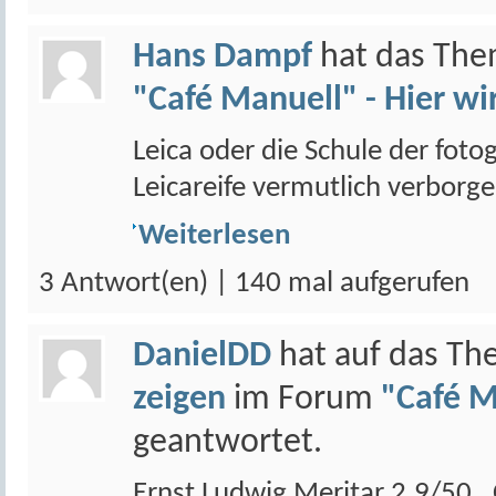
Hans Dampf
hat das Th
"Café Manuell" - Hier wi
Leica oder die Schule der fot
Leicareife vermutlich verborgen
Weiterlesen
3 Antwort(en) | 140 mal aufgerufen
DanielDD
hat auf das T
zeigen
im Forum
"Café M
geantwortet.
Ernst Ludwig Meritar 2.9/50 , 