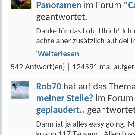
Panoramen
im Forum
"C
geantwortet.
Danke für das Lob, Ulrich! Ich
achte aber zusätzlich auf dei 
Weiterlesen
542 Antwort(en) | 124591 mal aufger
Rob70
hat auf das Them
meiner Stelle?
im Foru
geplaudert..
geantwortet
Dann ist ja alles easy going. M
knapp 117 Tausend. Allerding